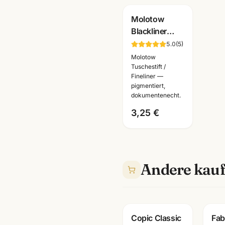
Molotow
Blackliner
Fineliner
5.0
(
5
)
schwarz ·
Molotow
pigmentiert +
Tuschestift /
Fineliner —
dokumentenecht
pigmentiert,
·
dokumentenecht.
Künstlerbedarf
3,25 €
Andere kauf
Copic Classic
Fab