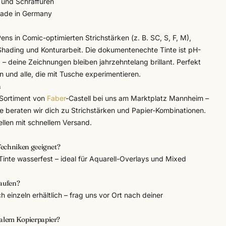
n und Schraffuren
Made in Germany
 Pens in Comic-optimierten Strichstärken (z. B. SC, S, F, M),
Shading und Konturarbeit. Die dokumentenechte Tinte ist pH-
 – deine Zeichnungen bleiben jahrzehntelang brillant. Perfekt
en und alle, die mit Tusche experimentieren.
n
Sortiment von
Faber
-Castell bei uns am Marktplatz Mannheim –
ne beraten wir dich zu Strichstärken und Papier-Kombinationen.
ellen mit schnellem Versand.
-Techniken geeignet?
Tinte wasserfest – ideal für Aquarell-Overlays und Mixed
kaufen?
uch einzeln erhältlich – frag uns vor Ort nach deiner
malem Kopierpapier?