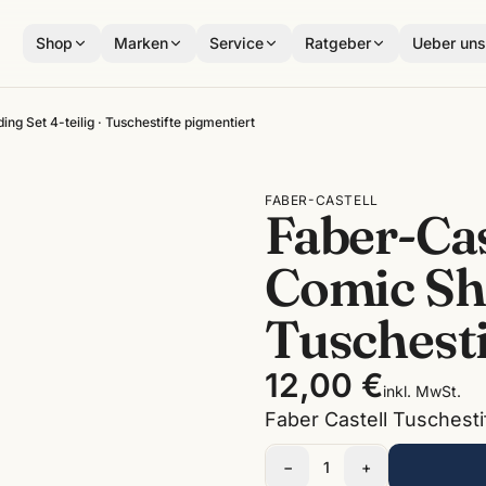
Shop
Marken
Service
Ratgeber
Ueber un
ing Set 4-teilig · Tuschestifte pigmentiert
FABER-CASTELL
Faber-Cas
Comic Sha
Tuschesti
12,00 €
inkl. MwSt.
Faber Castell Tuschesti
−
1
+