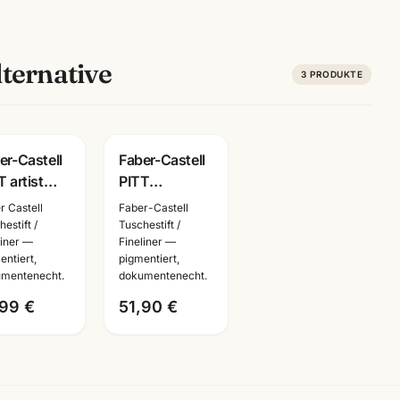
ternative
3
PRODUKTE
er-Castell
Faber-Castell
T artist
PITT
 6er Set
Monochrome
r Castell
Faber-Castell
warz ·
Set gross ·
estift /
Tuschestift /
liner —
Fineliner —
chestifte
Metalletui ·
entiert,
pigmentiert,
umentenecht
Zeichenset
mentenecht.
dokumentenecht.
Künstlerbedarf
,99 €
51,90 €