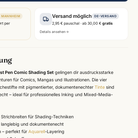
Versand möglich
MANNHEIM
DE-VERSAND
Ort per
2,95 €
pauschal · ab
30,00 €
gratis
Details ansehen
→
bung
tist Pen Comic Shading Set
gelingen dir ausdrucksstarke
turen für Comics, Mangas und Illustrationen. Die vier
hestifte mit pigmentierter, dokumentenechter
Tinte
sind
echt – ideal für professionelles Inking und Mixed-Media-
 Strichbreiten für Shading-Techniken
 – langlebig und dokumentenecht
 – perfekt für
Aquarell
-Layering