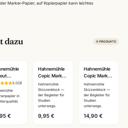
der Marker-Papier; auf Kopierpapier kann leichtes
t dazu
5
PRODUKTE
hnemühle
Hahnemühle
Hahnemühle
out
Copic Marker
Copic Marker
kerblock
Block A4 ·
Skizzenbuch ·
5.0
(
3
)
Hahnemühle
Hahnemühle
· 75 Blatt
Manga Layout
Manga Layout
Skizzenblock —
Skizzenblock —
nemühle
der Begleiter für
der Begleiter für
 Copic
Papier ·
Papier ·
henpapier in
Studien
Studien
tlerqualität.
ker ·
10628580 ·
A4/A5 ·
unterwegs.
unterwegs.
.10625040
Mannheim
Mannheim
,95 €
9,95 €
14,90 €