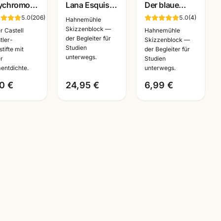
ychromos
Lana Esquisse
Der blaue
stlerfarbstifte
Skizzenblock
Block
5.0
(
206
)
5.0
(
4
)
Hahnemühle
nzelstift
96g · A3/A4 ·
Skizzenblock
Skizzenblock —
r Castell
Hahnemühle
der Begleiter für
 Farben ·
Künstlerbedarf
190g ·
tler-
Skizzenblock —
Studien
tifte mit
der Begleiter für
nnheim
Mannheim
A2/A3/A4/A5
unterwegs.
r
Studien
·
entdichte.
unterwegs.
Künstlerbedarf
0 €
24,95 €
6,99 €
Mannheim