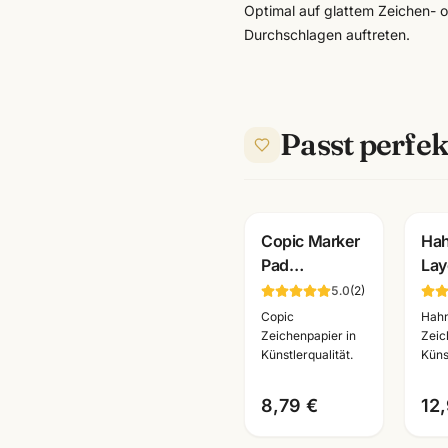
Optimal auf glattem Zeichen- o
Durchschlagen auftreten.
Passt perfek
Copic Marker
Ha
Pad
Lay
Layoutblock
Mar
5.0
(
2
)
A4/A3 · 50
A4 
Copic
Hah
Blatt 75g/m² ·
für
Zeichenpapier in
Zeic
Künstlerqualität.
Küns
Künstlerbedarf
Mar
Mannheim
Art
8,79 €
12