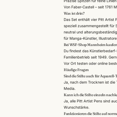
Präzise Spitzen für feine Linie
Von
Faber-Castell
– seit 1761 
Was ist drin?
Das Set enthält vier Pitt Artist
speziell zusammengestellt für 
neutral und alterungsbeständig
für Manga-Künstler, Illustrator
Bei WSF-Shop Mannheim kaufe
Du findest das
Künstlerbedarf
-
Familienbetrieb seit 1949. Ger
Vor Ort testen oder online best
Häufige Fragen
Sind die Stifte auch für Aquarell
Ja, nach dem Trocknen ist die 
Media.
Kann ich die Stifte einzeln nach
Ja, alle Pitt Artist Pens sind a
Wunschstärke.
Funktionieren die Stifte auf nor