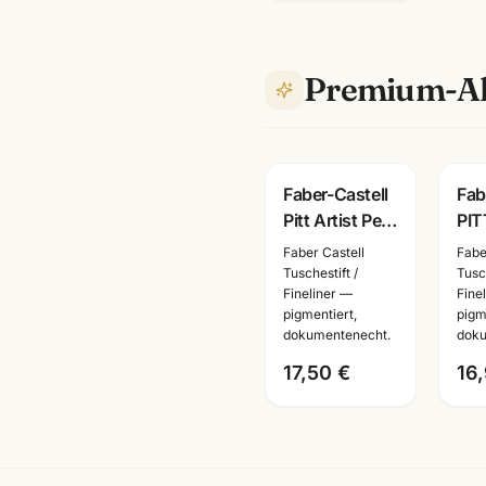
Premium-Al
Faber-Castell
Fab
Pitt Artist Pen
PIT
Mangaka Set
pen
Faber Castell
Fabe
6-tlg ·
sch
Tuschestift /
Tusch
Fineliner —
Fine
Tuschestifte
Tus
pigmentiert,
pigm
dokumentenecht
dok
dokumentenecht.
doku
17,50 €
16