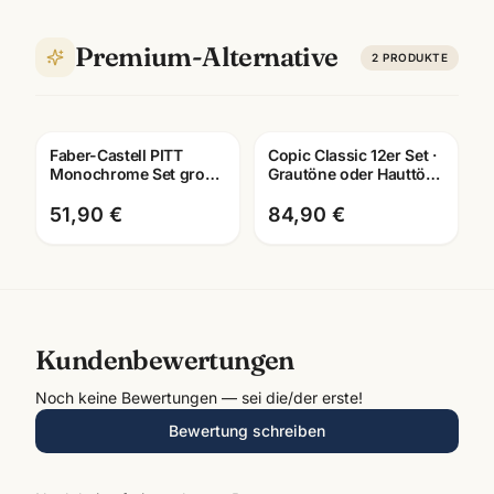
Premium-Alternative
2
PRODUKTE
Faber-Castell PITT
Copic Classic 12er Set ·
Monochrome Set gross
Grautöne oder Hauttöne
· Metalletui · Zeichenset
· Marker für Illustration
Künstlerbedarf
& Manga
51,90 €
84,90 €
Kundenbewertungen
Noch keine Bewertungen — sei die/der erste!
Bewertung schreiben