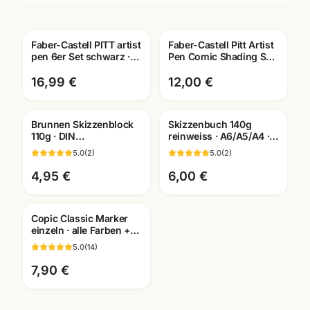
Faber-Castell PITT artist
Faber-Castell Pitt Artist
pen 6er Set schwarz ·
Pen Comic Shading Set
Tuschestifte
4-teilig · Tuschestifte
dokumentenecht
pigmentiert
16,99 €
12,00 €
Brunnen Skizzenblock
Skizzenbuch 140g
110g · DIN
reinweiss · A6/A5/A4 ·
A2/A3/A4/A5/A6
Zeichenpapier für
5.0
(
2
)
5.0
(
2
)
wählbar ·
Studien unterwegs
Künstlerbedarf
4,95 €
6,00 €
Mannheim
Copic Classic Marker
einzeln · alle Farben +
Blender ·
5.0
(
14
)
Künstlerbedarf
Mannheim
7,90 €