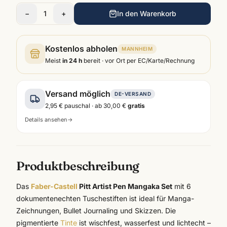
−
1
+
In den Warenkorb
Kostenlos abholen
MANNHEIM
Meist
in 24 h
bereit · vor Ort per EC/Karte/Rechnung
Versand möglich
DE-VERSAND
2,95 €
pauschal · ab
30,00 €
gratis
Details ansehen
→
Produktbeschreibung
Das
Faber-Castell
Pitt Artist Pen Mangaka Set
mit 6
dokumentenechten Tuschestiften ist ideal für Manga-
Zeichnungen, Bullet Journaling und Skizzen. Die
pigmentierte
Tinte
ist wischfest, wasserfest und lichtecht –