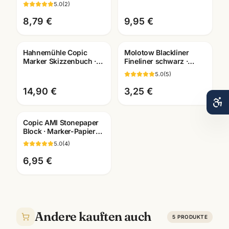
Blatt 75g/m² ·
Manga Layout Papier ·
5.0
(
2
)
Künstlerbedarf
10628580 · Mannheim
Mannheim
8,79 €
9,95 €
Hahnemühle Copic
Molotow Blackliner
Marker Skizzenbuch ·
Fineliner schwarz ·
Manga Layout Papier ·
pigmentiert +
5.0
(
5
)
A4/A5 · Mannheim
dokumentenecht ·
Künstlerbedarf
14,90 €
3,25 €
Copic AMI Stonepaper
Block · Marker-Papier
aus Steinmehl ·
5.0
(
4
)
A6/A5/A4/A3 ·
Mannheim
6,95 €
Andere kauften auch
5
PRODUKTE