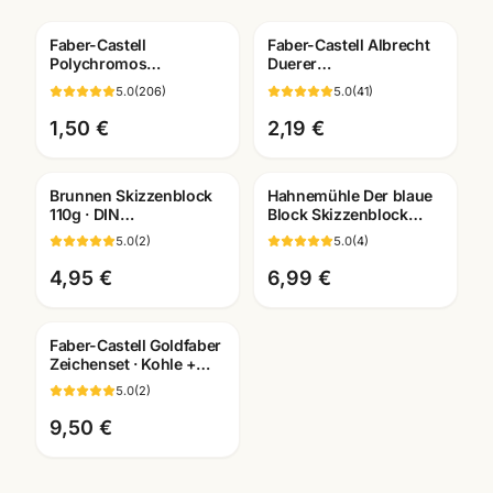
Faber-Castell
Faber-Castell Albrecht
Polychromos
Duerer
Künstlerfarbstifte ·
Kuenstlerfarbstift ·
5.0
(
206
)
5.0
(
41
)
Einzelstift alle Farben ·
Einzelstift alle Farben ·
Mannheim
Mannheim
1,50 €
2,19 €
Brunnen Skizzenblock
Hahnemühle Der blaue
110g · DIN
Block Skizzenblock
A2/A3/A4/A5/A6
190g · A2/A3/A4/A5 ·
5.0
(
2
)
5.0
(
4
)
wählbar ·
Künstlerbedarf
Künstlerbedarf
Mannheim
4,95 €
6,99 €
Mannheim
Faber-Castell Goldfaber
Zeichenset · Kohle +
Grafit Bleistifte ·
5.0
(
2
)
Künstlerbedarf
Mannheim
9,50 €