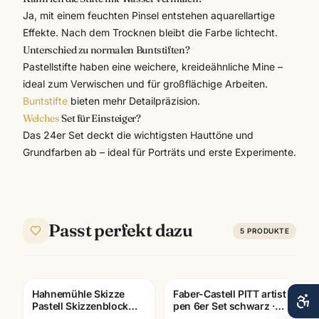
Ja, mit einem feuchten Pinsel entstehen aquarellartige
Effekte. Nach dem Trocknen bleibt die Farbe lichtecht.
Unterschied zu normalen Buntstiften?
Pastellstifte haben eine weichere, kreideähnliche Mine –
ideal zum Verwischen und für großflächige Arbeiten.
Buntstifte
bieten mehr Detailpräzision.
Welches
Set für Einsteiger?
Das 24er Set deckt die wichtigsten Hauttöne und
Grundfarben ab – ideal für Porträts und erste Experimente.
Passt perfekt dazu
5
PRODUKTE
Hahnemühle Skizze
Faber-Castell PITT artist
Pastell Skizzenblock
pen 6er Set schwarz ·
130g · A3/A4/A5 ·
Tuschestifte