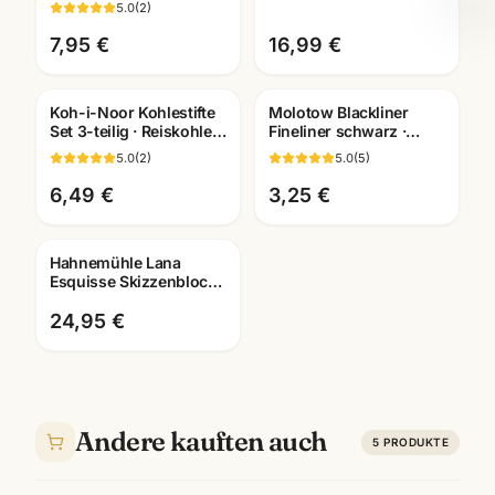
5.0
(
2
)
Künstlerbedarf
dokumentenecht
Mannheim
7,95 €
16,99 €
Koh-i-Noor Kohlestifte
Molotow Blackliner
Set 3-teilig · Reiskohle
Fineliner schwarz ·
weiss + schwarz ·
pigmentiert +
5.0
(
2
)
5.0
(
5
)
Künstlerbedarf
dokumentenecht ·
Künstlerbedarf
6,49 €
3,25 €
Hahnemühle Lana
Esquisse Skizzenblock
96g · A3/A4 ·
Künstlerbedarf
24,95 €
Mannheim
Andere kauften auch
5
PRODUKTE