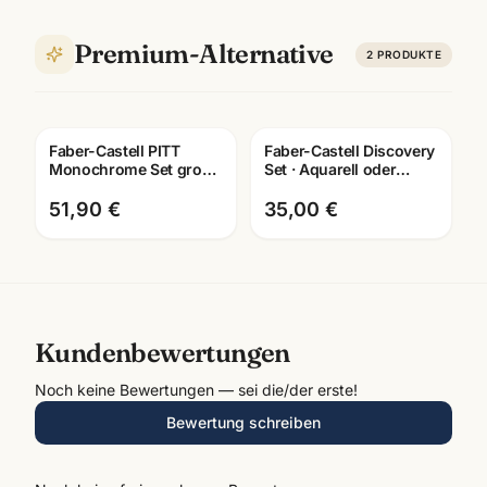
Premium-Alternative
2
PRODUKTE
Faber-Castell PITT
Faber-Castell Discovery
Monochrome Set gross
Set · Aquarell oder
· Metalletui · Zeichenset
Trockentechnik wählbar
Künstlerbedarf
· Künstlerbedarf
51,90 €
35,00 €
Kundenbewertungen
Noch keine Bewertungen — sei die/der erste!
Bewertung schreiben