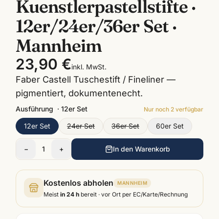
Kuenstlerpastellstifte ·
12er/24er/36er Set ·
Mannheim
23,90 €
inkl. MwSt.
Faber Castell Tuschestift / Fineliner —
pigmentiert, dokumentenecht.
Ausführung
·
12er Set
Nur noch
2
verfügbar
12er Set
24er Set
36er Set
60er Set
−
1
+
In den Warenkorb
Kostenlos abholen
MANNHEIM
Meist
in 24 h
bereit · vor Ort per EC/Karte/Rechnung