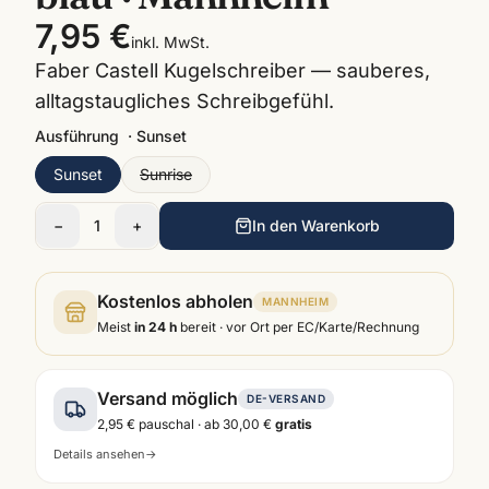
7,95 €
inkl. MwSt.
Faber Castell Kugelschreiber — sauberes,
alltagstaugliches Schreibgefühl.
Ausführung
·
Sunset
Sunset
Sunrise
−
1
+
In den Warenkorb
Kostenlos abholen
MANNHEIM
Meist
in 24 h
bereit · vor Ort per EC/Karte/Rechnung
Versand möglich
DE-VERSAND
2,95 €
pauschal · ab
30,00 €
gratis
Details ansehen
→