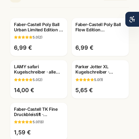
Faber-Castell Poly Ball
Faber-Castell Poly Ball
Urban Limited Edition ·
Flow Edition
Kugelschreiber XB blau
Kugelschreiber XB blau
5.0
(
2
)
· Ballpoint
6,99 €
6,99 €
LAMY safari
Parker Jotter XL
Gravur
Gravur
Kugelschreiber · alle
Kugelschreiber ·
Farben +
silber/gold/rosegold/schwarz
5.0
(
2
)
5.0
(
1
)
Sondereditionen ·
· Schreibgeräte
Schreibwaren
Mannheim
14,00 €
5,65 €
Mannheim
Faber-Castell TK Fine
Druckbleistift ·
0,35/0,5/0,7/1,0mm · mit
5.0
(
13
)
passenden Minen
1,59 €