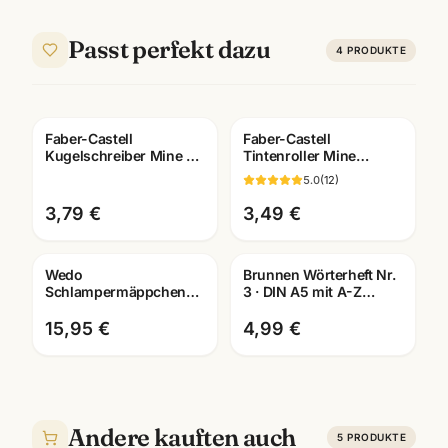
Passt perfekt dazu
4
PRODUKTE
Faber-Castell
Faber-Castell
Kugelschreiber Mine M
Tintenroller Mine
blau · Ersatzmine ·
blau/schwarz ·
5.0
(
12
)
Schreibwaren
Rollerball Refill · WSF
Mannheim
Mannheim
3,79 €
3,49 €
Wedo
Brunnen Wörterheft Nr.
Schlampermäppchen
3 · DIN A5 mit A-Z
Cord · robust &
Register · 28 Blatt 90g ·
geräumig ·
Schulheft Mannheim
15,95 €
4,99 €
Federmäppchen für
Schule
Andere kauften auch
5
PRODUKTE