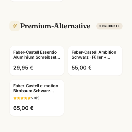
Premium-Alternative
3
PRODUKTE
Faber-Castell Essentio
Faber-Castell Ambition
Aluminium Schreibset ·
Schwarz · Füller +
Füller + Roller + Kuli ·
Tintenroller +
Mannheim
Kugelschreiber · mit
29,95 €
55,00 €
Lasergravur
Faber-Castell e-motion
Birnbaum Schwarz
Füller · Federbreite M ·
5.0
(
1
)
mit Lasergravur
65,00 €