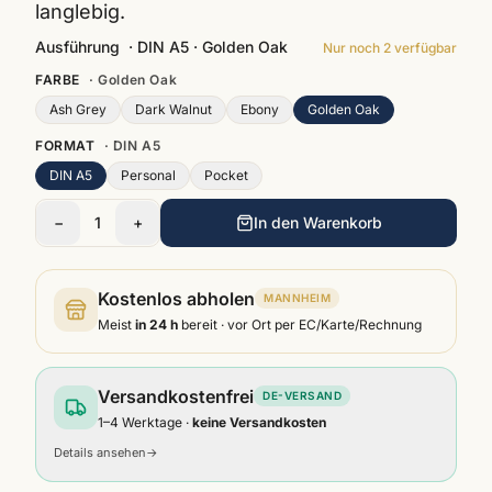
langlebig.
Ausführung
·
DIN A5 · Golden Oak
Nur noch
2
verfügbar
FARBE
·
Golden Oak
Ash Grey
Dark Walnut
Ebony
Golden Oak
FORMAT
·
DIN A5
DIN A5
Personal
Pocket
−
1
+
In den Warenkorb
Kostenlos abholen
MANNHEIM
Meist
in 24 h
bereit · vor Ort per EC/Karte/Rechnung
Versandkostenfrei
DE-VERSAND
1–4 Werktage ·
keine Versandkosten
Details ansehen
→