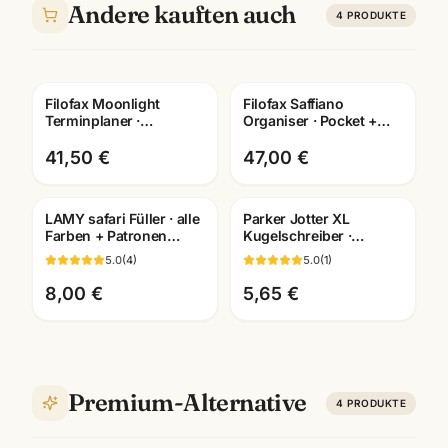
Andere kauften auch
4
PRODUKTE
Filofax Moonlight
Filofax Saffiano
Terminplaner ·
Organiser · Pocket +
Pocket/Personal
DIN A5 · Terminplaner
Organizer · waehlbare
Leder-Optik
41,50 €
47,00 €
Groesse
LAMY safari Füller · alle
Parker Jotter XL
Gravur
Gravur
Farben + Patronen
Kugelschreiber ·
wählbar · Schulfüller
silber/gold/rosegold/schwarz
5.0
(
4
)
5.0
(
1
)
Mannheim
· Schreibgeräte
Mannheim
8,00 €
5,65 €
Premium-Alternative
4
PRODUKTE