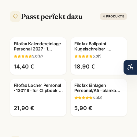
Passt perfekt dazu
4
PRODUKTE
Filofax Kalendereinlage
Filofax Ballpoint
Personal 2027 · 1
Kugelschreiber ·
Woche/2 Seiten
verschiedene Motive ·
5.0
(
17
)
5.0
(
1
)
deutsch · Art. 27-68440
Schreibgeräte
Mannheim
14,40 €
18,90 €
Filofax Locher Personal
Filofax Einlagen
· 130119 · für Clipbook +
Personal/A5 · blanko
Terminplaner ·
kariert liniert dotted ·
5.0
(
3
)
Bürobedarf Mannheim
Systemplaner
Mannheim
21,90 €
5,90 €