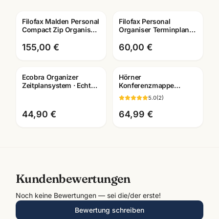
Filofax Malden Personal
Filofax Personal
Compact Zip Organiser
Organiser Terminplaner
· Terminplaner Leder ·
· waehlbare
wählbar
Ausfuehrungen ·
155,00 €
60,00 €
Bueroausstattung
Mannh
Ecobra Organizer
Hörner
Zeitplansystem · Echtes
Konferenzmappe
Leder · Brunnen Einlage
Echtleder ·
5.0
(
2
)
2026
verschiedene
Ausfuehrungen ·
44,90 €
64,99 €
Bueroausstattung
Mannheim
Kundenbewertungen
Noch keine Bewertungen — sei die/der erste!
Bewertung schreiben