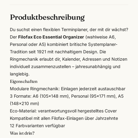
Produktbeschreibung
Du suchst einen flexiblen Terminplaner, der mit dir wächst?
Der
Filofax Eco Essential Organizer
(wahlweise A6,
Personal oder A5) kombiniert britische Systemplaner-
Tradition seit 1921 mit nachhaltigem Design. Die
Ringmechanik erlaubt dir, Kalender, Adressen und Notizen
individuell zusammenzustellen – jahresunabhängig und
langlebig.
Eigenschaften
Modulare Ringmechanik: Einlagen jederzeit austauschbar
3 Formate: A6 (105×148 mm), Personal (95×171 mm), A5
(148×210 mm)
Eco-Material: verantwortungsvoll hergestelltes Cover
Kompatibel mit allen
Filofax
-Einlagen über Jahrzehnte
12 Farbvarianten verfügbar
Was ist drin?