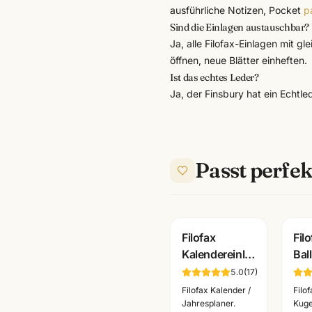
ausführliche Notizen, Pocket
p
Sind die Einlagen austauschbar?
Ja, alle Filofax-Einlagen mit 
öffnen, neue Blätter einheften.
Ist das echtes Leder?
Ja, der Finsbury hat ein Echtled
Passt perfek
Filofax
Fil
Kalendereinlage
Bal
Personal 2027
Kug
5.0
(
17
)
· 1 Woche/2
·
Filofax Kalender /
Filo
Seiten
ver
Jahresplaner.
Kuge