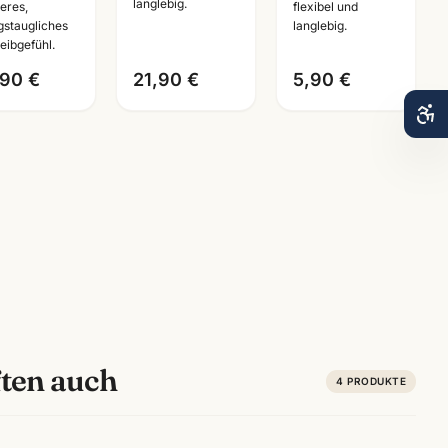
langlebig.
eres,
flexibel und
ive ·
Bürobedarf
Systemplaner
agstaugliches
langlebig.
reibgeräte
Mannheim
Mannheim
eibgefühl.
nnheim
,90 €
21,90 €
5,90 €
ten auch
4
PRODUKTE