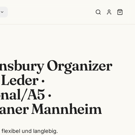
s
insbury Organizer
 Leder ·
nal/A5 ·
laner Mannheim
flexibel und langlebig.