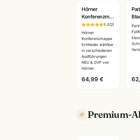
G
Hörner
Par
Konferenzmappe
Bla
Echtleder ·
GT ·
5.0
(
2
)
Park
verschiedene
Kug
Füll
Hörner
klas
Ausfuehrungen
+ Ro
Konferenzmappe
Schr
Echtleder wählbar
·
Sch
Vari
in verschiedenen
Bueroausstattung
Audführungen
Mannheim
NEU & OVP von
Hörner.
64,99 €
62
Premium-Al