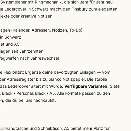
Systemplaner mit Ringmechanik, die sich Jahr für Jahr neu
ige Ledercover in Schwarz macht den Finsbury zum eleganten
jekte oder kreative Notizen.
lagen (Kalender, Adressen, Notizen, To-Do)
 in Schwarz
ket und A5
nlagen seit Jahrzehnten
 Wegwerfen nach Jahreswechsel
le Flexibilität: Ergänze deine bevorzugten Einlagen — vom
r Adressregister bis zu blanko Notizpapier. Die stabile
, das Ledercover altert mit Würde.
Verfügbare Varianten:
Slate
, Black / Personal, Black / A5. Alle Formate passen zu den
en, die du bei uns nachkaufst.
n
 für Handtasche und Schreibtisch, A5 bietet mehr Platz für