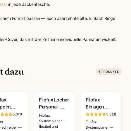
asst
in jede Jackentasche.
gleichem Format passen — auch Jahrzehnte alte. Einfach Ringe
er-Cover, das mit der Zeit eine individuelle Patina entwickelt.
t dazu
5
PRODUKTE
ofax
Filofax Locher
Filofax
lpoint
Personal ·
Einlagen
elschreiber
130119 · für
Personal/A5 ·
5.0
(
1
)
5.0
(
3
)
Filofax
Clipbook +
blanko kariert
Systemplaner —
fax
Filofax
flexibel und
schiedene
Terminplaner ·
liniert dotted ·
lschreiber —
Systemplaner —