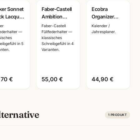
ravur
ker Sonnet
Faber-Castell
Ecobra
ck Lacquer
Ambition
Organizer
 Füller +
Schwarz ·
Zeitplansystem
er
Faber-Castell
Kalender /
elschreiber
Füller +
· Echtes Leder
federhalter —
Füllfederhalter —
Jahresplaner.
sisches
klassisches
ller ·
Tintenroller +
· Brunnen
eibgefühl in 5
Schreibgefühl in 4
reibset
Kugelschreiber
Einlage 2026
anten.
Varianten.
· mit
Lasergravur
,70 €
55,00 €
44,90 €
ternative
1
PRODUKT