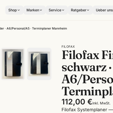
Shop
Marken
Service
Ratgeber
Ueber un
eder · A6/Personal/A5 · Terminplaner Mannheim
FILOFAX
Filofax F
schwarz ·
A6/Perso
Terminp
112,00 €
inkl. MwSt.
Filofax Systemplaner — 