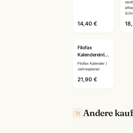
saub
deutsch · Art.
Mot
allt
27-68440
Sch
Schr
Ma
14,40 €
18
Filofax
Kalendereinlage
Personal
Filofax Kalender /
2026 · 1 Tag/1
Jahresplaner.
Seite deutsch
21,90 €
· Art. 26-
68446
Andere kauf