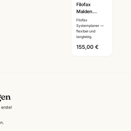
Filofax
Malden
Personal
Filofax
Compact Zip
Systemplaner —
flexibel und
Organiser ·
langlebig.
Terminplaner
Leder ·
155,00 €
wählbar
gen
erste!
n.