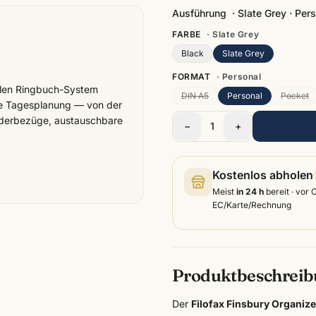
Ausführung
·
Slate Grey · Per
FARBE
·
Slate Grey
Black
Slate Grey
FORMAT
·
Personal
blen Ringbuch-System
DIN A5
Personal
Pocket
te Tagesplanung — von der
ederbezüge, austauschbare
−
1
+
Kostenlos abholen
Meist
in 24 h
bereit · vor 
EC/Karte/Rechnung
Produktbeschrei
Der
Filofax Finsbury Organize