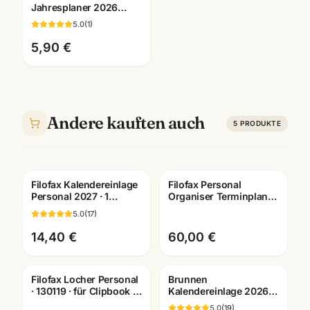
Jahresplaner 2026
deutsch ·
5.0
(
1
)
Kalendereinlage 26-
68445 · Mannheim
5,90 €
Andere kauften auch
5
PRODUKTE
Filofax Kalendereinlage
Filofax Personal
Personal 2027 · 1
Organiser Terminplaner
Woche/2 Seiten
· waehlbare
5.0
(
17
)
deutsch · Art. 27-68440
Ausfuehrungen ·
Bueroausstattung
14,40 €
60,00 €
Mannh
Filofax Locher Personal
Brunnen
· 130119 · für Clipbook +
Kalendereinlage 2026 ·
Terminplaner ·
1 Woche/2 Seiten oder 1
5.0
(
19
)