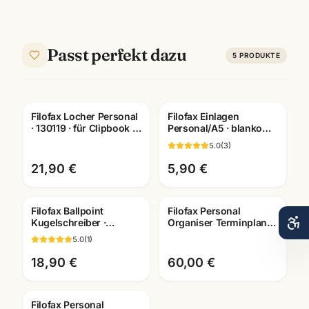
Passt perfekt dazu
5
PRODUKTE
Filofax Locher Personal
Filofax Einlagen
· 130119 · für Clipbook +
Personal/A5 · blanko
Terminplaner ·
kariert liniert dotted ·
5.0
(
3
)
Bürobedarf Mannheim
Systemplaner
Mannheim
21,90 €
5,90 €
Filofax Ballpoint
Filofax Personal
Kugelschreiber ·
Organiser Terminplaner
verschiedene Motive ·
· waehlbare
5.0
(
1
)
Schreibgeräte
Ausfuehrungen ·
Mannheim
Bueroausstattung
18,90 €
60,00 €
Mannh
Filofax Personal