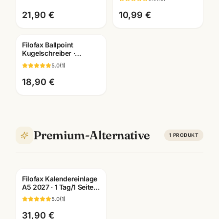
Bürobedarf Mannheim
Tag/1 Seite ·
Bueroorganisation
21,90 €
10,99 €
Filofax Ballpoint
Kugelschreiber ·
verschiedene Motive ·
5.0
(
1
)
Schreibgeräte
Mannheim
18,90 €
Premium-Alternative
1
PRODUKT
Filofax Kalendereinlage
A5 2027 · 1 Tag/1 Seite
deutsch · Art. 27-68546
5.0
(
1
)
31,90 €