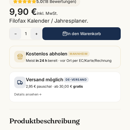
5.0
(
18
Bewertungen
)
9,90 €
inkl. MwSt.
Filofax Kalender / Jahresplaner.
−
1
+
In den Warenkorb
Kostenlos abholen
MANNHEIM
Meist
in 24 h
bereit · vor Ort per EC/Karte/Rechnung
Versand möglich
DE-VERSAND
2,95 €
pauschal · ab
30,00 €
gratis
Details ansehen
→
Produktbeschreibung