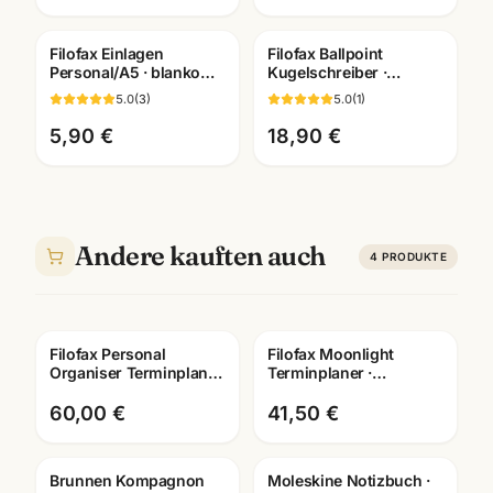
Filofax Einlagen
Filofax Ballpoint
Personal/A5 · blanko
Kugelschreiber ·
kariert liniert dotted ·
verschiedene Motive ·
5.0
(
3
)
5.0
(
1
)
Systemplaner
Schreibgeräte
Mannheim
Mannheim
5,90 €
18,90 €
Andere kauften auch
4
PRODUKTE
Filofax Personal
Filofax Moonlight
Organiser Terminplaner
Terminplaner ·
· waehlbare
Pocket/Personal
Ausfuehrungen ·
Organizer · waehlbare
60,00 €
41,50 €
Bueroausstattung
Groesse
Mannh
Brunnen Kompagnon
Moleskine Notizbuch ·