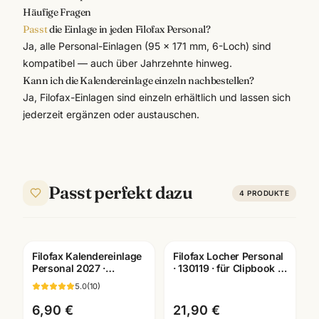
Häufige Fragen
Passt
die Einlage in jeden Filofax Personal?
Ja, alle Personal-Einlagen (95 × 171 mm, 6-Loch) sind
kompatibel — auch über Jahrzehnte hinweg.
Kann ich die Kalendereinlage einzeln nachbestellen?
Ja, Filofax-Einlagen sind einzeln erhältlich und lassen sich
jederzeit ergänzen oder austauschen.
Passt perfekt dazu
4
PRODUKTE
Filofax Kalendereinlage
Filofax Locher Personal
Personal 2027 ·
· 130119 · für Clipbook +
Jahresplaner deutsch ·
Terminplaner ·
5.0
(
10
)
27-68445
Bürobedarf Mannheim
6,90 €
21,90 €