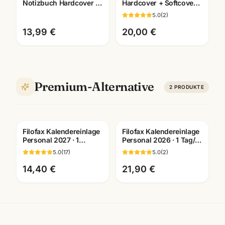
Notizbuch Hardcover ·
Hardcover + Softcover ·
A6/A5/A4 ·
Pocket/Large/XL ·
5.0
(
2
)
schwarz/weiss · Büro
Premium-Qualität
Mannheim
13,99 €
20,00 €
Premium-Alternative
2
PRODUKTE
Filofax Kalendereinlage
Filofax Kalendereinlage
Personal 2027 · 1
Personal 2026 · 1 Tag/1
Woche/2 Seiten
Seite deutsch · Art. 26-
5.0
(
17
)
5.0
(
2
)
deutsch · Art. 27-68440
68442
14,40 €
21,90 €