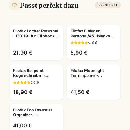
Passt perfekt dazu
5
PRODUKTE
Filofax Locher Personal
Filofax Einlagen
· 130119 · für Clipbook +
Personal/A5 · blanko
Terminplaner ·
kariert liniert dotted ·
5.0
(
3
)
Bürobedarf Mannheim
Systemplaner
Mannheim
21,90 €
5,90 €
Filofax Ballpoint
Filofax Moonlight
Kugelschreiber ·
Terminplaner ·
verschiedene Motive ·
Pocket/Personal
5.0
(
1
)
Schreibgeräte
Organizer · waehlbare
Mannheim
Groesse
18,90 €
41,50 €
Filofax Eco Essential
Organizer ·
A6/Personal/A5
wählbar · Terminplaner
41,00 €
Mannheim