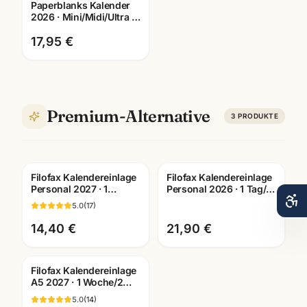
Paperblanks Kalender
2026 · Mini/Midi/Ultra ·
Hardcover + Softcover ·
Jahresplaner
17,95 €
Premium-Alternative
3
PRODUKTE
Filofax Kalendereinlage
Filofax Kalendereinlage
Personal 2027 · 1
Personal 2026 · 1 Tag/1
Woche/2 Seiten
Seite deutsch · Art. 26-
5.0
(
17
)
deutsch · Art. 27-68440
68446
14,40 €
21,90 €
Filofax Kalendereinlage
A5 2027 · 1 Woche/2
Seiten deutsch · Art. 27-
5.0
(
14
)
68540