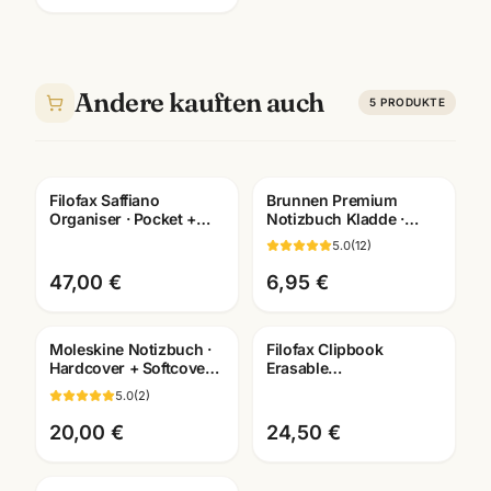
Andere kauften auch
5
PRODUKTE
Filofax Saffiano
Brunnen Premium
Organiser · Pocket +
Notizbuch Kladde ·
DIN A5 · Terminplaner
braun/schwarz ·
5.0
(
12
)
Leder-Optik
A6/A5/A4 wählbar ·
Bürobedarf
47,00 €
6,95 €
Moleskine Notizbuch ·
Filofax Clipbook
Hardcover + Softcover ·
Erasable
Pocket/Large/XL ·
Kugelschreiber
5.0
(
2
)
Premium-Qualität
radierbar ·
verschiedene Farben
20,00 €
24,50 €