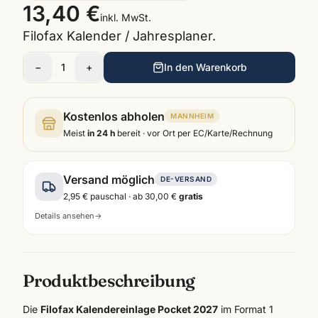
13,40 €
inkl. MwSt.
Filofax Kalender / Jahresplaner.
−
1
+
In den Warenkorb
Kostenlos abholen
MANNHEIM
Meist
in 24 h
bereit · vor Ort per EC/Karte/Rechnung
Versand möglich
DE-VERSAND
2,95 €
pauschal · ab
30,00 €
gratis
Details ansehen
→
Produktbeschreibung
Die
Filofax Kalendereinlage Pocket 2027
im Format 1