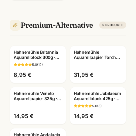
Premium-Alternative
5
PRODUKTE
Hahnemühle Britannia
Hahnemühle
Aquarellblock 300g ·
Aquarellpapier Torchon
matt/rau ·
275g · 24x32cm rau ·
5.0
(
12
)
Künstlerbedarf
20 Blatt Künstlerbedarf
Mannheim
8,95 €
31,95 €
Hahnemühle Veneto
Hahnemühle Jubilaeum
Aquarellpapier 325g ·
Aquarellblock 425g ·
24x32 / 30x40 cm · 12
A3/A4 · Künstlerbedarf
5.0
(
3
)
Blatt Block
Mannheim
14,95 €
14,95 €
Hahnemühle Andalucia