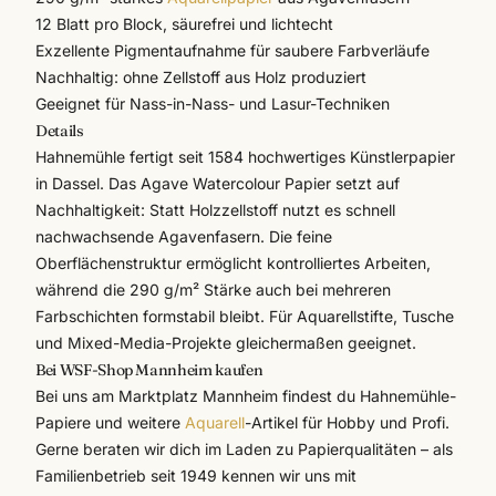
12 Blatt pro Block, säurefrei und lichtecht
Exzellente Pigmentaufnahme für saubere Farbverläufe
Nachhaltig: ohne Zellstoff aus Holz produziert
Geeignet für Nass-in-Nass- und Lasur-Techniken
Details
Hahnemühle fertigt seit 1584 hochwertiges Künstlerpapier
in Dassel. Das Agave Watercolour Papier setzt auf
Nachhaltigkeit: Statt Holzzellstoff nutzt es schnell
nachwachsende Agavenfasern. Die feine
Oberflächenstruktur ermöglicht kontrolliertes Arbeiten,
während die 290 g/m² Stärke auch bei mehreren
Farbschichten formstabil bleibt. Für Aquarellstifte, Tusche
und Mixed-Media-Projekte gleichermaßen geeignet.
Bei WSF-Shop Mannheim kaufen
Bei uns am Marktplatz Mannheim findest du
Hahnemühle
-
Papiere und weitere
Aquarell
-Artikel für Hobby und Profi.
Gerne beraten wir dich im Laden zu Papierqualitäten – als
Familienbetrieb seit 1949 kennen wir uns mit