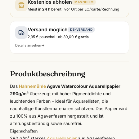
Kostenlos abholen
MANNHEIM
Meist
in 24 h
bereit · vor Ort per EC/Karte/Rechnung
Versand möglich
DE-VERSAND
2,95 €
pauschal · ab
30,00 €
gratis
Details ansehen
→
Produktbeschreibung
Das
Hahnemühle
Agave Watercolour Aquarellpapier
290g/m²
überzeugt mit hoher Pigmentdichte und
leuchtenden Farben – ideal für Aquarellisten, die
nachhaltige Künstlermaterialien schätzen. Das Papier wird
zu 100% aus Agavenfasern hergestellt und ist
alterungsbeständig sowie säurefrei.
Eigenschaften
290 g/m² starkes
Aquarellpapier
aus Agavenfasern