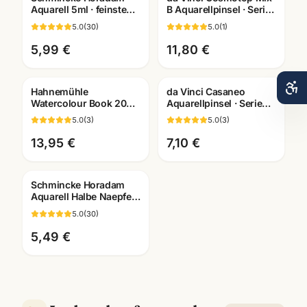
Aquarell 5ml · feinste
B Aquarellpinsel · Serie
Künstlerfarben · alle
5530 · Künstlerbedarf
5.0
(
30
)
5.0
(
1
)
Farben Mannheim
Mannheim
5,99 €
11,80 €
Hahnemühle
da Vinci Casaneo
Watercolour Book 200g
Aquarellpinsel · Serie
· 60 Seiten · A4/A5/A6 ·
5598/5898/498 ·
5.0
(
3
)
5.0
(
3
)
Aquarellbuch
Künstlerbedarf
Mannheim
Mannheim
13,95 €
7,10 €
Schmincke Horadam
Aquarell Halbe Naepfe ·
Künstlerfarben einzeln ·
5.0
(
30
)
alle Farben
5,49 €