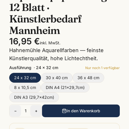
12 Blatt ·
Künstlerbedarf
Mannheim
16,95 €
inkl. MwSt.
Hahnemühle Aquarellfarben — feinste
Künstlerqualität, hohe Lichtechtheit.
Ausführung
·
24 x 32 cm
Nur noch
1
verfügbar
24 x 32 cm
30 x 40 cm
36 x 48 cm
8 x 10,5 cm
DIN A4 (21x29,7cm)
DIN A3 (29,7x42cm)
−
1
+
In den Warenkorb