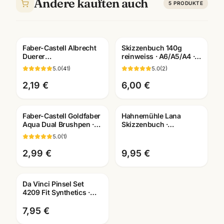
Andere kauften auch
5
PRODUKTE
Faber-Castell Albrecht
Skizzenbuch 140g
Duerer
reinweiss · A6/A5/A4 ·
Kuenstlerfarbstift ·
Zeichenpapier für
5.0
(
41
)
5.0
(
2
)
Einzelstift alle Farben ·
Studien unterwegs
Mannheim
2,19 €
6,00 €
Faber-Castell Goldfaber
Hahnemühle Lana
Aqua Dual Brushpen ·
Skizzenbuch ·
Einzelstift alle Farben ·
A3/A4/A5 wählbar ·
5.0
(
1
)
Künstlerbedarf
Zeichenbuch für
Künstler
2,99 €
9,95 €
Da Vinci Pinsel Set
4209 Fit Synthetics ·
Schule & Kindergarten ·
Mannheim
7,95 €