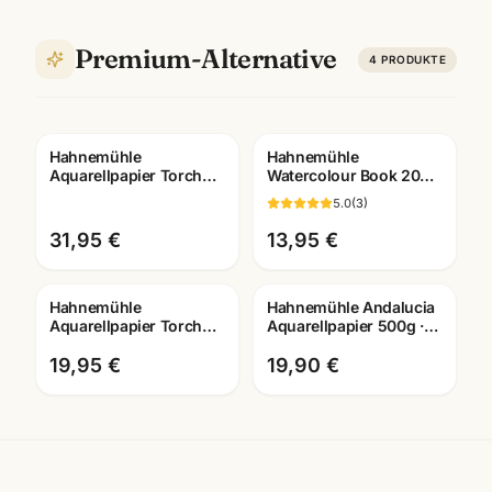
Premium-Alternative
4
PRODUKTE
Hahnemühle
Hahnemühle
Aquarellpapier Torchon
Watercolour Book 200g
275g · 24x32cm rau ·
· 60 Seiten · A4/A5/A6 ·
5.0
(
3
)
20 Blatt Künstlerbedarf
Aquarellbuch
Mannheim
31,95 €
13,95 €
Hahnemühle
Hahnemühle Andalucia
Aquarellpapier Torchon
Aquarellpapier 500g ·
275g · 17x24cm rau · 20
12 Blatt · 24x32 +
Blatt Künstlerbedarf
30x40cm wählbar
19,95 €
19,90 €