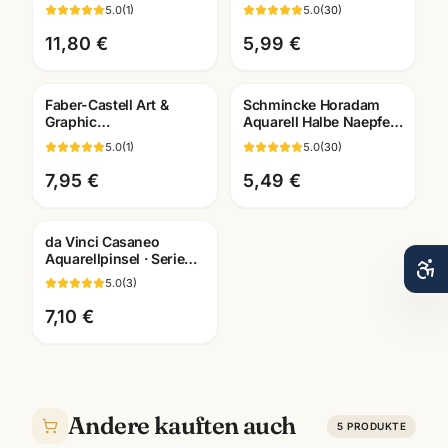
5530 · Künstlerbedarf
Künstlerfarben · alle
5.0
(
1
)
5.0
(
30
)
Mannheim
Farben Mannheim
11,80 €
5,99 €
Faber-Castell Art &
Schmincke Horadam
Graphic
Aquarell Halbe Naepfe ·
Wassertankpinsel ·
Künstlerfarben einzeln ·
5.0
(
1
)
5.0
(
30
)
Water Brush · versch.
alle Farben
Groessen
7,95 €
5,49 €
da Vinci Casaneo
Aquarellpinsel · Serie
5598/5898/498 ·
5.0
(
3
)
Künstlerbedarf
Mannheim
7,10 €
Andere kauften auch
5
PRODUKTE