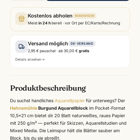
Kostenlos abholen
MANNHEIM
Meist
in 24 h
bereit · vor Ort per EC/Karte/Rechnung
Versand möglich
DE-VERSAND
2,95 €
pauschal · ab
30,00 €
gratis
Details ansehen
→
Produktbeschreibung
Du suchst handliches
Aquarellpapier
für unterwegs? Der
Hahnemühle
Burgund Aquarellblock
im Pocket-Format
10,5×21 cm bietet dir 20 Blatt naturweißes, raues Papier
mit 250 g/m² — perfekt für Skizzen, Aquarellstudien und
Mixed Media. Die Leimspur hält die Blätter sauber am
Block, bis du sie abreißt.