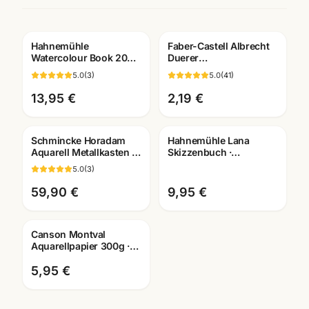
Hahnemühle
Faber-Castell Albrecht
Watercolour Book 200g
Duerer
· 60 Seiten · A4/A5/A6 ·
Kuenstlerfarbstift ·
5.0
(
3
)
5.0
(
41
)
Aquarellbuch
Einzelstift alle Farben ·
Mannheim
Mannheim
13,95 €
2,19 €
Schmincke Horadam
Hahnemühle Lana
Aquarell Metallkasten ·
Skizzenbuch ·
halbe Naepfe ·
A3/A4/A5 wählbar ·
5.0
(
3
)
Künstlerfarben
Zeichenbuch für
Mannheim
Künstler
59,90 €
9,95 €
Canson Montval
Aquarellpapier 300g ·
10,5x15,5cm · 12 Blatt
Aquarellblock
5,95 €