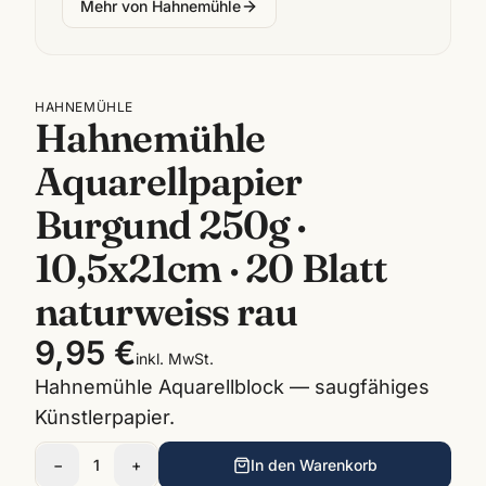
Mehr von
Hahnemühle
HAHNEMÜHLE
Hahnemühle
Aquarellpapier
Burgund 250g ·
10,5x21cm · 20 Blatt
naturweiss rau
9,95 €
inkl. MwSt.
Hahnemühle Aquarellblock — saugfähiges
Künstlerpapier.
−
1
+
In den Warenkorb