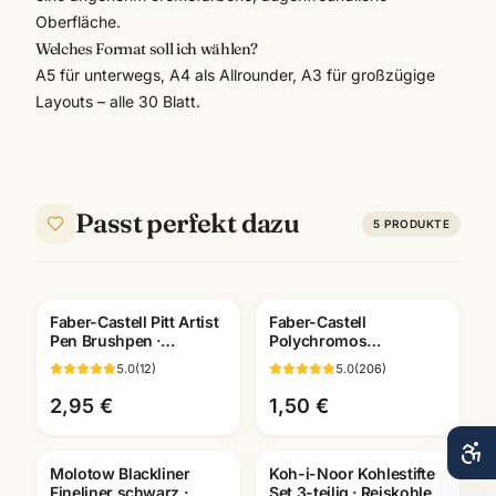
Oberfläche.
Welches Format soll ich wählen?
A5 für unterwegs, A4 als Allrounder, A3 für großzügige
Layouts – alle 30 Blatt.
Passt perfekt dazu
5
PRODUKTE
Faber-Castell Pitt Artist
Faber-Castell
Pen Brushpen ·
Polychromos
pigmentiert
Künstlerfarbstifte ·
5.0
(
12
)
5.0
(
206
)
dokumentenecht · alle
Einzelstift alle Farben ·
Farben
Mannheim
2,95 €
1,50 €
Molotow Blackliner
Koh-i-Noor Kohlestifte
Fineliner schwarz ·
Set 3-teilig · Reiskohle