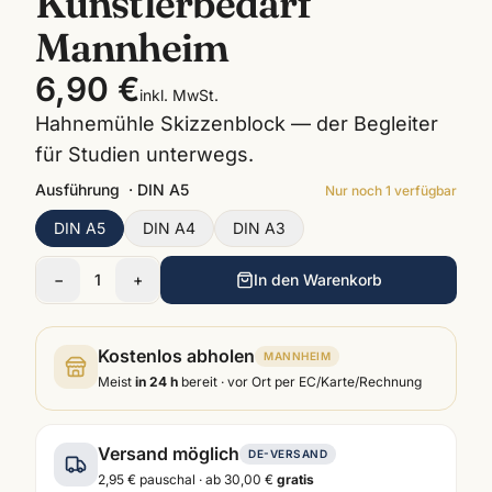
Künstlerbedarf
Mannheim
6,90 €
inkl. MwSt.
Hahnemühle Skizzenblock — der Begleiter
für Studien unterwegs.
Ausführung
·
DIN A5
Nur noch
1
verfügbar
DIN A5
DIN A4
DIN A3
−
1
+
In den Warenkorb
Kostenlos abholen
MANNHEIM
Meist
in 24 h
bereit · vor Ort per EC/Karte/Rechnung
Versand möglich
DE-VERSAND
2,95 €
pauschal · ab
30,00 €
gratis