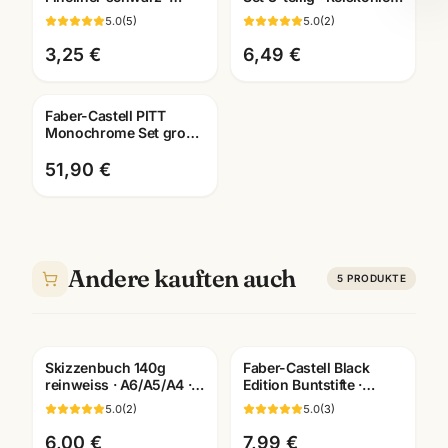
pigmentiert +
weiss + schwarz ·
5.0
(
5
)
5.0
(
2
)
dokumentenecht ·
Künstlerbedarf
Künstlerbedarf
3,25 €
6,49 €
Faber-Castell PITT
Monochrome Set gross
· Metalletui · Zeichenset
Künstlerbedarf
51,90 €
Andere kauften auch
5
PRODUKTE
Skizzenbuch 140g
Faber-Castell Black
reinweiss · A6/A5/A4 ·
Edition Buntstifte ·
Zeichenpapier für
12/24/36er Set ·
5.0
(
2
)
5.0
(
3
)
Studien unterwegs
Künstlerbedarf
Mannheim
6,00 €
7,99 €