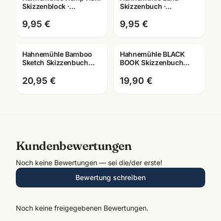
Skizzenblock ·
Skizzenbuch ·
A3/A4/A5 ·
A3/A4/A5 wählbar ·
Kuenstlerpapier
Zeichenbuch für
9,95 €
9,95 €
Mannheim
Künstler
Hahnemühle Bamboo
Hahnemühle BLACK
Sketch Skizzenbuch
BOOK Skizzenbuch
105g · 128 Seiten ·
250g · tiefschwarzes
A4/A5 · Künstlerbedarf
Zeichenpapier ·
20,95 €
19,90 €
Künstlerbedarf Ma
Kundenbewertungen
Noch keine Bewertungen — sei die/der erste!
Bewertung schreiben
Noch keine freigegebenen Bewertungen.