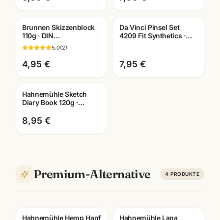
Brunnen Skizzenblock
Da Vinci Pinsel Set
110g · DIN
4209 Fit Synthetics ·
A2/A3/A4/A5/A6
Schule & Kindergarten ·
5.0
(
2
)
wählbar ·
Mannheim
Künstlerbedarf
4,95 €
7,95 €
Mannheim
Hahnemühle Sketch
Diary Book 120g ·
A6/A5/A4 ·
Skizzenbuch
8,95 €
Künstlerbedarf
Mannheim
Premium-Alternative
4
PRODUKTE
Hahnemühle Hemp Hanf
Hahnemühle Lana