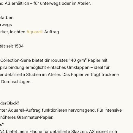
d A3 erhältlich – für unterwegs oder im Atelier.
efarben
erwegs
arker, leichten
Aquarell
-Auftrag
tät seit 1584
Collection-Serie bietet dir robustes 140 g/m² Papier mit
piralbindung ermöglicht einfaches Umklappen – ideal für
 detaillierte Studien im Atelier. Das Papier verträgt trockene
 Durchschlagen.
n
 der Block?
ichter Aquarell-Auftrag funktionieren hervorragend. Für intensive
 höheres Grammatur-Papier.
gs?
A4 bietet mehr Fläche für detaillierte Skizzen. A3 eignet sich