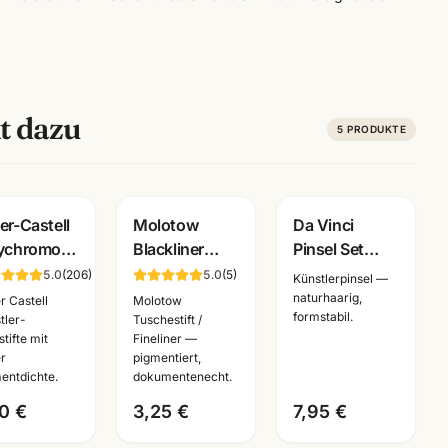
t dazu
5
PRODUKTE
er-Castell
Molotow
Da Vinci
ychromos
Blackliner
Pinsel Set
stlerfarbstifte
Fineliner
4209 Fit
5.0
(
206
)
5.0
(
5
)
Künstlerpinsel —
nzelstift
schwarz ·
Synthetics ·
naturhaarig,
r Castell
Molotow
formstabil.
 Farben ·
pigmentiert +
Schule &
tler-
Tuschestift /
tifte mit
Fineliner —
nnheim
dokumentenecht
Kindergarten ·
r
pigmentiert,
·
Mannheim
entdichte.
dokumentenecht.
Künstlerbedarf
0 €
3,25 €
7,95 €