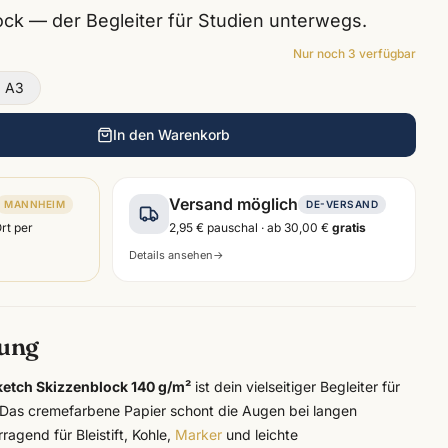
k — der Begleiter für Studien unterwegs.
Nur noch
3
verfügbar
 A3
In den Warenkorb
Versand möglich
MANNHEIM
DE-VERSAND
Ort per
2,95 €
pauschal · ab
30,00 €
gratis
Details ansehen
→
bung
ketch Skizzenblock 140 g/m²
ist dein vielseitiger Begleiter für
 Das cremefarbene Papier schont die Augen bei langen
ragend für Bleistift, Kohle,
Marker
und leichte