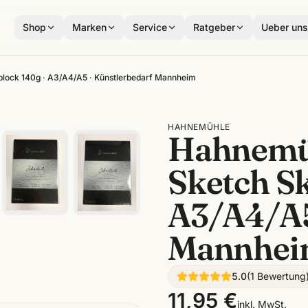
Shop
Marken
Service
Ratgeber
Ueber un
block 140g · A3/A4/A5 · Künstlerbedarf Mannheim
HAHNEMÜHLE
Hahnemüh
Sketch Sk
A3/A4/A5
Mannhe
5.0
(
1
Bewertung
11,95 €
inkl. MwSt.