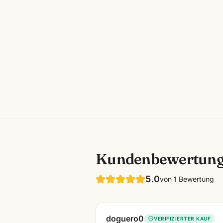
Kundenbewertun
5.0
von
1
Bewertung
doguero0
VERIFIZIERTER KAUF