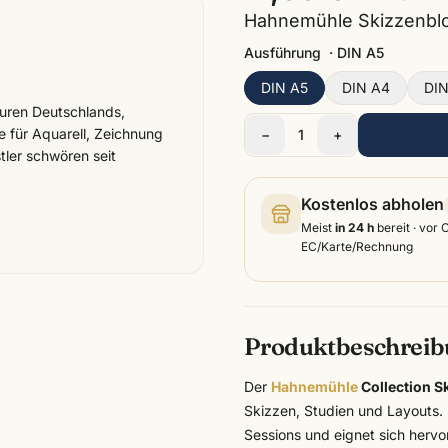
Hahnemühle Skizzenbloc
Ausführung
·
DIN A5
DIN A5
DIN A4
DIN
turen Deutschlands,
e für Aquarell, Zeichnung
−
1
+
tler schwören seit
Kostenlos abholen
Meist
in 24 h
bereit · vor 
EC/Karte/Rechnung
Produktbeschrei
Der
Hahnemühle
Collection S
Skizzen, Studien und Layouts.
Sessions und eignet sich hervor