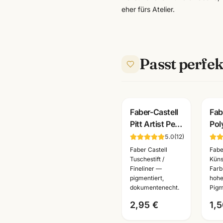
eher fürs Atelier.
Passt perfek
Faber-Castell
Fab
Pitt Artist Pen
Pol
Brushpen ·
Kün
5.0
(
12
)
pigmentiert
· Ei
Faber Castell
Fabe
dokumentenecht
alle
Tuschestift /
Küns
Fineliner —
Farbs
· alle Farben
Ma
pigmentiert,
hohe
dokumentenecht.
Pigm
2,95 €
1,5