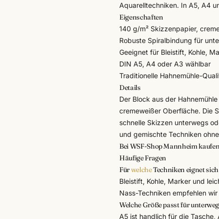
Aquarelltechniken. In A5, A4 un
Eigenschaften
140 g/m² Skizzenpapier, crem
Robuste Spiralbindung für unt
Geeignet für Bleistift, Kohle, M
DIN A5, A4 oder A3 wählbar
Traditionelle
Hahnemühle
-Quali
Details
Der Block aus der
Hahnemühle
cremeweißer Oberfläche. Die S
schnelle Skizzen unterwegs oder
und gemischte Techniken ohne
Bei WSF-Shop Mannheim kaufe
Häufige Fragen
Für
welche
Techniken eignet sich
Bleistift, Kohle, Marker und le
Nass-Techniken empfehlen wir
Welche Größe passt für unterwe
A5 ist handlich für die Tasche, 