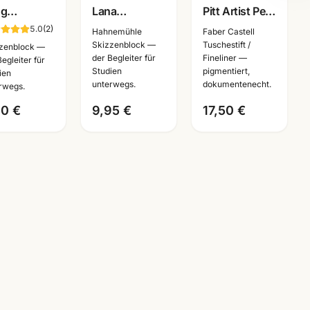
0g
Lana
Pitt Artist Pen
nweiss ·
Skizzenbuch ·
Mangaka Set
5.0
(
2
)
Hahnemühle
Faber Castell
A5/A4 ·
A3/A4/A5
6-tlg ·
Skizzenblock —
Tuschestift /
zenblock —
der Begleiter für
Fineliner —
chenpapier
wählbar ·
Tuschestifte
Begleiter für
Studien
pigmentiert,
ien
 Studien
Zeichenbuch
dokumentenecht
unterwegs.
dokumentenecht.
rwegs.
erwegs
für Künstler
00 €
9,95 €
17,50 €