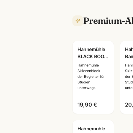
Premium-Al
Hahnemühle
Ha
BLACK BOOK
Ba
Skizzenbuch
Ske
Hahnemühle
Hah
250g ·
Ski
Skizzenblock —
Skiz
der Begleiter für
der 
tiefschwarzes
105
Studien
Stud
Zeichenpapier
Seit
unterwegs.
unte
·
A4/
Künstlerbedarf
Kün
19,90 €
20
Ma
Hahnemühle