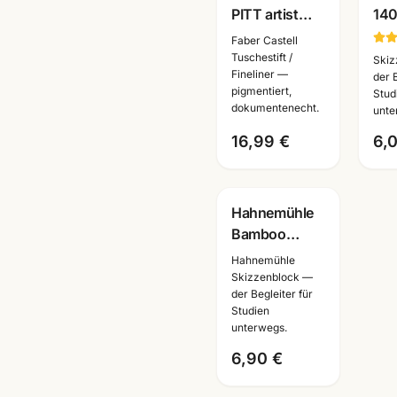
PITT artist
14
pen 6er Set
rei
Faber Castell
schwarz ·
A6/
Tuschestift /
Skiz
Fineliner —
Tuschestifte
Zei
der 
pigmentiert,
Stud
dokumentenecht
für
dokumentenecht.
unte
unt
16,99 €
6,
Hahnemühle
Bamboo
Skizzenblock ·
Hahnemühle
A3/A4/A5 ·
Skizzenblock —
der Begleiter für
Künstlerbedarf
Studien
Mannheim
unterwegs.
6,90 €