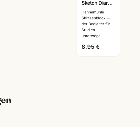
Sketch Diary
Book 120g ·
Hahnemühle
A6/A5/A4 ·
Skizzenblock —
der Begleiter für
Skizzenbuch
Studien
Künstlerbedarf
unterwegs.
Mannheim
8,95 €
gen