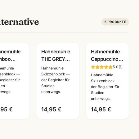
ternative
5
PRODUKTE
hnemühle
Hahnemühle
Hahnemühle
mboo
THE GREY
Cappuccino
tch
BOOK
Book
5.0
(
1
)
nemühle
Hahnemühle
zzenbuch
Skizzenbuch
Skizzenbuch
zenblock —
Skizzenblock —
Hahnemühle
Begleiter für
der Begleiter für
g · 128
120g · A4/A5
120g braun ·
Skizzenblock —
ien
Studien
der Begleiter für
en ·
graues
A4/A5 ·
rwegs.
unterwegs.
Studien
A5 ·
Zeichenpapier
Künstlerbedarf
unterwegs.
stlerbedarf
Mannheim
,95 €
14,95 €
14,95 €