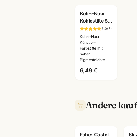
Koh-i-Noor
Kohlestifte Set
3-teilig ·
5.0
(
2
)
Reiskohle
Koh-i-Noor
weiss +
Künstler-
Farbstifte mit
schwarz ·
hoher
Künstlerbedarf
Pigmentdichte.
6,49 €
Andere kauf
Faber-Castell
Ski