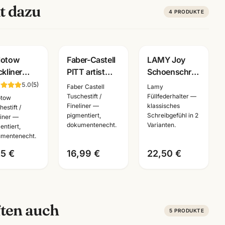
t dazu
4
PRODUKTE
Gravur
lotow
Faber-Castell
LAMY Joy
ckliner
PITT artist
Schoenschreibfueller
eliner
pen 6er Set
· Federbreite
5.0
(
5
)
Faber Castell
Lamy
warz ·
schwarz ·
1,1/1,5/1,9 mm
Tuschestift /
Füllfederhalter —
otow
Fineliner —
klassisches
mentiert +
Tuschestifte
wählbar ·
estift /
pigmentiert,
Schreibgefühl in 2
liner —
umentenecht
dokumentenecht
Kalligrafie
dokumentenecht.
Varianten.
entiert,
mentenecht.
stlerbedarf
25 €
16,99 €
22,50 €
ten auch
5
PRODUKTE