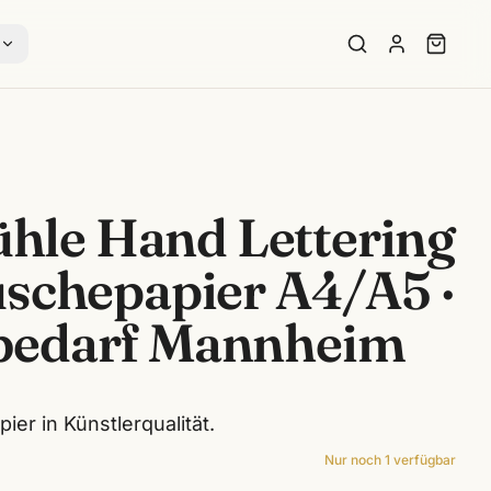
s
le Hand Lettering
uschepapier A4/A5 ·
bedarf Mannheim
er in Künstlerqualität.
Nur noch
1
verfügbar