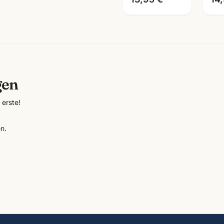
gen
erste!
n.