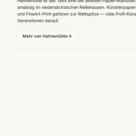
Hahnemühle ist seit 1584 eine der ältesten Papier-Manufak
ansässig im niedersächsischen Relliehausen. Künstlerpapier
und FineArt-Print gehören zur Weltspitze — viele Profi-Küns
Generationen darauf.
Mehr von
Hahnemühle