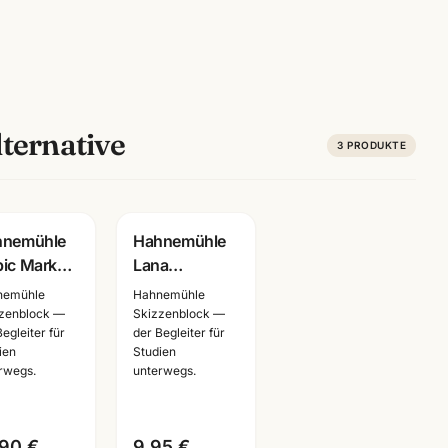
ternative
3
PRODUKTE
hnemühle
Hahnemühle
ic Marker
Lana
zzenbuch ·
Skizzenbuch ·
nemühle
Hahnemühle
ga Layout
A3/A4/A5
zenblock —
Skizzenblock —
Begleiter für
der Begleiter für
er ·
wählbar ·
ien
Studien
A5 ·
Zeichenbuch
rwegs.
unterwegs.
nnheim
für Künstler
,90 €
9,95 €