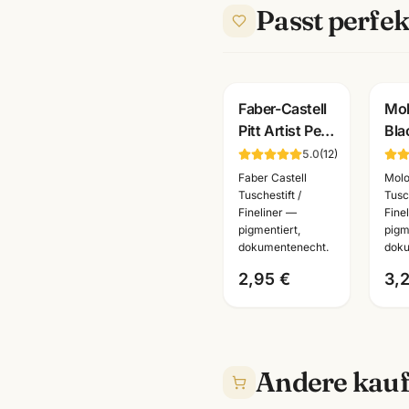
Passt perfek
Faber-Castell
Mo
Pitt Artist Pen
Bla
Brushpen ·
Fin
5.0
(
12
)
pigmentiert
sch
Faber Castell
Mol
dokumentenecht
pig
Tuschestift /
Tusch
Fineliner —
Fine
· alle Farben
dok
pigmentiert,
pigm
·
dokumentenecht.
doku
Kün
2,95 €
3,
Andere kauf