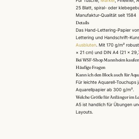
Für Tusche,
Marker
, Fineliner,
25 Blatt, spiral- oder klebege
Manufaktur-Qualität seit 1584
Details
Das Hand-Lettering-Papier vo
Lettering und Handschrift-Kuns
Ausbluten
. Mit 170 g/m² robust
× 21 cm) und DIN A4 (21 × 29,7
Bei WSF-Shop Mannheim kaufe
Häufige Fragen
Kann ich den Block auch für Aqu
Für leichte Aquarell-Touchups 
Aquarellpapier ab 300 g/m².
Welche Größe für Anfänger im Le
A5 ist handlich für Übungen un
Layouts.