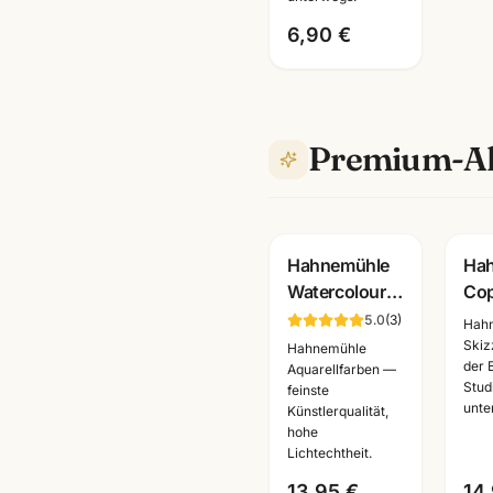
6,90 €
Premium-Al
Hahnemühle
Ha
Watercolour
Cop
Book 200g ·
Ski
5.0
(
3
)
Hah
60 Seiten ·
Man
Skiz
Hahnemühle
der 
A4/A5/A6 ·
Papi
Aquarellfarben —
Stud
feinste
Aquarellbuch
A4/
unte
Künstlerqualität,
Mannheim
Ma
hohe
Lichtechtheit.
13,95 €
14