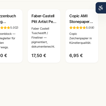
zzenbuch
Faber-Castell
Copic AMI
0g
Pitt Artist Pen
Stonepaper
nweiss ·
Mangaka Set
Block ·
5.0
(
2
)
5.0
(
4
)
Faber Castell
A5/A4 ·
6-tlg ·
Marker-Papier
Tuschestift /
zenblock —
Copic
Fineliner —
chenpapier
Tuschestifte
aus Steinmehl
Begleiter für
Zeichenpapier in
pigmentiert,
ien
Künstlerqualität.
 Studien
dokumentenecht
·
dokumentenecht.
rwegs.
erwegs
A6/A5/A4/A3
00 €
17,50 €
6,95 €
· Mannheim