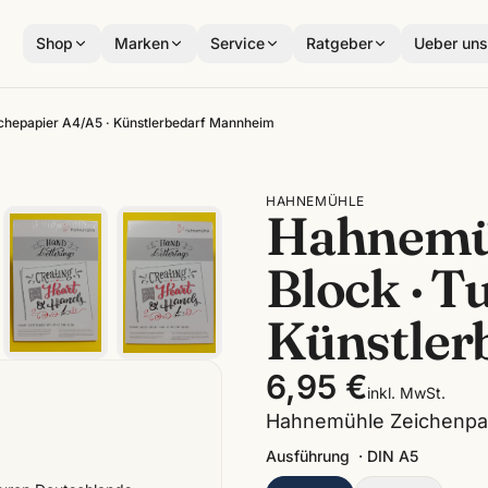
Shop
Marken
Service
Ratgeber
Ueber un
schepapier A4/A5 · Künstlerbedarf Mannheim
HAHNEMÜHLE
Hahnemüh
Block · T
Künstler
6,95 €
inkl. MwSt.
Hahnemühle Zeichenpapi
Ausführung
·
DIN A5