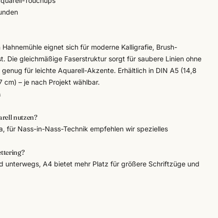
 Aquarell-Touchups
bunden
n
Hahnemühle
eignet sich für moderne Kalligrafie, Brush-
t. Die gleichmäßige Faserstruktur sorgt für saubere Linien ohne
 genug für leichte Aquarell-Akzente. Erhältlich in DIN A5 (14,8
 cm) – je nach Projekt wählbar.
n
arell nutzen?
ja, für Nass-in-Nass-Technik empfehlen wir spezielles
ttering?
d unterwegs, A4 bietet mehr Platz für größere Schriftzüge und