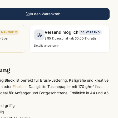
In den Warenkorb
Versand möglich
MANNHEIM
DE-VERSAND
Ort per
2,95 €
pauschal · ab
30,00 €
gratis
Details ansehen
→
bung
ng Block
ist perfekt für Brush-Lettering, Kalligrafie und kreative
rn oder
Fineliner
. Das glatte Tuschepapier mit 170 g/m² lässt
 ideal für Anfänger und Fortgeschrittene. Erhältlich in A4 und A5.
d griffig
dig