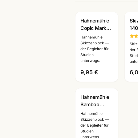
Hahnemühle
Ski
Copic Marker
14
Block A4 ·
rei
Hahnemühle
Manga Layout
A6/
Skizzenblock —
Skiz
der Begleiter für
Papier ·
Zei
der 
Studien
Stud
10628580 ·
für
unterwegs.
unte
Mannheim
unt
9,95 €
6,
Hahnemühle
Bamboo
Skizzenblock ·
Hahnemühle
A3/A4/A5 ·
Skizzenblock —
der Begleiter für
Künstlerbedarf
Studien
Mannheim
unterwegs.