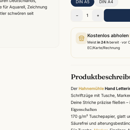
turen Deutschlands,
DIN A5
DIN A4
e für Aquarell, Zeichnung
tler schwören seit
−
1
+
Kostenlos abholen
Meist
in 24 h
bereit · vor 
EC/Karte/Rechnung
Produktbeschrei
Der
Hahnemühle
Hand Letteri
Schriftzüge mit Tusche, Marke
Deine Striche präzise fließen –
Eigenschaften
170 g/m² Tuschepapier, glatt un
Säurefrei und alterungsbestän