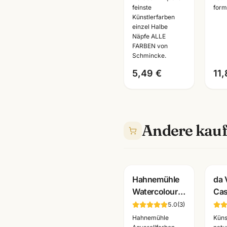
feinste
form
Künstlerfarben
Kün
Künstlerfarben
einzeln · alle
Ma
einzel Halbe
Farben
Näpfe ALLE
FARBEN von
Schmincke.
5,49 €
11,
Andere kauf
Hahnemühle
da 
Watercolour
Ca
Book 200g ·
Aqu
5.0
(
3
)
60 Seiten ·
· Se
Hahnemühle
Küns