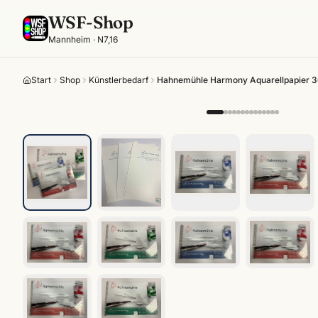
WSF-Shop
Mannheim · N7,16
Start
Shop
Künstlerbedarf
Hahnemühle Harmony Aquarellpapier 300