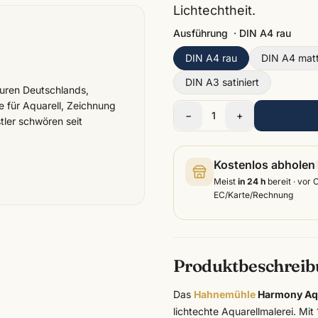
Lichtechtheit.
Ausführung
·
DIN A4 rau
DIN A4 rau
DIN A4 mat
DIN A3 satiniert
turen Deutschlands,
e für Aquarell, Zeichnung
−
1
+
tler schwören seit
Kostenlos abholen
Meist
in 24 h
bereit · vor 
EC/Karte/Rechnung
Produktbeschrei
Das
Hahnemühle
Harmony Aqu
lichtechte Aquarellmalerei. Mit