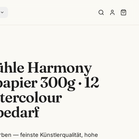
s
hle Harmony
apier 300g · 12
atercolour
bedarf
ben — feinste Künstlerqualität, hohe