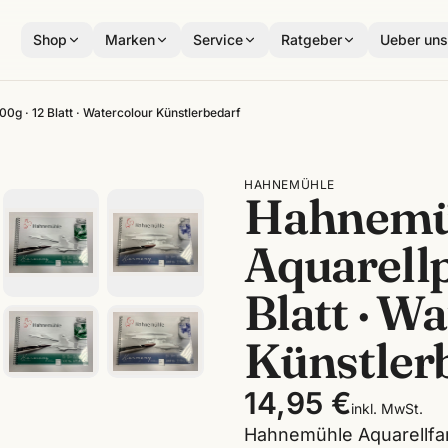
Shop
Marken
Service
Ratgeber
Ueber un
g · 12 Blatt · Watercolour Künstlerbedarf
HAHNEMÜHLE
Hahnemü
Aquarellp
Blatt · W
Künstler
14,95 €
inkl. MwSt.
Hahnemühle Aquarellfar