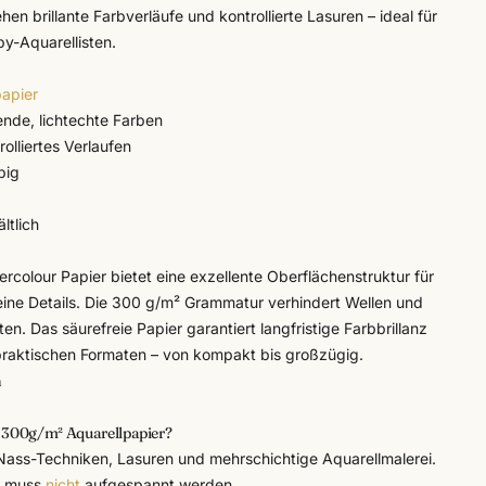
n brillante Farbverläufe und kontrollierte Lasuren – ideal für
y-Aquarellisten.
papier
ende, lichtechte Farben
olliertes Verlaufen
big
ltlich
colour Papier bietet eine exzellente Oberflächenstruktur für
ine Details. Die 300 g/m² Grammatur verhindert Wellen und
n. Das säurefreie Papier garantiert langfristige Farbbrillanz
6 praktischen Formaten – von kompakt bis großzügig.
n
h 300g/m² Aquarellpapier?
-Nass-Techniken, Lasuren und mehrschichtige Aquarellmalerei.
d muss
nicht
aufgespannt werden.