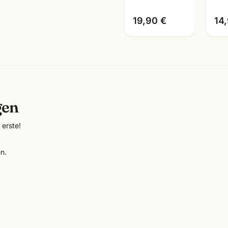
wählbar
19,90 €
14
gen
erste!
n.