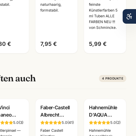
stabil.
naturhaarig,
feinste
stlerbedarf
Groessen
· alle Farben
formstabil.
Künstlerfarben 5
nnheim
Mannheim
ml Tuben ALLE
FARBEN NEU !!!
von Schmincke.
80 €
7,95 €
5,99 €
ten auch
4
PRODUKTE
Vinci
Faber-Castell
Hahnemühle
saneo
Albrecht
D'AQUA
arellpinsel
Duerer
Aquarellblock
5.0
(
3
)
5.0
(
41
)
5.0
(
2
)
rie
Kuenstlerfarbstift
220g · 30
tlerpinsel —
Faber Castell
Hahnemühle