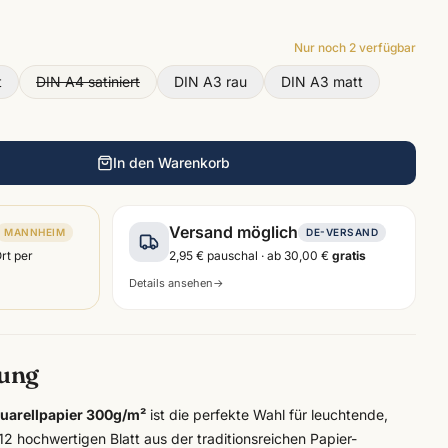
Nur noch
2
verfügbar
t
DIN A4 satiniert
DIN A3 rau
DIN A3 matt
In den Warenkorb
Versand möglich
MANNHEIM
DE-VERSAND
Ort per
2,95 €
pauschal · ab
30,00 €
gratis
Details ansehen
→
bung
arellpapier 300g/m²
ist die perfekte Wahl für leuchtende,
 12 hochwertigen Blatt aus der traditionsreichen Papier-