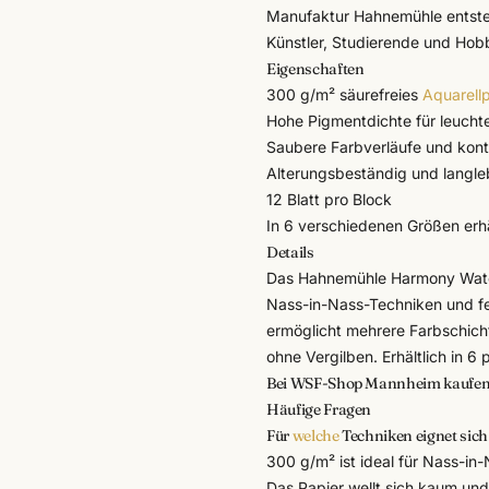
Manufaktur Hahnemühle entstehe
Künstler, Studierende und Hobb
Eigenschaften
300 g/m² säurefreies
Aquarell
Hohe Pigmentdichte für leucht
Saubere Farbverläufe und kontr
Alterungsbeständig und langle
12 Blatt pro Block
In 6 verschiedenen Größen erhä
Details
Das
Hahnemühle
Harmony Water
Nass-in-Nass-Techniken und fe
ermöglicht mehrere Farbschichte
ohne Vergilben. Erhältlich in 
Bei WSF-Shop Mannheim kaufe
Häufige Fragen
Für
welche
Techniken eignet sic
300 g/m² ist ideal für Nass-in
Das Papier wellt sich kaum un