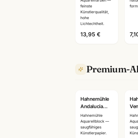
A4/A5/A6 ·
55
Aquarellfarben —
natu
feinste
form
Aquarellbuch
·
Künstlerqualität,
Mannheim
Kün
hohe
Ma
Lichtechtheit.
13,95 €
7,1
Premium-Al
Hahnemühle
Ha
Andalucia
Ven
Aquarellpapier
Aqu
Hahnemühle
Hah
500g · 12 Blatt
325
Aquarellblock —
Aqua
saugfähiges
saug
· 24x32 +
/ 3
Künstlerpapier.
Küns
30x40cm
12 