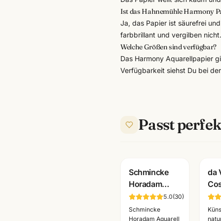
Ist das Hahnemühle Harmony Pap
Ja, das Papier ist säurefrei u
farbbrillant und vergilben nicht
Welche Größen sind verfügbar?
Das Harmony Aquarellpapier gi
Verfügbarkeit siehst Du bei de
Passt perfek
Schmincke
da 
Horadam
Co
Aquarell
Mix
5.0
(
30
)
Halbe Naepfe
Aqu
Schmincke
Küns
·
· S
Horadam Aquarell
natu