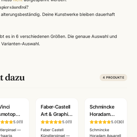
ier säurefrei?
nd alterungsbeständig. Deine Kunstwerke bleiben dauerhaft
.
bt es in 6 verschiedenen Größen. Die genaue Auswahl und
r Varianten-Auswahl.
t dazu
4
PRODUKTE
Vinci
Faber-Castell
Schmincke
smotop
Art & Graphic
Horadam
 B
Wassertankpinsel
Aquarell 5ml ·
5.0
(
1
)
5.0
(
1
)
5.0
(
30
)
arellpinsel
· Water Brush
feinste
tlerpinsel —
Faber Castell
Schmincke
erie 5530 ·
· versch.
Künstlerfarben
rhaarig,
Künstlerpinsel —
Horadam Aquarell