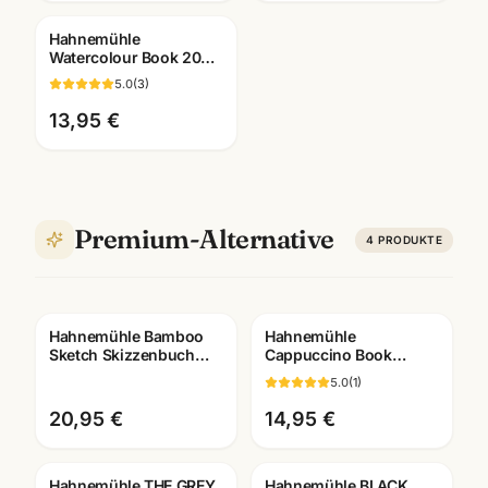
Hahnemühle
Watercolour Book 200g
· 60 Seiten · A4/A5/A6 ·
5.0
(
3
)
Aquarellbuch
Mannheim
13,95 €
Premium-Alternative
4
PRODUKTE
Hahnemühle Bamboo
Hahnemühle
Sketch Skizzenbuch
Cappuccino Book
105g · 128 Seiten ·
Skizzenbuch 120g
5.0
(
1
)
A4/A5 · Künstlerbedarf
braun · A4/A5 ·
Künstlerbedarf
20,95 €
14,95 €
Mannheim
Hahnemühle THE GREY
Hahnemühle BLACK