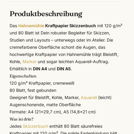
Produktbeschreibung
Das
Hahnemühle
Kraftpapier Skizzenbuch
mit 120 g/m²
und 80 Blatt ist Dein robuster Begleiter für Skizzen,
Studien und Layouts – unterwegs oder im Atelier. Die
cremefarbene Oberfläche schont die Augen, das
hochwertige Kraftpapier von
Hahnemühle
trägt Bleistift,
Kohle,
Marker
und sogar leichten Aquarell-Auftrag.
Erhältlich in
DIN A4
und
DIN A5
.
Eigenschaften
120 g/m² Kraftpapier, cremeweiß
80 Blatt, fest gebunden
Geeignet für Bleistift, Kohle, Marker,
Aquarell
(leicht)
Augenschonende, matte Oberfläche
Formate: A4 (21×29,7 cm), A5 (14,8×21 cm)
Was ist drin?
Jedes
Skizzenbuch
enthält 80 Blatt säurefreies
Kraftpapier mit 120 g/m². Die solide Fadenbindung hält