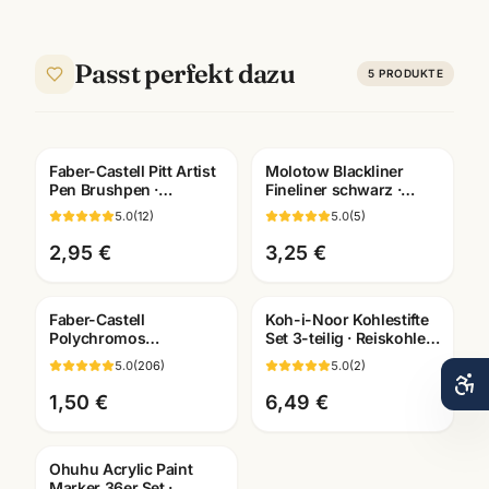
Passt perfekt dazu
5
PRODUKTE
Faber-Castell Pitt Artist
Molotow Blackliner
Pen Brushpen ·
Fineliner schwarz ·
pigmentiert
pigmentiert +
5.0
(
12
)
5.0
(
5
)
dokumentenecht · alle
dokumentenecht ·
Farben
Künstlerbedarf
2,95 €
3,25 €
Faber-Castell
Koh-i-Noor Kohlestifte
Polychromos
Set 3-teilig · Reiskohle
Künstlerfarbstifte ·
weiss + schwarz ·
5.0
(
206
)
5.0
(
2
)
Einzelstift alle Farben ·
Künstlerbedarf
Mannheim
1,50 €
6,49 €
Ohuhu Acrylic Paint
Marker 36er Set ·