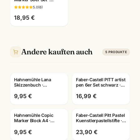
Acrylstifte für
5.0
(
6
)
Illustration & Manga
18,95 €
Andere kauften auch
5
PRODUKTE
Hahnemühle Lana
Faber-Castell PITT artist
Skizzenbuch ·
pen 6er Set schwarz ·
A3/A4/A5 wählbar ·
Tuschestifte
Zeichenbuch für
dokumentenecht
9,95 €
16,99 €
Künstler
Hahnemühle Copic
Faber-Castell Pitt Pastel
Marker Block A4 ·
Kuenstlerpastellstifte ·
Manga Layout Papier ·
12er/24er/36er Set ·
10628580 · Mannheim
Mannheim
9,95 €
23,90 €