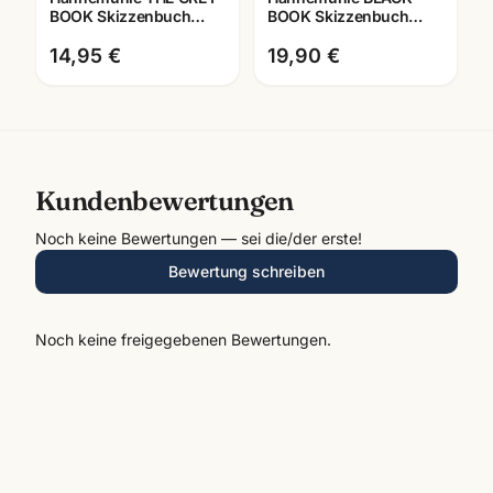
BOOK Skizzenbuch
BOOK Skizzenbuch
120g · A4/A5 graues
250g · tiefschwarzes
Zeichenpapier
Zeichenpapier ·
14,95 €
19,90 €
Künstlerbedarf Ma
Kundenbewertungen
Noch keine Bewertungen — sei die/der erste!
Bewertung schreiben
Noch keine freigegebenen Bewertungen.