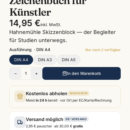
Zeichenbuch für
Künstler
14,95 €
inkl. MwSt.
Hahnemühle Skizzenblock — der Begleiter
für Studien unterwegs.
Ausführung
·
DIN A4
Nur noch
2
verfügbar
DIN A4
DIN A3
DIN A5
−
1
+
In den Warenkorb
Kostenlos abholen
MANNHEIM
Meist
in 24 h
bereit · vor Ort per EC/Karte/Rechnung
Versand möglich
DE-VERSAND
2,95 €
pauschal · ab
30,00 €
gratis