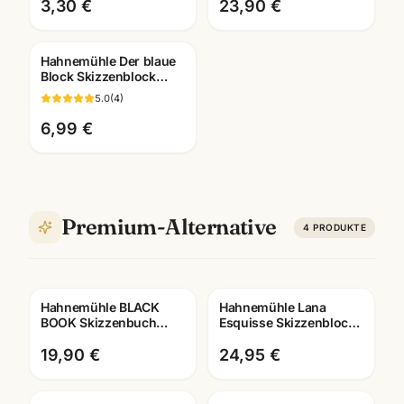
3,30 €
23,90 €
Hahnemühle Der blaue
Block Skizzenblock
190g · A2/A3/A4/A5 ·
5.0
(
4
)
Künstlerbedarf
Mannheim
6,99 €
Premium-Alternative
4
PRODUKTE
Hahnemühle BLACK
Hahnemühle Lana
BOOK Skizzenbuch
Esquisse Skizzenblock
250g · tiefschwarzes
96g · A3/A4 ·
Zeichenpapier ·
Künstlerbedarf
19,90 €
24,95 €
Künstlerbedarf Ma
Mannheim