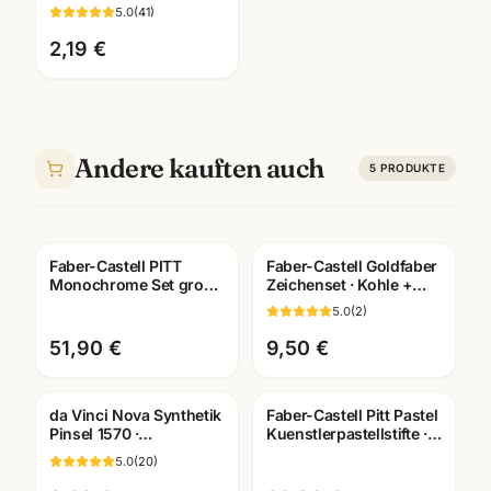
Kuenstlerfarbstift ·
5.0
(
41
)
Einzelstift alle Farben ·
Mannheim
2,19 €
Andere kauften auch
5
PRODUKTE
Faber-Castell PITT
Faber-Castell Goldfaber
Monochrome Set gross
Zeichenset · Kohle +
· Metalletui · Zeichenset
Grafit Bleistifte ·
5.0
(
2
)
Künstlerbedarf
Künstlerbedarf
Mannheim
51,90 €
9,50 €
da Vinci Nova Synthetik
Faber-Castell Pitt Pastel
Pinsel 1570 ·
Kuenstlerpastellstifte ·
Universalpinsel ·
12er/24er/36er Set ·
5.0
(
20
)
Künstlerbedarf
Mannheim
Mannheim