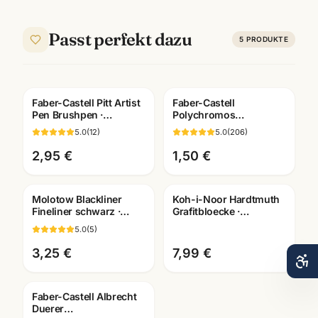
Passt perfekt dazu
5
PRODUKTE
Faber-Castell Pitt Artist
Faber-Castell
Pen Brushpen ·
Polychromos
pigmentiert
Künstlerfarbstifte ·
5.0
(
12
)
5.0
(
206
)
dokumentenecht · alle
Einzelstift alle Farben ·
Farben
Mannheim
2,95 €
1,50 €
Molotow Blackliner
Koh-i-Noor Hardtmuth
Fineliner schwarz ·
Grafitbloecke ·
pigmentiert +
Zeichenkohle Sets ·
5.0
(
5
)
dokumentenecht ·
Künstlerbedarf
Künstlerbedarf
Mannheim
3,25 €
7,99 €
Faber-Castell Albrecht
Duerer