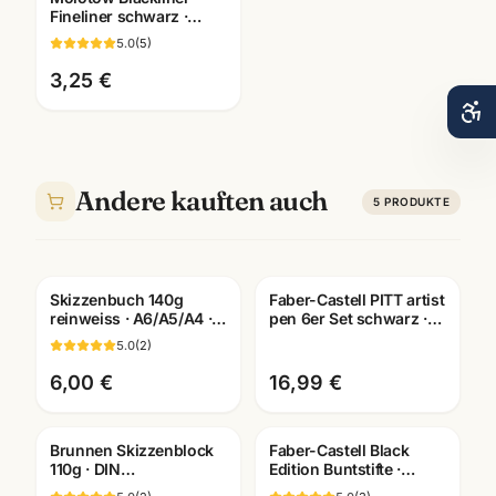
Fineliner schwarz ·
pigmentiert +
5.0
(
5
)
dokumentenecht ·
Künstlerbedarf
3,25 €
Andere kauften auch
5
PRODUKTE
Skizzenbuch 140g
Faber-Castell PITT artist
reinweiss · A6/A5/A4 ·
pen 6er Set schwarz ·
Zeichenpapier für
Tuschestifte
5.0
(
2
)
Studien unterwegs
dokumentenecht
6,00 €
16,99 €
Brunnen Skizzenblock
Faber-Castell Black
110g · DIN
Edition Buntstifte ·
A2/A3/A4/A5/A6
12/24/36er Set ·