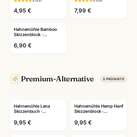
5.0
(
2
)
5.0
(
3
)
wählbar ·
Künstlerbedarf
Künstlerbedarf
Mannheim
4,95 €
7,99 €
Mannheim
Hahnemühle Bamboo
Skizzenblock ·
A3/A4/A5 ·
Künstlerbedarf
6,90 €
Mannheim
Premium-Alternative
5
PRODUKTE
Hahnemühle Lana
Hahnemühle Hemp Hanf
Skizzenbuch ·
Skizzenblock ·
A3/A4/A5 wählbar ·
A3/A4/A5 ·
Zeichenbuch für
Kuenstlerpapier
9,95 €
9,95 €
Künstler
Mannheim