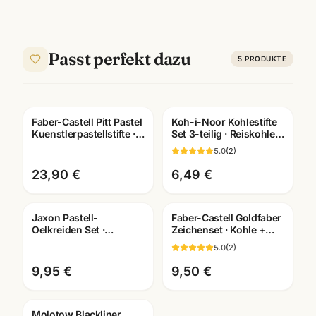
Passt perfekt dazu
5
PRODUKTE
Faber-Castell Pitt Pastel
Koh-i-Noor Kohlestifte
Kuenstlerpastellstifte ·
Set 3-teilig · Reiskohle
12er/24er/36er Set ·
weiss + schwarz ·
5.0
(
2
)
Mannheim
Künstlerbedarf
23,90 €
6,49 €
Jaxon Pastell-
Faber-Castell Goldfaber
Oelkreiden Set ·
Zeichenset · Kohle +
12/24/36/60 Farben ·
Grafit Bleistifte ·
5.0
(
2
)
Künstlerbedarf
Künstlerbedarf
Mannheim
Mannheim
9,95 €
9,50 €
Molotow Blackliner