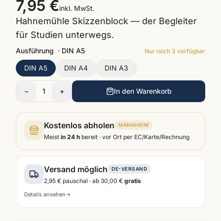
7,95 €
inkl. MwSt.
Hahnemühle Skizzenblock — der Begleiter
für Studien unterwegs.
Ausführung
·
DIN A5
Nur noch
3
verfügbar
DIN A5
DIN A4
DIN A3
−
1
+
In den Warenkorb
Kostenlos abholen
MANNHEIM
Meist
in 24 h
bereit · vor Ort per EC/Karte/Rechnung
Versand möglich
DE-VERSAND
2,95 €
pauschal · ab
30,00 €
gratis
Details ansehen
→