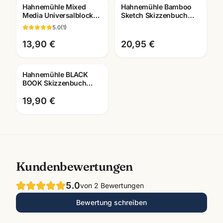
Hahnemühle Mixed
Hahnemühle Bamboo
Media Universalblock
Sketch Skizzenbuch
A3/A4 · Aquarell Acryl
105g · 128 Seiten ·
5.0
(
1
)
Gouache · Mannheim
A4/A5 · Künstlerbedarf
13,90 €
20,95 €
Hahnemühle BLACK
BOOK Skizzenbuch
250g · tiefschwarzes
Zeichenpapier ·
19,90 €
Künstlerbedarf Ma
Kundenbewertungen
5.0
von
2
Bewertungen
Bewertung schreiben