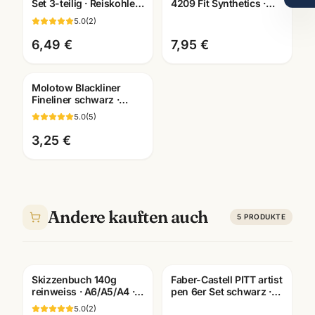
Set 3-teilig · Reiskohle
4209 Fit Synthetics ·
weiss + schwarz ·
Schule & Kindergarten ·
5.0
(
2
)
Künstlerbedarf
Mannheim
6,49 €
7,95 €
Molotow Blackliner
Fineliner schwarz ·
pigmentiert +
5.0
(
5
)
dokumentenecht ·
Künstlerbedarf
3,25 €
Andere kauften auch
5
PRODUKTE
Skizzenbuch 140g
Faber-Castell PITT artist
reinweiss · A6/A5/A4 ·
pen 6er Set schwarz ·
Zeichenpapier für
Tuschestifte
5.0
(
2
)