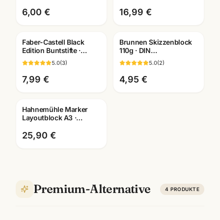
Studien unterwegs
dokumentenecht
6,00 €
16,99 €
Faber-Castell Black
Brunnen Skizzenblock
Edition Buntstifte ·
110g · DIN
12/24/36er Set ·
A2/A3/A4/A5/A6
5.0
(
3
)
5.0
(
2
)
Künstlerbedarf
wählbar ·
Mannheim
Künstlerbedarf
7,99 €
4,95 €
Mannheim
Hahnemühle Marker
Layoutblock A3 ·
10625060 · Copic-
geeignet ·
25,90 €
Künstlerbedarf
Mannheim
Premium-Alternative
4
PRODUKTE