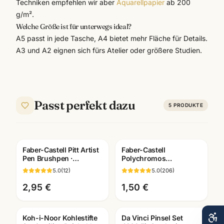
Techniken empfehlen wir aber
Aquarellpapier
ab 200
g/m².
Welche Größe ist für unterwegs ideal?
A5 passt in jede Tasche, A4 bietet mehr Fläche für Details.
A3 und A2 eignen sich fürs Atelier oder größere Studien.
Passt perfekt dazu
5
PRODUKTE
Faber-Castell Pitt Artist
Faber-Castell
Pen Brushpen ·
Polychromos
pigmentiert
Künstlerfarbstifte ·
5.0
(
12
)
5.0
(
206
)
dokumentenecht · alle
Einzelstift alle Farben ·
Farben
Mannheim
2,95 €
1,50 €
Koh-i-Noor Kohlestifte
Da Vinci Pinsel Set