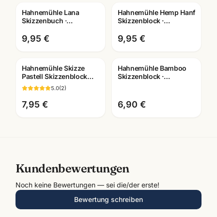
Hahnemühle Lana
Hahnemühle Hemp Hanf
Skizzenbuch ·
Skizzenblock ·
A3/A4/A5 wählbar ·
A3/A4/A5 ·
Zeichenbuch für
Kuenstlerpapier
9,95 €
9,95 €
Künstler
Mannheim
Hahnemühle Skizze
Hahnemühle Bamboo
Pastell Skizzenblock
Skizzenblock ·
130g · A3/A4/A5 ·
A3/A4/A5 ·
5.0
(
2
)
Künstlerbedarf
Künstlerbedarf
Mannheim
Mannheim
7,95 €
6,90 €
Kundenbewertungen
Noch keine Bewertungen — sei die/der erste!
Bewertung schreiben