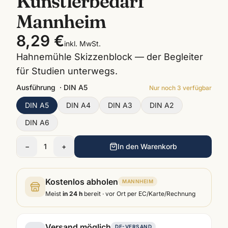
Künstlerbedarf
Mannheim
8,29 €
inkl. MwSt.
Hahnemühle Skizzenblock — der Begleiter
für Studien unterwegs.
Ausführung
·
DIN A5
Nur noch
3
verfügbar
DIN A5
DIN A4
DIN A3
DIN A2
DIN A6
−
1
+
In den Warenkorb
Kostenlos abholen
MANNHEIM
Meist
in 24 h
bereit · vor Ort per EC/Karte/Rechnung
Versand möglich
DE-VERSAND