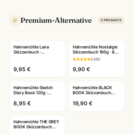
Premium-Alternative
5
PRODUKTE
Hahnemühle Lana
Hahnemühle Nostalgie
Skizzenbuch ·
Skizzenbuch 190g · 80
A3/A4/A5 wählbar ·
Seiten · A3/A4/A5 ·
5.0
(
5
)
Zeichenbuch für
Künstlerbedarf
Künstler
Mannheim
9,95 €
9,90 €
Hahnemühle Sketch
Hahnemühle BLACK
Diary Book 120g ·
BOOK Skizzenbuch
A6/A5/A4 ·
250g · tiefschwarzes
Skizzenbuch
Zeichenpapier ·
8,95 €
19,90 €
Künstlerbedarf
Künstlerbedarf Ma
Mannheim
Hahnemühle THE GREY
BOOK Skizzenbuch
120g · A4/A5 graues