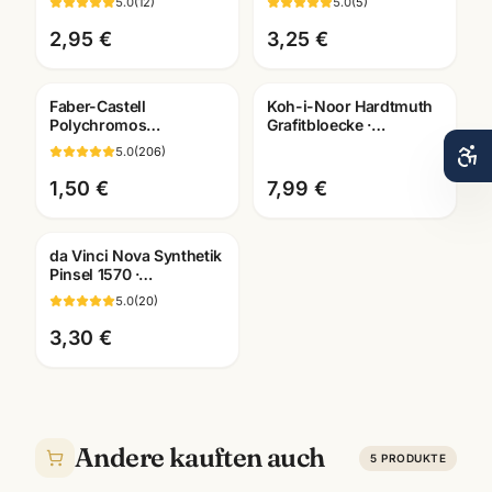
5.0
(
12
)
5.0
(
5
)
dokumentenecht · alle
dokumentenecht ·
Farben
Künstlerbedarf
2,95 €
3,25 €
Faber-Castell
Koh-i-Noor Hardtmuth
Polychromos
Grafitbloecke ·
Künstlerfarbstifte ·
Zeichenkohle Sets ·
5.0
(
206
)
Einzelstift alle Farben ·
Künstlerbedarf
Mannheim
Mannheim
1,50 €
7,99 €
da Vinci Nova Synthetik
Pinsel 1570 ·
Universalpinsel ·
5.0
(
20
)
Künstlerbedarf
Mannheim
3,30 €
Andere kauften auch
5
PRODUKTE