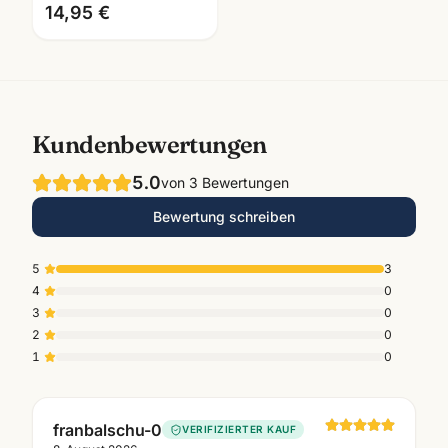
Zeichenpapier
14,95 €
Kundenbewertungen
5.0
von
3
Bewertungen
Bewertung schreiben
5
3
4
0
3
0
2
0
1
0
franbalschu-0
VERIFIZIERTER KAUF