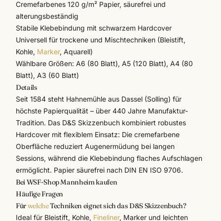
Cremefarbenes 120 g/m² Papier, säurefrei und
alterungsbeständig
Stabile Klebebindung mit schwarzem Hardcover
Universell für trockene und Mischtechniken (Bleistift,
Kohle,
Marker
, Aquarell)
Wählbare Größen: A6 (80 Blatt), A5 (120 Blatt), A4 (80
Blatt), A3 (60 Blatt)
Details
Seit 1584 steht
Hahnemühle
aus Dassel (Solling) für
höchste Papierqualität – über 440 Jahre Manufaktur-
Tradition. Das D&S Skizzenbuch kombiniert robustes
Hardcover mit flexiblem Einsatz: Die cremefarbene
Oberfläche reduziert Augenermüdung bei langen
Sessions, während die Klebebindung flaches Aufschlagen
ermöglicht. Papier säurefrei nach DIN EN ISO 9706.
Bei WSF-Shop Mannheim kaufen
Häufige Fragen
Für
welche
Techniken eignet sich das D&S Skizzenbuch?
Ideal für Bleistift, Kohle,
Fineliner
, Marker und leichten