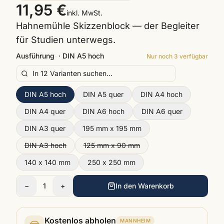
11,95 €
inkl. MwSt.
Hahnemühle Skizzenblock — der Begleiter
für Studien unterwegs.
Ausführung
·
DIN A5 hoch
Nur noch
3
verfügbar
DIN A5 hoch
DIN A5 quer
DIN A4 hoch
DIN A4 quer
DIN A6 hoch
DIN A6 quer
DIN A3 quer
195 mm x 195 mm
DIN A3 hoch
125 mm x 90 mm
140 x 140 mm
250 x 250 mm
−
1
+
In den Warenkorb
Kostenlos abholen
MANNHEIM