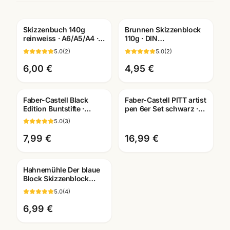
Skizzenbuch 140g
Brunnen Skizzenblock
reinweiss · A6/A5/A4 ·
110g · DIN
Zeichenpapier für
A2/A3/A4/A5/A6
5.0
(
2
)
5.0
(
2
)
Studien unterwegs
wählbar ·
Künstlerbedarf
6,00 €
4,95 €
Mannheim
Faber-Castell Black
Faber-Castell PITT artist
Edition Buntstifte ·
pen 6er Set schwarz ·
12/24/36er Set ·
Tuschestifte
5.0
(
3
)
Künstlerbedarf
dokumentenecht
Mannheim
7,99 €
16,99 €
Hahnemühle Der blaue
Block Skizzenblock
190g · A2/A3/A4/A5 ·
5.0
(
4
)
Künstlerbedarf
Mannheim
6,99 €