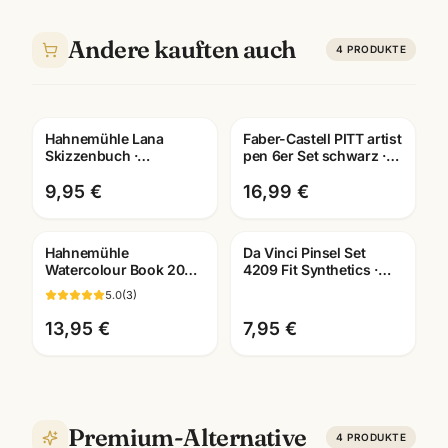
Andere kauften auch
4
PRODUKTE
Hahnemühle Lana
Faber-Castell PITT artist
Skizzenbuch ·
pen 6er Set schwarz ·
A3/A4/A5 wählbar ·
Tuschestifte
Zeichenbuch für
dokumentenecht
9,95 €
16,99 €
Künstler
Hahnemühle
Da Vinci Pinsel Set
Watercolour Book 200g
4209 Fit Synthetics ·
· 60 Seiten · A4/A5/A6 ·
Schule & Kindergarten ·
5.0
(
3
)
Aquarellbuch
Mannheim
Mannheim
13,95 €
7,95 €
Premium-Alternative
4
PRODUKTE