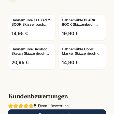
Hahnemühle THE GREY
Hahnemühle BLACK
BOOK Skizzenbuch
BOOK Skizzenbuch
120g · A4/A5 graues
250g · tiefschwarzes
Zeichenpapier
Zeichenpapier ·
14,95 €
19,90 €
Künstlerbedarf Ma
Hahnemühle Bamboo
Hahnemühle Copic
Sketch Skizzenbuch
Marker Skizzenbuch ·
105g · 128 Seiten ·
Manga Layout Papier ·
A4/A5 · Künstlerbedarf
A4/A5 · Mannheim
20,95 €
14,90 €
Kundenbewertungen
5.0
von
1
Bewertung