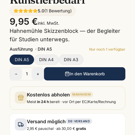
5.0
(
1
Bewertung
)
9,95 €
inkl. MwSt.
Hahnemühle Skizzenblock — der Begleiter
für Studien unterwegs.
Ausführung
·
DIN A5
Nur noch
1
verfügbar
DIN A5
DIN A4
DIN A3
−
1
+
In den Warenkorb
Kostenlos abholen
MANNHEIM
Meist
in 24 h
bereit · vor Ort per EC/Karte/Rechnung
Versand möglich
DE-VERSAND
2,95 €
pauschal · ab
30,00 €
gratis