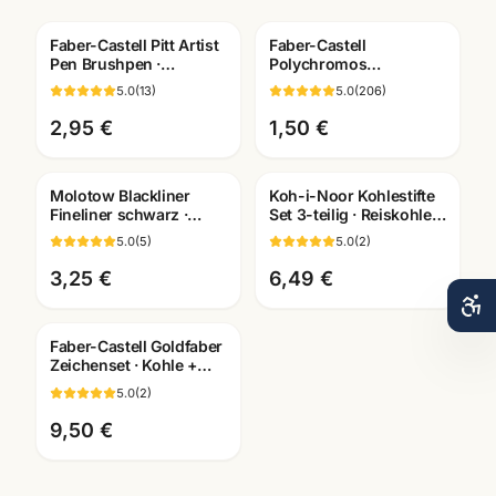
Faber-Castell Pitt Artist
Faber-Castell
Pen Brushpen ·
Polychromos
pigmentiert
Künstlerfarbstifte ·
5.0
(
13
)
5.0
(
206
)
dokumentenecht · alle
Einzelstift alle Farben ·
Farben
Mannheim
2,95 €
1,50 €
Molotow Blackliner
Koh-i-Noor Kohlestifte
Fineliner schwarz ·
Set 3-teilig · Reiskohle
pigmentiert +
weiss + schwarz ·
5.0
(
5
)
5.0
(
2
)
dokumentenecht ·
Künstlerbedarf
Künstlerbedarf
3,25 €
6,49 €
Faber-Castell Goldfaber
Zeichenset · Kohle +
Grafit Bleistifte ·
5.0
(
2
)
Künstlerbedarf
Mannheim
9,50 €