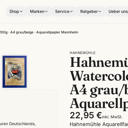
Shop
Marken
Service
Ratgeber
Ueber un
00g · A4 grau/beige · Aquarellpapier Mannheim
HAHNEMÜHLE
Hahnemü
Watercol
A4 grau/b
Aquarell
22,95 €
inkl. MwSt.
Hahnemühle Aquarellfar
turen Deutschlands,