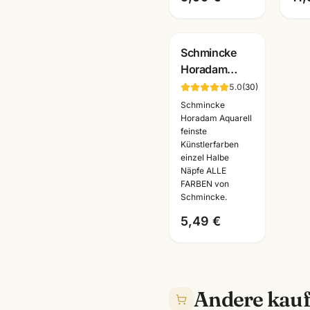
Schmincke
Horadam
Aquarell
5.0
(
30
)
Halbe Naepfe
Schmincke
·
Horadam Aquarell
feinste
Künstlerfarben
Künstlerfarben
einzeln · alle
einzel Halbe
Farben
Näpfe ALLE
FARBEN von
Schmincke.
5,49 €
Andere kauf