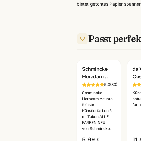
bietet getöntes Papier spanne
Passt perfek
Schmincke
da 
Horadam
Co
Aquarell 5ml ·
Mix
5.0
(
30
)
feinste
Aqu
Schmincke
Küns
Künstlerfarben
· S
Horadam Aquarell
natu
feinste
form
· alle Farben
Kün
Künstlerfarben 5
Mannheim
Ma
ml Tuben ALLE
FARBEN NEU !!!
von Schmincke.
5,99 €
11,