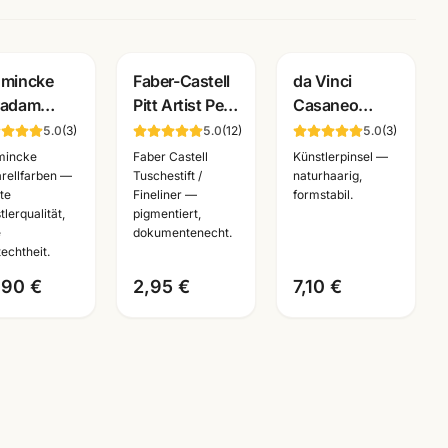
mincke
Faber-Castell
da Vinci
radam
Pitt Artist Pen
Casaneo
arell
Brushpen ·
Aquarellpinsel
5.0
(
3
)
5.0
(
12
)
5.0
(
3
)
allkasten ·
pigmentiert
· Serie
mincke
Faber Castell
Künstlerpinsel —
be Naepfe ·
dokumentenecht
5598/5898/498
rellfarben —
Tuschestift /
naturhaarig,
ste
Fineliner —
formstabil.
stlerfarben
· alle Farben
·
tlerqualität,
pigmentiert,
nnheim
Künstlerbedarf
e
dokumentenecht.
Mannheim
techtheit.
,90 €
2,95 €
7,10 €