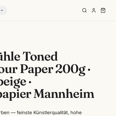
s
hle Toned
our Paper 200g ·
eige ·
papier Mannheim
ben — feinste Künstlerqualität, hohe