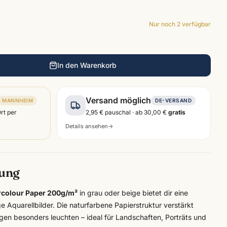
Nur noch
2
verfügbar
In den Warenkorb
Versand möglich
MANNHEIM
DE-VERSAND
Ort per
2,95 €
pauschal · ab
30,00 €
gratis
Details ansehen
→
bung
colour Paper 200g/m²
in grau oder beige bietet dir eine
e Aquarellbilder. Die naturfarbene Papierstruktur verstärkt
en besonders leuchten – ideal für Landschaften, Porträts und