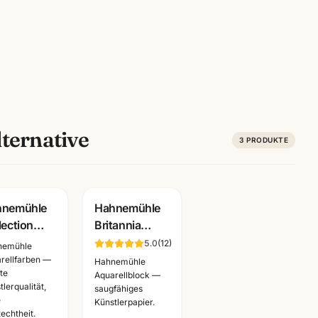
ternative
3
PRODUKTE
hnemühle
Hahnemühle
lection
Britannia
ercolour
Aquarellblock
5.0
(
12
)
nemühle
arellpapier
300g ·
rellfarben —
Hahnemühle
ste
g · 24x32
matt/rau ·
Aquarellblock —
tlerqualität,
saugfähiges
0x40 cm ·
Künstlerbedarf
e
Künstlerpapier.
nnheim
Mannheim
techtheit.