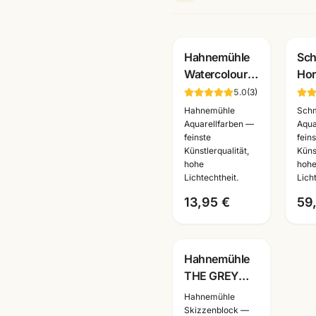
Hahnemühle
Sch
Watercolour
Ho
Book 200g ·
Aqu
5.0
(
3
)
60 Seiten ·
Met
Hahnemühle
Sch
A4/A5/A6 ·
hal
Aquarellfarben —
Aqua
feinste
fein
Aquarellbuch
Kün
Künstlerqualität,
Küns
Mannheim
Ma
hohe
hoh
Lichtechtheit.
Lich
13,95 €
59
Hahnemühle
THE GREY
BOOK
Hahnemühle
Skizzenbuch
Skizzenblock —