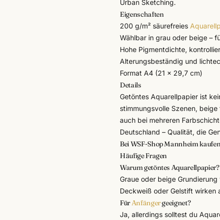
Urban Sketching.
Eigenschaften
200 g/m² säurefreies
Aquarell
Wählbar in grau oder beige – f
Hohe Pigmentdichte, kontrollie
Alterungsbeständig und lichte
Format A4 (21 × 29,7 cm)
Details
Getöntes Aquarellpapier ist kei
stimmungsvolle Szenen, beige 
auch bei mehreren Farbschichte
Deutschland – Qualität, die Ge
Bei WSF-Shop Mannheim kaufe
Häufige Fragen
Warum getöntes Aquarellpapier?
Graue oder beige Grundierung 
Deckweiß oder Gelstift wirken 
Für
Anfänger
geeignet?
Ja, allerdings solltest du Aqua