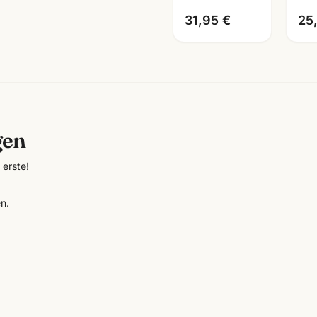
31,95 €
25
gen
erste!
n.