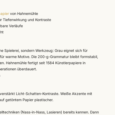
papier
von
Hahnemühle
ür Tiefenwirkung und Kontraste
rbare Verläufe
cht
ne Spielerei, sondern Werkzeug: Grau eignet sich für
für warme Motive. Die 200-g-Grammatur bleibt formstabil,
n. Hahnemühle fertigt seit 1584 Künstlerpapiere in
nerationen überdauert.
n
verstärkt Licht-Schatten-Kontraste. Weiße Akzente mit
auf getöntem Papier plastischer.
relltechniken (Nass-in-Nass, Lasieren) bereits kennen. Dann