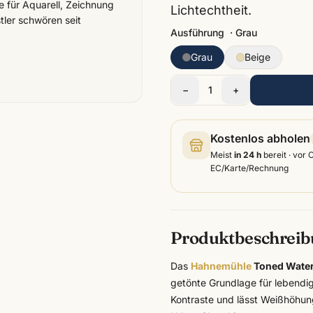
e für Aquarell, Zeichnung
Lichtechtheit.
tler schwören seit
Ausführung
·
Grau
Grau
Beige
−
1
+
Kostenlos abholen
Meist
in 24 h
bereit · vor 
EC/Karte/Rechnung
Produktbeschrei
Das
Hahnemühle
Toned Water
getönte Grundlage für lebendig
Kontraste und lässt Weißhöhung