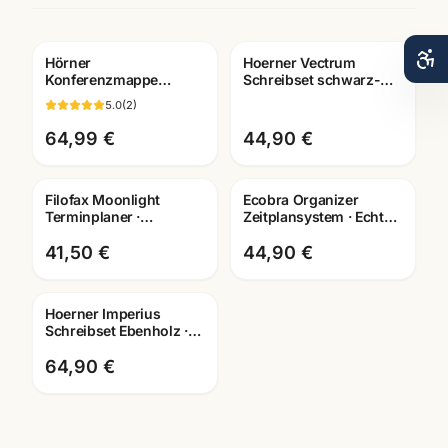
Hörner
Hoerner Vectrum
Gravur
Konferenzmappe
Schreibset schwarz-
Echtleder ·
gold ·
5.0
(
2
)
verschiedene
Füller/Tintenroller/Kugelschrei
Ausfuehrungen ·
wählbar
64,99 €
44,90 €
Bueroausstattung
Mannheim
Filofax Moonlight
Ecobra Organizer
Terminplaner ·
Zeitplansystem · Echtes
Pocket/Personal
Leder · Brunnen Einlage
Organizer · waehlbare
2026
41,50 €
44,90 €
Groesse
Hoerner Imperius
Gravur
Schreibset Ebenholz ·
Füller + Roller + Kuli ·
mit Lasergravur
64,90 €