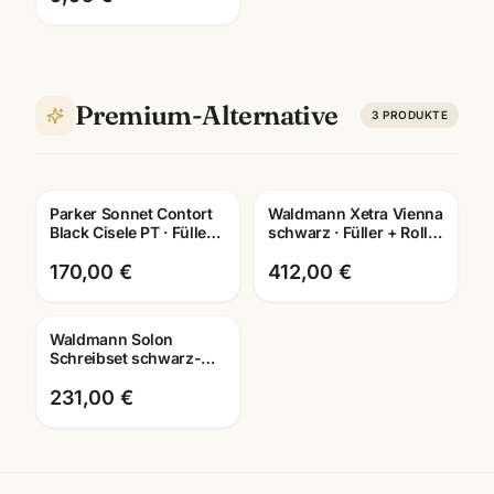
Premium-Alternative
3
PRODUKTE
Parker Sonnet Contort
Waldmann Xetra Vienna
Gravur
Gravur
Black Cisele PT · Füller +
schwarz · Füller + Roller
Kugelschreiber · Special
+ Kuli · Schreibset
Edition
Mannheim
170,00 €
412,00 €
Waldmann Solon
Gravur
Schreibset schwarz-
silber · Füller +
Kugelschreiber ·
231,00 €
0422/0419