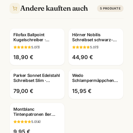
Andere kauften auch
5
PRODUKTE
Filofax Ballpoint
Hörner Nobilis
Gratis Gravur
Kugelschreiber ·
Schreibset schwarz-
verschiedene Motive ·
gold · Füller/Roller/Kuli
5.0
(
1
)
5.0
(
1
)
Schreibgeräte
wählbar · Mannheim
Mannheim
18,90 €
44,90 €
Parker Sonnet Edelstahl
Wedo
Gravur
Schreibset Slim ·
Schlampermäppchen
Tintenroller +
Cord · robust &
Kugelschreiber · G.C.
geräumig ·
79,00 €
15,95 €
Federmäppchen für
Schule
Montblanc
Tintenpatronen 8er
Pack · alle Farben ·
5.0
(
4
)
passend für Montblanc
Füller
9,95 €