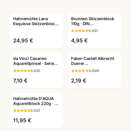
Hahnemühle Lana
Brunnen Skizzenblock
Esquisse Skizzenblock
110g · DIN
96g · A3/A4 ·
A2/A3/A4/A5/A6
5.0
(
2
)
Künstlerbedarf
wählbar ·
Mannheim
Künstlerbedarf
24,95 €
4,95 €
Mannheim
da Vinci Casaneo
Faber-Castell Albrecht
Aquarellpinsel · Serie
Duerer
5598/5898/498 ·
Kuenstlerfarbstift ·
5.0
(
3
)
5.0
(
41
)
Künstlerbedarf
Einzelstift alle Farben ·
Mannheim
Mannheim
7,10 €
2,19 €
Hahnemühle D'AQUA
Aquarellblock 220g · 30
Blatt naturweiss rau ·
5.0
(
2
)
Mannheim
11,95 €