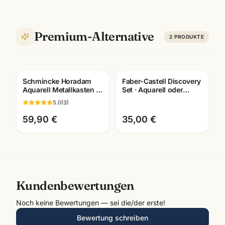
Premium-Alternative
2
PRODUKTE
Schmincke Horadam
Faber-Castell Discovery
Aquarell Metallkasten ·
Set · Aquarell oder
halbe Naepfe ·
Trockentechnik wählbar
5.0
(
3
)
Künstlerfarben
· Künstlerbedarf
Mannheim
59,90 €
35,00 €
Kundenbewertungen
Noch keine Bewertungen — sei die/der erste!
Bewertung schreiben