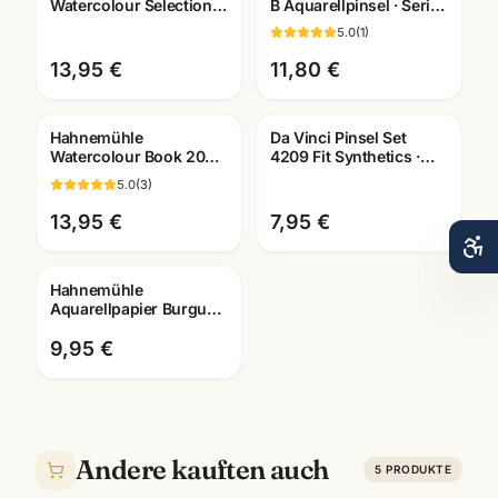
Watercolour Selection
B Aquarellpinsel · Serie
Aquarellblock · 275-640
5530 · Künstlerbedarf
5.0
(
1
)
g/m² · Künstlerbedarf
Mannheim
Mannheim
13,95 €
11,80 €
Hahnemühle
Da Vinci Pinsel Set
Watercolour Book 200g
4209 Fit Synthetics ·
· 60 Seiten · A4/A5/A6 ·
Schule & Kindergarten ·
5.0
(
3
)
Aquarellbuch
Mannheim
Mannheim
13,95 €
7,95 €
Hahnemühle
Aquarellpapier Burgund
250g · 10,5x21cm · 20
Blatt naturweiss rau
9,95 €
Andere kauften auch
5
PRODUKTE