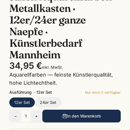
Metallkasten ·
12er/24er ganze
Naepfe ·
Künstlerbedarf
Mannheim
34,95 €
inkl. MwSt.
Aquarellfarben — feinste Künstlerqualität,
hohe Lichtechtheit.
Ausführung
·
12er Set
Nur noch
3
verfügbar
12er Set
24er Set
−
1
+
In den Warenkorb