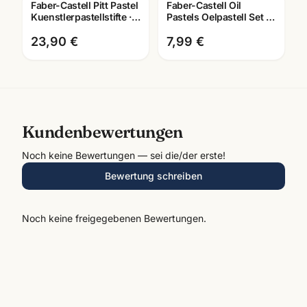
Faber-Castell Pitt Pastel
Faber-Castell Oil
Kuenstlerpastellstifte ·
Pastels Oelpastell Set ·
12er/24er/36er Set ·
12/24/36 Farben ·
Mannheim
Künstlerbedarf
23,90 €
7,99 €
Mannheim
Kundenbewertungen
Noch keine Bewertungen — sei die/der erste!
Bewertung schreiben
Noch keine freigegebenen Bewertungen.