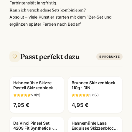
Farbintensität langfristig.
Kann ich verschiedene Sets kombinieren?
Absolut – viele Künstler starten mit dem 12er-Set und
ergänzen später Farben nach Bedarf.
Passt perfekt dazu
5
PRODUKTE
Hahnemühle Skizze
Brunnen Skizzenblock
Pastell Skizzenblock
110g · DIN
130g · A3/A4/A5 ·
A2/A3/A4/A5/A6
5.0
(
2
)
5.0
(
2
)
Künstlerbedarf
wählbar ·
Mannheim
Künstlerbedarf
7,95 €
4,95 €
Mannheim
Da Vinci Pinsel Set
Hahnemühle Lana
4209 Fit Synthetics ·
Esquisse Skizzenblock