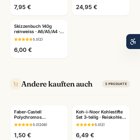
Schule & Kindergarten ·
96g · A3/A4 ·
Mannheim
Künstlerbedarf
7,95 €
24,95 €
Mannheim
Skizzenbuch 140g
reinweiss · A6/A5/A4 ·
Zeichenpapier für
5.0
(
2
)
Studien unterwegs
6,00 €
Andere kauften auch
5
PRODUKTE
Faber-Castell
Koh-i-Noor Kohlestifte
Polychromos
Set 3-teilig · Reiskohle
Künstlerfarbstifte ·
weiss + schwarz ·
5.0
(
206
)
5.0
(
2
)
Einzelstift alle Farben ·
Künstlerbedarf
Mannheim
1,50 €
6,49 €