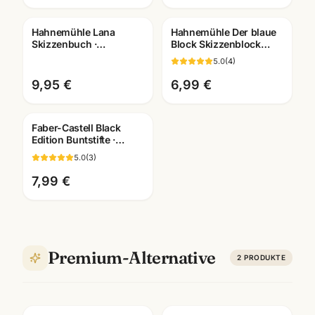
Hahnemühle Lana
Hahnemühle Der blaue
Skizzenbuch ·
Block Skizzenblock
A3/A4/A5 wählbar ·
190g · A2/A3/A4/A5 ·
5.0
(
4
)
Zeichenbuch für
Künstlerbedarf
Künstler
Mannheim
9,95 €
6,99 €
Faber-Castell Black
Edition Buntstifte ·
12/24/36er Set ·
5.0
(
3
)
Künstlerbedarf
Mannheim
7,99 €
Premium-Alternative
2
PRODUKTE