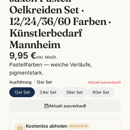
Oelkreiden Set ·
12/24/36/60 Farben ·
Künstlerbedarf
Mannheim
9,95 €
inkl. MwSt.
Pastellfarben — weiche Verläufe,
pigmentstark.
Ausführung
·
12er Set
Aktuell ausverkauft
12er Set
24er Set
36er Set
60er Set
Aktuell ausverkauft
Kostenlos abholen
MANNHEIM