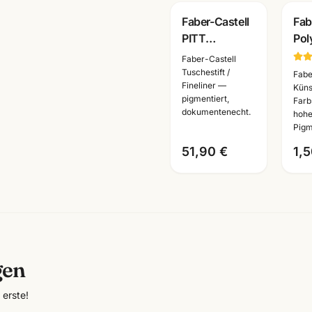
Faber-Castell
Fab
PITT
Pol
Monochrome
Kün
Faber-Castell
Set gross ·
· Ei
Tuschestift /
Fabe
Fineliner —
Metalletui ·
alle
Küns
pigmentiert,
Farbs
Zeichenset
Ma
dokumentenecht.
hohe
Künstlerbedarf
Pigm
51,90 €
1,5
gen
erste!