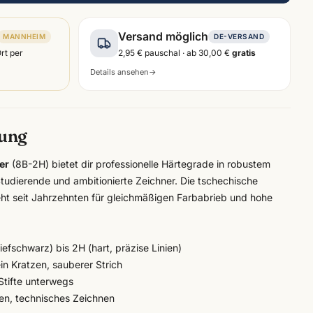
Versand möglich
MANNHEIM
DE-VERSAND
Ort per
2,95 €
pauschal · ab
30,00 €
gratis
Details ansehen
→
bung
er
(8B-2H) bietet dir professionelle Härtegrade in robustem
, Studierende und ambitionierte Zeichner. Die tschechische
ht seit Jahrzehnten für gleichmäßigen Farbabrieb und hohe
efschwarz) bis 2H (hart, präzise Linien)
n Kratzen, sauberer Strich
 Stifte unterwegs
eren, technisches Zeichnen