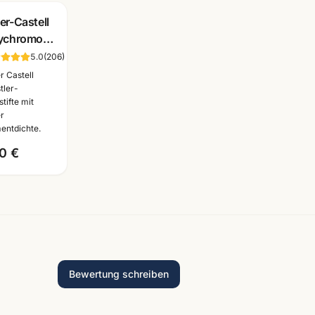
er-Castell
ychromos
stlerfarbstifte
5.0
(
206
)
nzelstift
r Castell
 Farben ·
tler-
tifte mit
nnheim
r
entdichte.
0 €
Bewertung schreiben