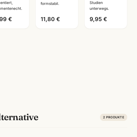
entiert,
Studien
formstabil.
umentenecht
Künstlerbedarf
Mannheim
mentenecht.
unterwegs.
Mannheim
,99 €
11,80 €
9,95 €
ternative
2
PRODUKTE