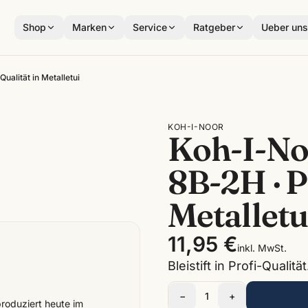
Shop
Marken
Service
Ratgeber
Ueber un
Qualität in Metalletui
KOH-I-NOOR
Koh-I-Noo
8B-2H · P
Metalletu
11,95 €
inkl. MwSt.
Bleistift in Profi-Qualität
−
1
+
roduziert heute im