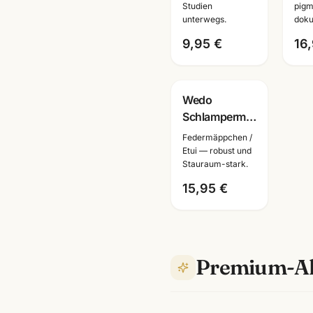
Studien
pigm
Zeichenbuch
dok
unterwegs.
doku
für Künstler
9,95 €
16
Wedo
Schlampermäppchen
Cord · robust
Federmäppchen /
& geräumig ·
Etui — robust und
Stauraum-stark.
Federmäppchen
für Schule
15,95 €
Premium-Al