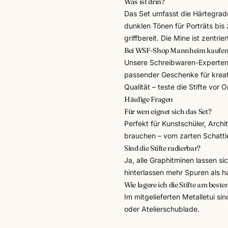
Was ist drin?
Das Set umfasst die Härtegra
dunklen Tönen für Porträts bis 
griffbereit. Die Mine ist zentr
Bei WSF-Shop Mannheim kaufe
Unsere Schreibwaren-Experte
passender
Geschenke
für krea
Qualität – teste die Stifte vor
Häufige Fragen
Für wen eignet sich das Set?
Perfekt für Kunstschüler, Arch
brauchen – vom zarten Schattie
Sind die Stifte radierbar?
Ja, alle Graphitminen lassen s
hinterlassen mehr Spuren als h
Wie lagere ich die Stifte am beste
Im mitgelieferten Metalletui si
oder Atelierschublade.