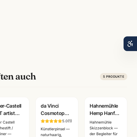
ten auch
5
PRODUKTE
er-Castell
da Vinci
Hahnemühle
T artist
Cosmotop
Hemp Hanf
 6er Set
Mix B
Skizzenblock ·
5.0
(
1
)
r Castell
Hahnemühle
warz ·
Aquarellpinsel
A3/A4/A5 ·
estift /
Skizzenblock —
Künstlerpinsel —
liner —
der Begleiter für
chestifte
· Serie 5530 ·
Kuenstlerpapier
naturhaarig,