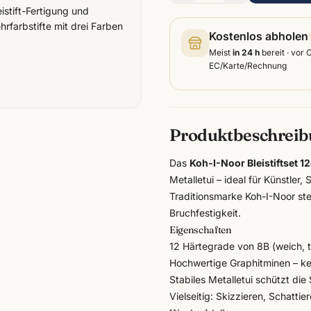
stift-Fertigung und
hrfarbstifte mit drei Farben
Kostenlos abholen
Meist
in 24 h
bereit · vor 
EC/Karte/Rechnung
Produktbeschrei
Das
Koh-I-Noor Bleistiftset 12
Metalletui – ideal für Künstler
Traditionsmarke
Koh-I-Noor
ste
Bruchfestigkeit.
Eigenschaften
12 Härtegrade von 8B (weich, ti
Hochwertige Graphitminen – kei
Stabiles Metalletui schützt die
Vielseitig: Skizzieren, Schatti