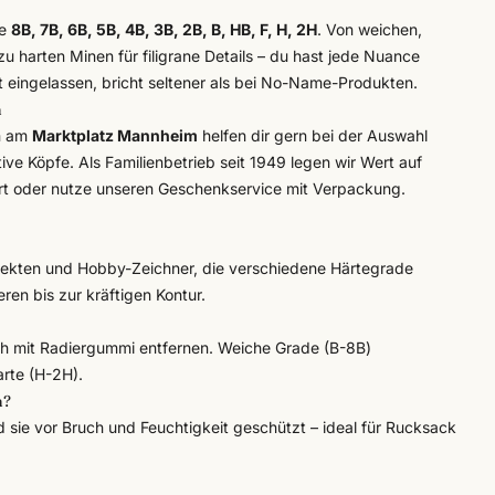
de
8B, 7B, 6B, 5B, 4B, 3B, 2B, B, HB, F, H, 2H
. Von weichen,
zu harten Minen für filigrane Details – du hast jede Nuance
iert eingelassen, bricht seltener als bei No-Name-Produkten.
n
n am
Marktplatz Mannheim
helfen dir gern bei der Auswahl
tive Köpfe. Als Familienbetrieb seit 1949 legen wir Wert auf
 Ort oder nutze unseren
Geschenkservice
mit Verpackung.
itekten und Hobby-Zeichner, die verschiedene Härtegrade
ren bis zur kräftigen Kontur.
ich mit Radiergummi entfernen. Weiche Grade (B-8B)
arte (H-2H).
n?
nd sie vor Bruch und Feuchtigkeit geschützt – ideal für Rucksack