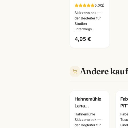
110g · DIN
5.0
(
2
)
A2/A3/A4/A5/A6
Skizzenblock —
wählbar ·
der Begleiter für
Studien
Künstlerbedarf
unterwegs.
Mannheim
4,95 €
Andere kauf
Hahnemühle
Fab
Lana
PIT
Skizzenbuch ·
pen
Hahnemühle
Fabe
A3/A4/A5
sch
Skizzenblock —
Tusch
der Begleiter für
Fine
wählbar ·
Tus