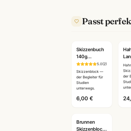
Passt perfek
Skizzenbuch
Ha
140g
Lan
reinweiss ·
Ski
5.0
(
2
)
Hah
A6/A5/A4 ·
96g
Skiz
Skizzenblock —
der 
Zeichenpapier
Kün
der Begleiter für
Stud
Studien
für Studien
Ma
unte
unterwegs.
unterwegs
6,00 €
24
Brunnen
Skizzenblock