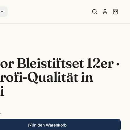
s
r Bleistiftset 12er ·
rofi-Qualität in
i
.
In den Warenkorb