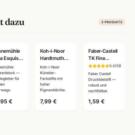
t dazu
5
PRODUKTE
hnemühle
Koh-i-Noor
Faber-Castell
a Esquisse
Hardtmuth
TK Fine
zzenblock
Grafitbloecke ·
Druckbleistift ·
5.0
(
13
)
nemühle
Koh-i-Noor
 · A3/A4 ·
Zeichenkohle
0,35/0,5/0,7/1,0mm
zenblock —
Künstler-
Faber Castell
Begleiter für
Farbstifte mit
stlerbedarf
Sets ·
· mit
Druckbleistift —
ien
hoher
robust und
nnheim
Künstlerbedarf
passenden
rwegs.
Pigmentdichte.
nachfüllbar.
Mannheim
Minen
,95 €
7,99 €
1,59 €