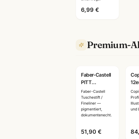
Künstlerbedarf
6,99 €
Mannheim
Premium-Al
Faber-Castell
Cop
PITT
12er
Monochrome
Gra
Faber-Castell
Copi
Set gross ·
Hau
Tuschestift /
Prof
Fineliner —
Illu
Metalletui ·
Mar
pigmentiert,
und 
Zeichenset
Illu
dokumentenecht.
Künstlerbedarf
Ma
51,90 €
84