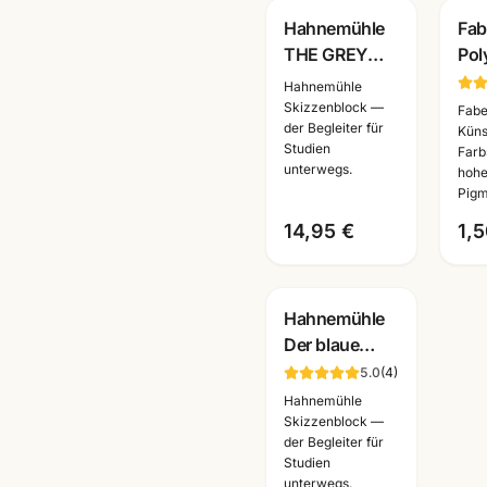
Hahnemühle
Fab
THE GREY
Pol
BOOK
Kün
Hahnemühle
Skizzenbuch
· Ei
Skizzenblock —
Fabe
der Begleiter für
120g · A4/A5
alle
Küns
Studien
Farbs
graues
Ma
unterwegs.
hohe
Zeichenpapier
Pigm
14,95 €
1,5
Hahnemühle
Der blaue
Block
5.0
(
4
)
Skizzenblock
Hahnemühle
190g ·
Skizzenblock —
der Begleiter für
A2/A3/A4/A5
Studien
·
unterwegs.