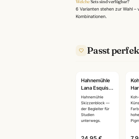
Welche
Sets sind verfügbar?
6 Varianten stehen zur Wahl – v
Kombinationen.
Passt perfek
Hahnemühle
Koh
Lana Esquisse
Har
Skizzenblock
Gra
Hahnemühle
Koh-
96g · A3/A4 ·
Zei
Skizzenblock —
Küns
der Begleiter für
Farbs
Künstlerbedarf
Set
Studien
hohe
Mannheim
Kün
unterwegs.
Pigm
Ma
24,95 €
7,