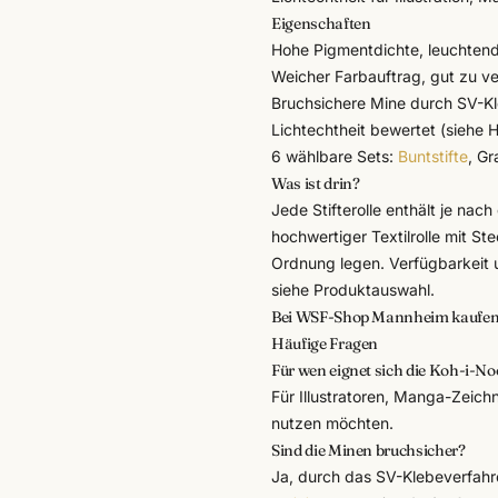
Eigenschaften
Hohe Pigmentdichte, leuchten
Weicher Farbauftrag, gut zu v
Bruchsichere Mine durch SV-K
Lichtechtheit bewertet (siehe H
6 wählbare Sets:
Buntstifte
, Gr
Was ist drin?
Jede Stifterolle enthält je nac
hochwertiger Textilrolle mit Ste
Ordnung legen. Verfügbarkeit u
siehe Produktauswahl.
Bei WSF-Shop Mannheim kaufe
Häufige Fragen
Für wen eignet sich die Koh-i-Noo
Für Illustratoren, Manga-Zeichn
nutzen möchten.
Sind die Minen bruchsicher?
Ja, durch das SV-Klebeverfahr