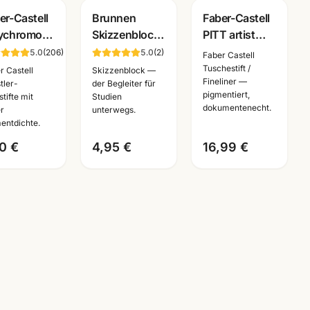
er-Castell
Brunnen
Faber-Castell
ychromos
Skizzenblock
PITT artist
stlerfarbstifte
110g · DIN
pen 6er Set
5.0
(
206
)
5.0
(
2
)
Faber Castell
nzelstift
A2/A3/A4/A5/A6
schwarz ·
Tuschestift /
r Castell
Skizzenblock —
Fineliner —
 Farben ·
wählbar ·
Tuschestifte
tler-
der Begleiter für
pigmentiert,
tifte mit
Studien
nnheim
Künstlerbedarf
dokumentenecht
dokumentenecht.
r
unterwegs.
Mannheim
entdichte.
0 €
4,95 €
16,99 €