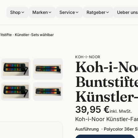
Shop
Marken
Service
Ratgeber
Ueber un
fitstifte · Künstler-Sets wählbar
KOH-I-NOOR
Koh-i-Noo
Buntstifte
Künstler
39,95 €
inkl. MwSt.
Koh-i-Noor Künstler-Far
Ausführung
·
Polycolor 36er St