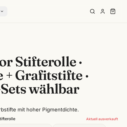
s
r Stifterolle ·
 + Grafitstifte ·
-Sets wählbar
bstifte mit hoher Pigmentdichte.
ifterolle
Aktuell ausverkauft