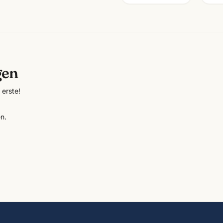
gen
erste!
n.