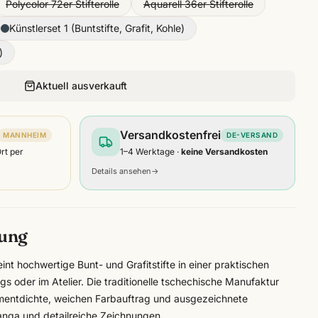
Polycolor 72er Stifterolle
Aquarell 36er Stifterolle
Künstlerset 1 (Buntstifte, Grafit, Kohle)
)
Aktuell ausverkauft
Versandkostenfrei
MANNHEIM
DE-VERSAND
Ort per
1–4 Werktage ·
keine Versandkosten
Details ansehen
→
bung
int hochwertige Bunt- und Grafitstifte in einer praktischen
egs oder im Atelier. Die traditionelle tschechische Manufaktur
igmentdichte, weichen Farbauftrag und ausgezeichnete
 Manga und detailreiche Zeichnungen.