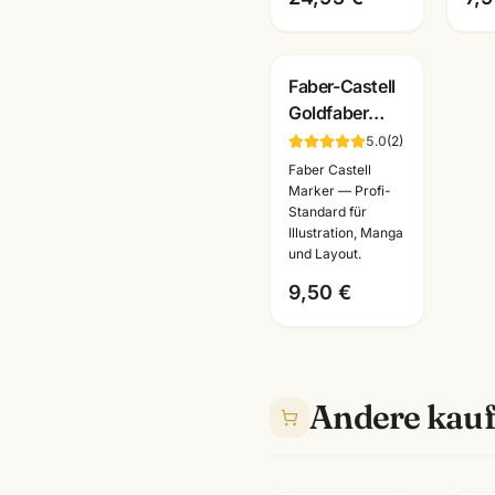
Faber-Castell
Goldfaber
Zeichenset ·
5.0
(
2
)
Kohle + Grafit
Faber Castell
Bleistifte ·
Marker — Profi-
Standard für
Künstlerbedarf
Illustration, Manga
Mannheim
und Layout.
9,50 €
Andere kauf