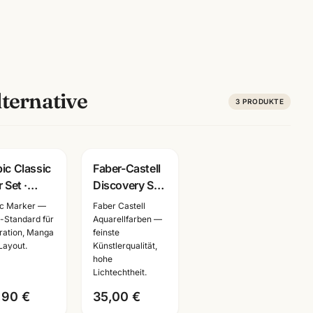
ternative
3
PRODUKTE
ic Classic
Faber-Castell
 Set ·
Discovery Set
utöne oder
· Aquarell oder
c Marker —
Faber Castell
ttöne ·
Trockentechnik
i-Standard für
Aquarellfarben —
stration, Manga
feinste
ker für
wählbar ·
Layout.
Künstlerqualität,
stration &
Künstlerbedarf
hohe
nga
Lichtechtheit.
,90 €
35,00 €