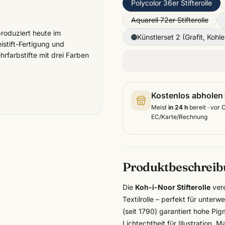
Polycolor 36er Stifterolle
Aquarell 72er Stifterolle
roduziert heute im
Künstlerset 2 (Grafit, Kohle
stift-Fertigung und
hrfarbstifte mit drei Farben
Kostenlos abholen
Meist
in 24 h
bereit · vor 
EC/Karte/Rechnung
Produktbeschrei
Die
Koh-i-Noor Stifterolle
vere
Textilrolle – perfekt für unterw
(seit 1790) garantiert hohe P
Lichtechtheit für Illustration,