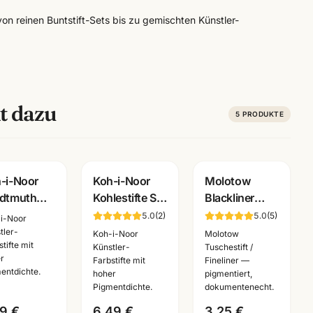
on reinen Buntstift-Sets bis zu gemischten Künstler-
t dazu
5
PRODUKTE
-i-Noor
Koh-i-Noor
Molotow
dtmuth
Kohlestifte Set
Blackliner
fitbloecke ·
3-teilig ·
Fineliner
5.0
(
2
)
5.0
(
5
)
i-Noor
chenkohle
Reiskohle
schwarz ·
tler-
Koh-i-Noor
Molotow
tifte mit
s ·
weiss +
pigmentiert +
Künstler-
Tuschestift /
r
Farbstifte mit
Fineliner —
stlerbedarf
schwarz ·
dokumentenecht
entdichte.
hoher
pigmentiert,
nnheim
Künstlerbedarf
·
Pigmentdichte.
dokumentenecht.
Künstlerbedarf
99 €
6,49 €
3,25 €