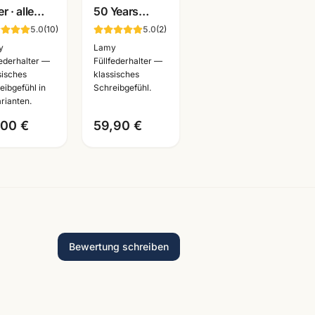
er · alle
50 Years
ben ·
Edition Füller ·
5.0
(
10
)
5.0
(
2
)
ulfüller für
Jubilaeumsmodell
y
Lamy
üler
· ideal für
federhalter —
Füllfederhalter —
sisches
klassisches
nnheim
Schule
eibgefühl in
Schreibgefühl.
arianten.
,00 €
59,90 €
Bewertung schreiben