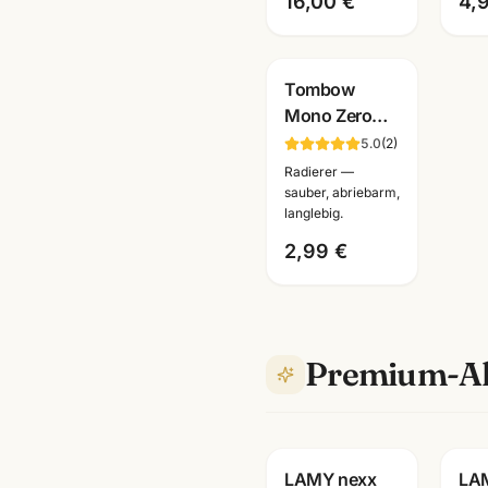
16,00 €
4,
Tombow
Mono Zero
Radierstift
5.0
(
2
)
nachfüllbar ·
Radierer —
Präzisions-
sauber, abriebarm,
langlebig.
Radierer ·
Mannheim
2,99 €
Premium-Al
Gravur
G
LAMY nexx
LAM