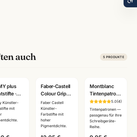
ten auch
5
PRODUKTE
Y plus
Faber-Castell
Montblanc
stifte ·
Colour Grip
Tintenpatronen
 oder 12er
Buntstifte 12er
8er Pack · alle
5.0
(
4
)
 Künstler-
Faber Castell
·
Set ·
Farben ·
tifte mit
Künstler-
Tintenpatronen —
r
Farbstifte mit
hpigmentiert
hochpigmentiert
passend für
passgenau für Ihre
entdichte.
hoher
Schreibgeräte-
· Schule
Montblanc
Pigmentdichte.
Reihe.
stlerbedarf
Mannheim
Füller