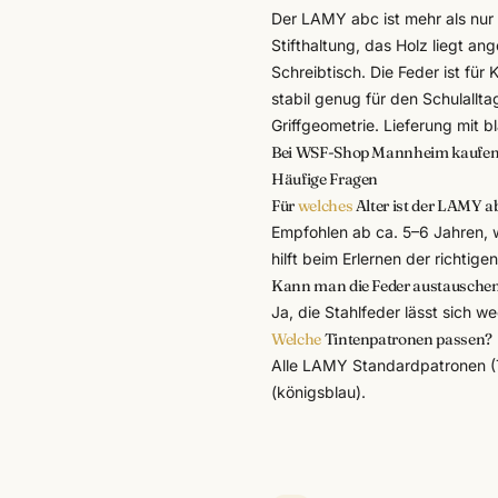
Der LAMY abc ist mehr als nur
Stifthaltung, das Holz liegt a
Schreibtisch. Die Feder ist fü
stabil genug für den Schulallta
Griffgeometrie. Lieferung mit 
Bei WSF-Shop Mannheim kaufe
Häufige Fragen
Für
welches
Alter ist der LAMY a
Empfohlen ab ca. 5–6 Jahren, 
hilft beim Erlernen der richtige
Kann man die Feder austausche
Ja, die Stahlfeder lässt sich w
Welche
Tintenpatronen passen?
Alle LAMY Standardpatronen (T
(königsblau).