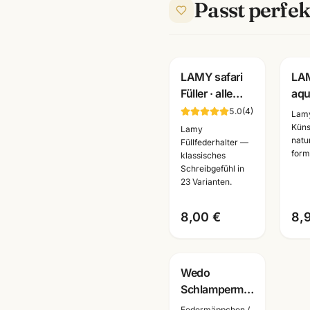
Passt perfek
Gravur
LAMY safari
LA
Füller · alle
aqu
Farben +
Dec
5.0
(
4
)
Lam
Patronen
12e
Küns
Lamy
natu
wählbar ·
Was
Füllfederhalter —
form
klassisches
Schulfüller
Set 
Schreibgefühl in
Mannheim
Kün
23 Varianten.
Ma
8,00 €
8,
Wedo
Schlampermäppchen
Cord · robust
Federmäppchen /