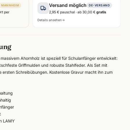
Versand möglich
MANNHEIM
DE-VERSAND
Ort per
2,95 €
pauschal · ab
30,00 €
gratis
Details ansehen
→
bung
massivem Ahornholz ist speziell für Schulanfänger entwickelt:
tschfeste Griffmulden und robuste Stahlfeder. Als Set mit
die ersten Schreibübungen.
Kostenlose Gravur
macht ihn zum
haltung
haltig
anfänger
t
on
LAMY