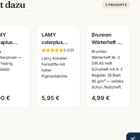
t dazu
5
PRODUKTE
MY
LAMY
Brunnen
aplus
colorplus
Wörterheft Nr.
kfarbkasten
Buntstifte ·
3 · DIN A5 mit
5.0
(
2
)
y
Brunnen
r/24er ·
12/24/36er
A-Z Register ·
tlerpinsel —
Wörterheft Nr. 3
Lamy Künstler-
rhaarig,
DIN A5 Heft
serfarben
Set ·
28 Blatt 90g ·
Farbstifte mit
stabil.
Schulheft mit A-Z
hoher
·
hochpigmentiert
Schulheft
Register 28 Blatt
Pigmentdichte.
stlerbedarf
·
Mannheim
90 g/m² — solides
nnheim
Künstlerbedarf
Schul-/Notizheft.
90 €
5,95 €
4,99 €