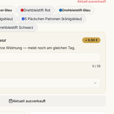
Aktuell ausverkauft
ter Blau
Drehbleistift Rot
Drehbleistift Blau
igsblau)
5 Päckchen Patronen (königsblau)
rehbleistift Schwarz
avur
+ 9,90 €
kurze Widmung — meist noch am gleichen Tag.
0
/ 25
Aktuell ausverkauft