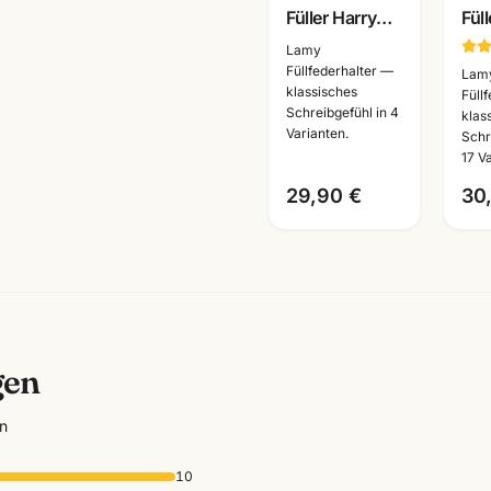
Füller Harry
Füll
Potter Edition
Far
Lamy
· mit
Sch
Füllfederhalter —
Lam
klassisches
Lasergravur ·
Sch
Füll
Schreibgefühl in 4
klas
Schreiblernfueller
Ma
Varianten.
Schr
Mannheim
17 V
29,90 €
30
gen
n
10