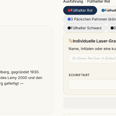
Ausführung
·
Füllhalter Rot
Füllhalter Rot
Füllhal
3 Päckchen Patronen (kön
Füllhalter Schwarz
D
Individuelle Laser-Gr
Name, Initialen oder eine 
elberg, gegründet 1930.
SCHRIFTART
gn des Lamy 2000 und den
rg gefertigt —