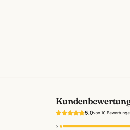
Kundenbewertun
5.0
von
10
Bewertunge
5