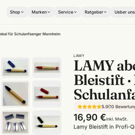
Shop
Marken
Service
Ratgeber
Ueber un
· ideal für Schulanfaenger Mannheim
LAMY
LAMY abc 
Bleistift ·
Schulanf
5.0
(
10
Bewertun
16,90 €
inkl. MwSt.
Lamy Bleistift in Profi-Qu