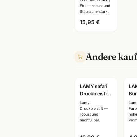
& geräumig ·
Etui — robust und
Stauraum-stark.
Federmäppchen
für Schule
15,95 €
Andere kauf
Gravur
LAMY safari
LAM
Druckbleistift ·
Bunt
alle Farben +
6er
Lamy
Lamy
Sondereditionen
Set 
Druckbleistift —
Farbs
robust und
hohe
· robust
hoc
nachfüllbar.
Pigm
nachfuellbar
·
Kün