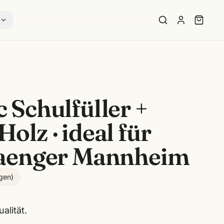
s
Schulfüller +
 Holz · ideal für
aenger Mannheim
gen
)
alität.