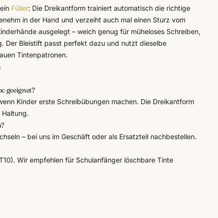
 ein
Füller
: Die Dreikantform trainiert automatisch die richtige
ngenehm in der Hand und verzeiht auch mal einen Sturz vom
r Kinderhände ausgelegt – weich genug für müheloses Schreiben,
g. Der Bleistift passt perfekt dazu und nutzt dieselbe
blauen Tintenpatronen.
n
bc geeignet?
wenn Kinder erste Schreibübungen machen. Die Dreikantform
n Haltung.
n?
echseln – bei uns im Geschäft oder als Ersatzteil nachbestellen.
10). Wir empfehlen für Schulanfänger löschbare Tinte