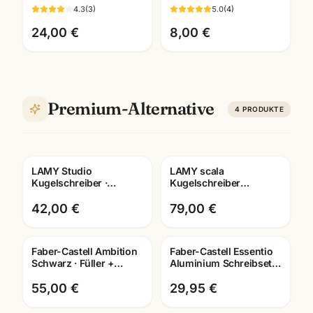
· weiches Schreibgefühl
wählbar · Schulfüller
4.3
(
3
)
5.0
(
4
)
· Mannheim
Mannheim
24,00 €
8,00 €
Premium-Alternative
4
PRODUKTE
LAMY Studio
LAMY scala
Gratis Gravur
Gravur
Kugelschreiber ·
Kugelschreiber
aktuelle Farben ·
mattschwarz · eleganter
zeitloses Design mit
Ballpoint ·
42,00 €
79,00 €
Lasergravur
Schreibgeräte
Mannheim
Faber-Castell Ambition
Faber-Castell Essentio
Schwarz · Füller +
Aluminium Schreibset ·
Tintenroller +
Füller + Roller + Kuli ·
Kugelschreiber · mit
Mannheim
55,00 €
29,95 €
Lasergravur