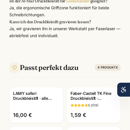
Ist der Al-Star Druckbleistift für
Linkshänder
geeignet?
Ja, die ergonomische Griffzone funktioniert für beide
Schreibrichtungen.
Kann ich den Druckbleistift gravieren lassen?
Ja, wir gravieren ihn in unserer Werkstatt per Faserlaser —
abriebfest und individuell.
Passt perfekt dazu
4
PRODUKTE
LAMY safari
Faber-Castell TK Fine
Gravur
Druckbleistift · alle
Druckbleistift ·
Farben +
0,35/0,5/0,7/1,0mm · mit
5.0
(
13
)
Sondereditionen ·
passenden Minen
robust nachfuellbar
16,00 €
1,59 €