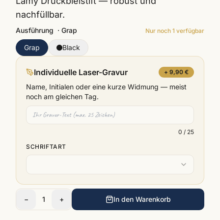
Lamy Druckbleistift — robust und
nachfüllbar.
Ausführung
·
Grap
Nur noch
1
verfügbar
Grap
Black
Individuelle Laser-Gravur
+ 9,90 €
Name, Initialen oder eine kurze Widmung — meist
noch am gleichen Tag.
0
/ 25
SCHRIFTART
−
1
+
In den Warenkorb