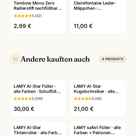
Tombow Mono Zero
Clairefontaine Leder-
Radierstift nachfüllbar ·
Mäppchen ·
Präzisions-Radierer ·
Federtasche versch.
5.0
(
2
)
Mannheim
Farben + Größen ·
Mannheim
2,99 €
11,00 €
Andere kauften auch
4
PRODUKTE
LAMY Al-Star Füller ·
LAMY Al-Star
Gratis Gravur
Gratis Gravur
alle Farben · Schulfüller
Kugelschreiber · alle
für Schüler Mannheim
Farben +
5.0
(
10
)
5.0
(
6
)
Sondereditionen ·
Schreibgeräte
30,00 €
21,00 €
Mannheim
LAMY Al-Star
LAMY safari Füller · alle
Gratis Gravur
Tintenroller · alle Farben
Farben + Patronen