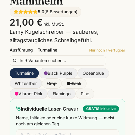
Mannheim
5.0
(
6
Bewertungen
)
21,00 €
inkl. MwSt.
Lamy Kugelschreiber — sauberes,
alltagstaugliches Schreibgefühl.
Ausführung
·
Turmaline
Nur noch
1
verfügbar
Turmaline
Black Purple
Oceanblue
Whitesilber
Grap
Black
Vibrant Pink
Flamingo
Pine
Individuelle Laser-Gravur
GRATIS inklusive
Name, Initialen oder eine kurze Widmung — meist
noch am gleichen Tag.