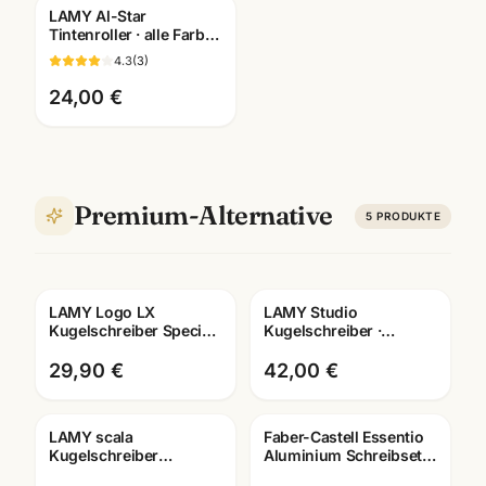
LAMY Al-Star
Gratis Gravur
Tintenroller · alle Farben
· weiches Schreibgefühl
4.3
(
3
)
· Mannheim
24,00 €
Premium-Alternative
5
PRODUKTE
LAMY Logo LX
LAMY Studio
Gravur
Gratis Gravur
Kugelschreiber Special
Kugelschreiber ·
Edition · verschiedene
aktuelle Farben ·
Farben wählbar
zeitloses Design mit
29,90 €
42,00 €
Lasergravur
LAMY scala
Faber-Castell Essentio
Gravur
Kugelschreiber
Aluminium Schreibset ·
mattschwarz · eleganter
Füller + Roller + Kuli ·