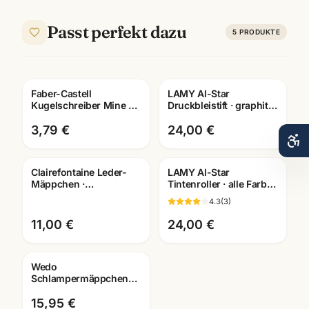
Passt perfekt dazu
5
PRODUKTE
Faber-Castell
LAMY Al-Star
Gravur
Kugelschreiber Mine M
Druckbleistift · graphit
blau · Ersatzmine ·
oder schwarz · robuster
Schreibwaren
Mechanikbleistift
3,79 €
24,00 €
Mannheim
Clairefontaine Leder-
LAMY Al-Star
Gratis Gravur
Mäppchen ·
Tintenroller · alle Farben
Federtasche versch.
· weiches Schreibgefühl
4.3
(
3
)
Farben + Größen ·
· Mannheim
Mannheim
11,00 €
24,00 €
Wedo
Schlampermäppchen
Cord · robust &
geräumig ·
15,95 €