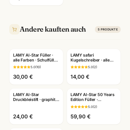
Federmäppchen für
Schule
Andere kauften auch
5
PRODUKTE
LAMY Al-Star Füller ·
LAMY safari
Gratis Gravur
Gravur
alle Farben · Schulfüller
Kugelschreiber · alle
für Schüler Mannheim
Farben +
5.0
(
10
)
5.0
(
2
)
Sondereditionen ·
Schreibwaren
30,00 €
14,00 €
Mannheim
LAMY Al-Star
LAMY Al-Star 50 Years
Gravur
Gravur
Druckbleistift · graphit
Edition Füller ·
oder schwarz · robuster
Jubilaeumsmodell ·
5.0
(
2
)
Mechanikbleistift
ideal für Schule
24,00 €
59,90 €