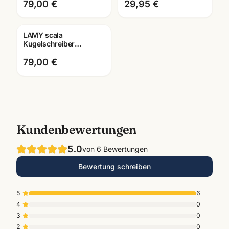
Ballpoint ·
Mannheim
79,00 €
29,95 €
Schreibgeräte
Mannheim
LAMY scala
Gravur
Kugelschreiber
Brushed/Darkblue
Limited ·
79,00 €
Druckmechanik ·
Premium-Qualität
Kundenbewertungen
5.0
von
6
Bewertungen
Bewertung schreiben
5
6
4
0
3
0
2
0