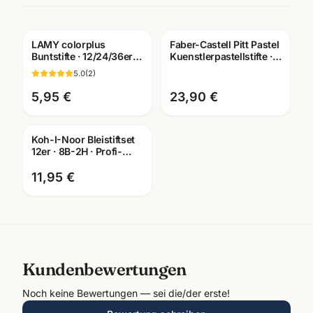
LAMY colorplus
Faber-Castell Pitt Pastel
Buntstifte · 12/24/36er
Kuenstlerpastellstifte ·
Set · hochpigmentiert ·
12er/24er/36er Set ·
5.0
(
2
)
Künstlerbedarf
Mannheim
5,95 €
23,90 €
Koh-I-Noor Bleistiftset
12er · 8B-2H · Profi-
Qualität in Metalletui
11,95 €
Kundenbewertungen
Noch keine Bewertungen — sei die/der erste!