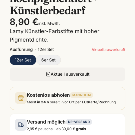
Künstlerbedarf
8,90 €
inkl. MwSt.
Lamy Künstler-Farbstifte mit hoher
Pigmentdichte.
Ausführung
·
12er Set
Aktuell ausverkauft
12er Set
6er Set
Aktuell ausverkauft
Kostenlos abholen
MANNHEIM
Meist
in 24 h
bereit · vor Ort per EC/Karte/Rechnung
Versand möglich
DE-VERSAND
2,95 €
pauschal · ab
30,00 €
gratis