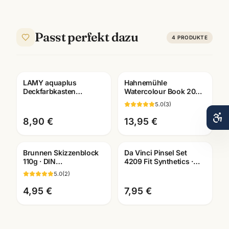
Passt perfekt dazu
4
PRODUKTE
LAMY aquaplus
Hahnemühle
Deckfarbkasten
Watercolour Book 200g
12er/24er ·
· 60 Seiten · A4/A5/A6 ·
5.0
(
3
)
Wasserfarben Set ·
Aquarellbuch
Künstlerbedarf
Mannheim
8,90 €
13,95 €
Mannheim
Brunnen Skizzenblock
Da Vinci Pinsel Set
110g · DIN
4209 Fit Synthetics ·
A2/A3/A4/A5/A6
Schule & Kindergarten ·
5.0
(
2
)
wählbar ·
Mannheim
Künstlerbedarf
4,95 €
7,95 €
Mannheim