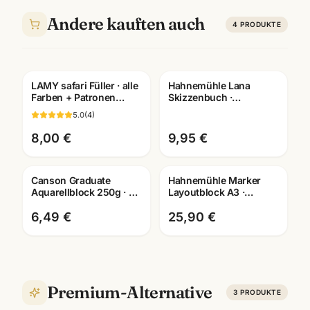
Andere kauften auch
4
PRODUKTE
LAMY safari Füller · alle
Hahnemühle Lana
Gravur
Farben + Patronen
Skizzenbuch ·
wählbar · Schulfüller
A3/A4/A5 wählbar ·
5.0
(
4
)
Mannheim
Zeichenbuch für
Künstler
8,00 €
9,95 €
Canson Graduate
Hahnemühle Marker
Aquarellblock 250g · 20
Layoutblock A3 ·
Blatt · A3/A4/A5 ·
10625060 · Copic-
Künstlerbedarf
geeignet ·
6,49 €
25,90 €
Mannheim
Künstlerbedarf
Mannheim
Premium-Alternative
3
PRODUKTE