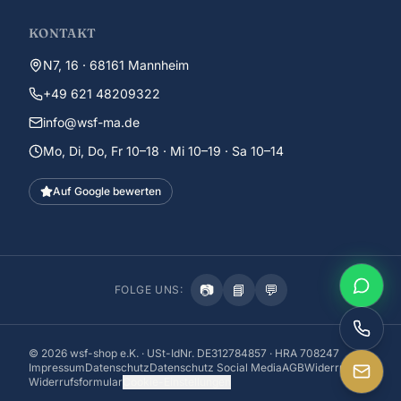
KONTAKT
N7, 16 · 68161 Mannheim
+49 621 48209322
info@wsf-ma.de
Mo, Di, Do, Fr 10–18 · Mi 10–19 · Sa 10–14
Auf Google bewerten
📷
📘
💬
FOLGE UNS:
©
2026
wsf-shop e.K. · USt-IdNr. DE312784857 · HRA 708247
Impressum
Datenschutz
Datenschutz Social Media
AGB
Widerruf
Widerrufsformular
Cookie-Einstellungen