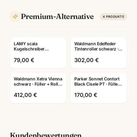
Premium-Alternative
4
PRODUKTE
LAMY scala
Waldmann Edelfeder
Gravur
Gravur
Kugelschreiber
Tintenroller schwarz ·
Brushed/Darkblue
925 Sterling Silber ·
Limited ·
0149 · mit Lasergravur
79,00 €
302,00 €
Druckmechanik ·
Premium-Qualität
Waldmann Xetra Vienna
Parker Sonnet Contort
Gravur
Gravur
schwarz · Füller + Roller
Black Cisele PT · Füller +
+ Kuli · Schreibset
Kugelschreiber · Special
Mannheim
Edition
412,00 €
170,00 €
Kundenbewertungen