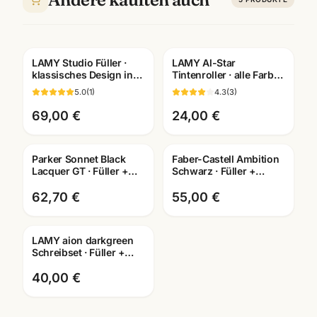
LAMY Studio Füller ·
LAMY Al-Star
Gratis Gravur
Gratis Gravur
klassisches Design in
Tintenroller · alle Farben
10 Farben · mit
· weiches Schreibgefühl
5.0
(
1
)
4.3
(
3
)
Lasergravur
· Mannheim
69,00 €
24,00 €
Parker Sonnet Black
Faber-Castell Ambition
Gravur
Lacquer GT · Füller +
Schwarz · Füller +
Kugelschreiber + Roller
Tintenroller +
· Schreibset
Kugelschreiber · mit
62,70 €
55,00 €
Lasergravur
LAMY aion darkgreen
Gravur
Schreibset · Füller +
Roller + Kuli · mit
Lasergravur Mannheim
40,00 €