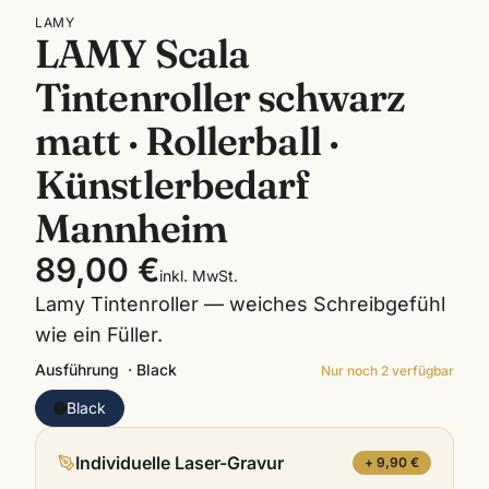
LAMY
LAMY Scala
Tintenroller schwarz
matt · Rollerball ·
Künstlerbedarf
Mannheim
89,00 €
inkl. MwSt.
Lamy Tintenroller — weiches Schreibgefühl
wie ein Füller.
Ausführung
·
Black
Nur noch
2
verfügbar
Black
Individuelle Laser-Gravur
+ 9,90 €