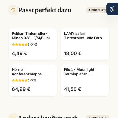
Passt perfekt dazu
4
PRODUKTE
Pelikan Tintenroller-
LAMY safari
Gravur
Gravur
Minen 338 · F/M/B · blau
Tintenroller · alle Farben
+ schwarz · Refill für
· Rollerball mit Füller-
5.0
(
10
)
Rollerball
Schreibgefuehl
4,49 €
18,00 €
Hörner
Filofax Moonlight
Konferenzmappe
Terminplaner ·
Echtleder ·
Pocket/Personal
5.0
(
2
)
verschiedene
Organizer · waehlbare
Ausfuehrungen ·
Groesse
64,99 €
41,50 €
Bueroausstattung
Mannheim
Andere kauften auch
5
PRODUKTE