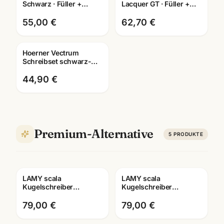
Schwarz · Füller +
Lacquer GT · Füller +
Tintenroller +
Kugelschreiber + Roller
Kugelschreiber · mit
· Schreibset
55,00 €
62,70 €
Lasergravur
Hoerner Vectrum
Gravur
Schreibset schwarz-
gold ·
Füller/Tintenroller/Kugelschreiber
44,90 €
wählbar
Premium-Alternative
5
PRODUKTE
LAMY scala
LAMY scala
Gravur
Gravur
Kugelschreiber
Kugelschreiber
mattschwarz · eleganter
Brushed/Darkblue
Ballpoint ·
Limited ·
79,00 €
79,00 €
Schreibgeräte
Druckmechanik ·
Mannheim
Premium-Qualität