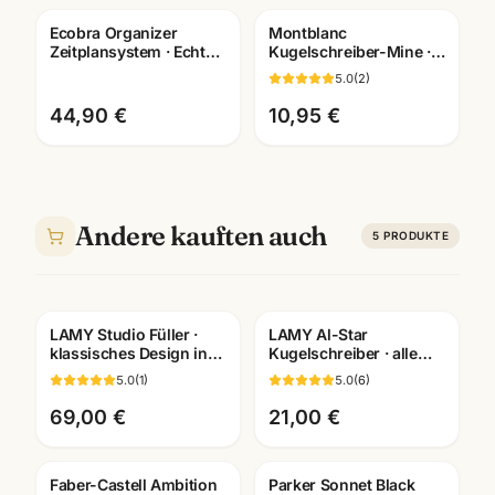
Ecobra Organizer
Montblanc
Gravur
Zeitplansystem · Echtes
Kugelschreiber-Mine ·
Leder · Brunnen Einlage
F/M/B ·
5.0
(
2
)
2026
blau/schwarz/rot/gruen
· Original-Ersatzmine
44,90 €
10,95 €
Andere kauften auch
5
PRODUKTE
LAMY Studio Füller ·
LAMY Al-Star
Gratis Gravur
Gratis Gravur
klassisches Design in
Kugelschreiber · alle
10 Farben · mit
Farben +
5.0
(
1
)
5.0
(
6
)
Lasergravur
Sondereditionen ·
Schreibgeräte
69,00 €
21,00 €
Mannheim
Faber-Castell Ambition
Parker Sonnet Black
Gravur