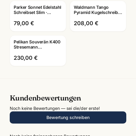
Parker Sonnet Edelstahl
Waldmann Tango
Gravur
Gravur
Schreibset Slim ·
Pyramid Kugelschreiber
Tintenroller +
ruthenium · 925
Kugelschreiber · G.C.
Sterling Silber · 4688
79,00 €
208,00 €
Pelikan Souverän K400
Gravur
Stresemann
Kugelschreiber ·
schwarz-silber · mit
230,00 €
Lasergravur
Kundenbewertungen
Noch keine Bewertungen — sei die/der erste!
Bewertung schreiben