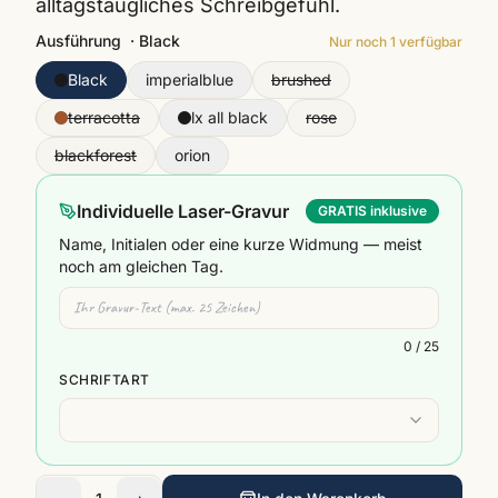
alltagstaugliches Schreibgefühl.
Ausführung
·
Black
Nur noch
1
verfügbar
Black
imperialblue
brushed
terracotta
lx all black
rose
blackforest
orion
Individuelle Laser-Gravur
GRATIS inklusive
Name, Initialen oder eine kurze Widmung — meist
noch am gleichen Tag.
0
/ 25
SCHRIFTART