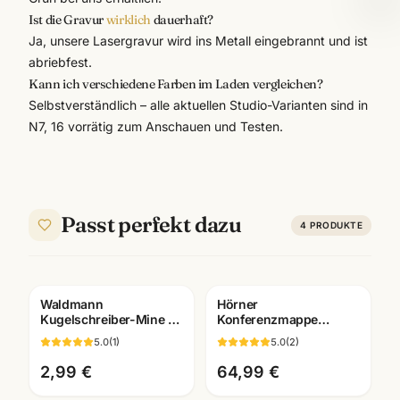
Ist die Gravur
wirklich
dauerhaft?
Ja, unsere Lasergravur wird ins Metall eingebrannt und ist
abriebfest.
Kann ich verschiedene Farben im Laden vergleichen?
Selbstverständlich – alle aktuellen Studio-Varianten sind in
N7, 16 vorrätig zum Anschauen und Testen.
Passt perfekt dazu
4
PRODUKTE
Waldmann
Hörner
Gravur
Kugelschreiber-Mine M
Konferenzmappe
· blau/schwarz ·
Echtleder ·
5.0
(
1
)
5.0
(
2
)
Medium-Strichbreite
verschiedene
Ausfuehrungen ·
2,99 €
64,99 €
Bueroausstattung
Mannheim