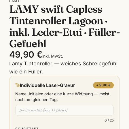
LAMY
LAMY swift Capless
Tintenroller Lagoon ·
inkl. Leder-Etui · Füller-
Gefuehl
49,90 €
inkl. MwSt.
Lamy Tintenroller — weiches Schreibgefühl
wie ein Füller.
Individuelle Laser-Gravur
+ 9,90 €
Name, Initialen oder eine kurze Widmung — meist
noch am gleichen Tag.
0
/ 25
SCHRIFTART