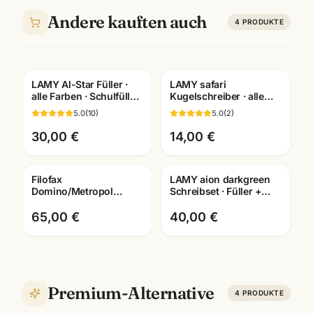
Andere kauften auch
4
PRODUKTE
LAMY Al-Star Füller ·
LAMY safari
Gratis Gravur
Gravur
alle Farben · Schulfüller
Kugelschreiber · alle
für Schüler Mannheim
Farben +
5.0
(
10
)
5.0
(
2
)
Sondereditionen ·
Schreibwaren
30,00 €
14,00 €
Mannheim
Filofax
LAMY aion darkgreen
Gravur
Domino/Metropol
Schreibset · Füller +
Organizer A5 schwarz ·
Roller + Kuli · mit
Terminplaner ·
Lasergravur Mannheim
65,00 €
40,00 €
Mannheim
Premium-Alternative
4
PRODUKTE