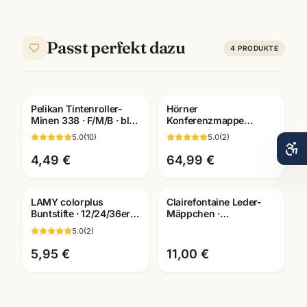
Passt perfekt dazu
4
PRODUKTE
Pelikan Tintenroller-
Hörner
Gravur
Minen 338 · F/M/B · blau
Konferenzmappe
+ schwarz · Refill für
Echtleder ·
5.0
(
10
)
5.0
(
2
)
Rollerball
verschiedene
Ausfuehrungen ·
4,49 €
64,99 €
Bueroausstattung
Mannheim
LAMY colorplus
Clairefontaine Leder-
Buntstifte · 12/24/36er
Mäppchen ·
Set · hochpigmentiert ·
Federtasche versch.
5.0
(
2
)
Künstlerbedarf
Farben + Größen ·
Mannheim
5,95 €
11,00 €