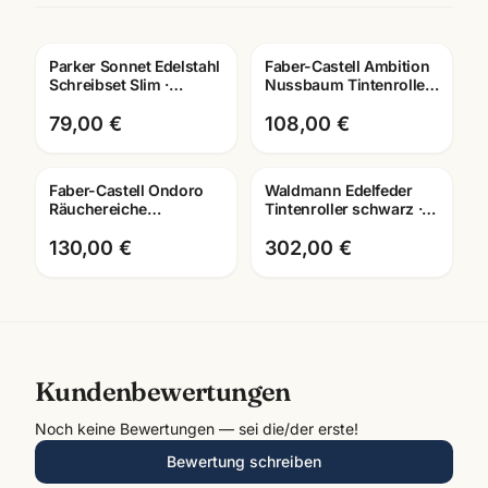
Parker Sonnet Edelstahl
Faber-Castell Ambition
Gravur
Schreibset Slim ·
Nussbaum Tintenroller ·
Tintenroller +
Edler Rollerball mit
Kugelschreiber · G.C.
Lasergravur
79,00 €
108,00 €
Faber-Castell Ondoro
Waldmann Edelfeder
Gravur
Räuchereiche
Tintenroller schwarz ·
Schreibset · Füller +
925 Sterling Silber ·
Roller + Kuli · mit
0149 · mit Lasergravur
130,00 €
302,00 €
Lasergravur
Kundenbewertungen
Noch keine Bewertungen — sei die/der erste!
Bewertung schreiben