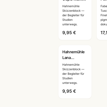
Block A4 ·
Man
Hahnemühle
Fabe
Manga Layout
6-tl
Skizzenblock —
Tusch
der Begleiter für
Fine
Papier ·
Tus
Studien
pigm
10628580 ·
dok
unterwegs.
doku
Mannheim
9,95 €
17,
Hahnemühle
Lana
Skizzenbuch ·
Hahnemühle
A3/A4/A5
Skizzenblock —
der Begleiter für
wählbar ·
Studien
Zeichenbuch
unterwegs.
für Künstler
9,95 €