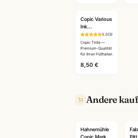
Copic Various
Ink
Nachfueller ·
5.0
(
3
)
alle Farben
Copic Tinte —
BV000-B99 ·
Premium-Qualität
für Ihren Füllhalter.
Künstlerbedarf
Mannheim
8,50 €
Andere kauf
Hahnemühle
Fab
Copic Marker
Pitt