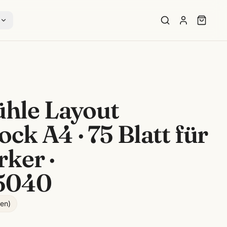
s
hle Layout
ck A4 · 75 Blatt für
ker ·
5040
gen
)