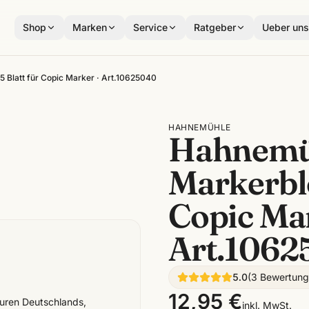
Shop
Marken
Service
Ratgeber
Ueber un
 Blatt für Copic Marker · Art.10625040
HAHNEMÜHLE
Hahnemü
Markerblo
Copic Mar
Art.1062
5.0
(
3
Bewertun
12,95 €
turen Deutschlands,
inkl. MwSt.