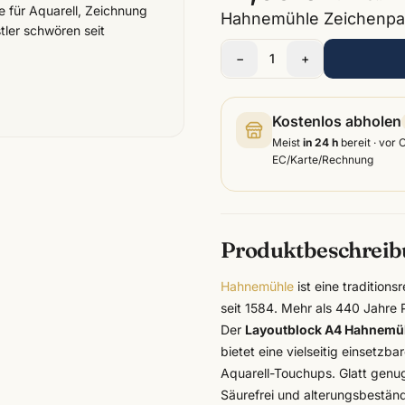
e für Aquarell, Zeichnung
Hahnemühle Zeichenpapi
tler schwören seit
−
1
+
Kostenlos abholen
Meist
in 24 h
bereit · vor 
EC/Karte/Rechnung
Produktbeschrei
Hahnemühle
ist eine tradition
seit 1584. Mehr als 440 Jahre 
Der
Layoutblock A4 Hahnemü
bietet eine vielseitig einsetzba
Aquarell-Touchups. Glatt genug 
Säurefrei und alterungsbestän