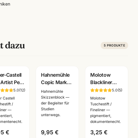
niken
t dazu
5
PRODUKTE
er-Castell
Hahnemühle
Molotow
 Artist Pen
Copic Marker
Blackliner
shpen ·
Block A4 ·
Fineliner
5.0
(
12
)
5.0
(
5
)
Hahnemühle
mentiert
Manga Layout
schwarz ·
Skizzenblock —
r Castell
Molotow
der Begleiter für
umentenecht
Papier ·
pigmentiert +
estift /
Tuschestift /
Studien
liner —
Fineliner —
le Farben
10628580 ·
dokumentenecht
unterwegs.
entiert,
pigmentiert,
Mannheim
·
mentenecht.
dokumentenecht.
Künstlerbedarf
95 €
9,95 €
3,25 €