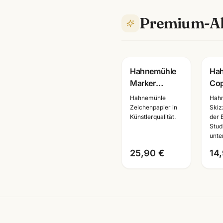
Premium-Al
Hahnemühle
Ha
Marker
Cop
Layoutblock
Ski
Hahnemühle
Hah
A3 ·
Man
Zeichenpapier in
Skiz
Künstlerqualität.
der 
10625060 ·
Papi
Stud
Copic-
A4/
unte
geeignet ·
Ma
25,90 €
14
Künstlerbedarf
Mannheim