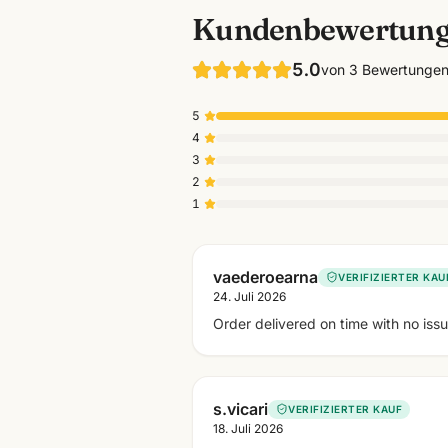
Kundenbewertun
5.0
von
3
Bewertunge
5
4
3
2
1
vaederoearna
VERIFIZIERTER KAU
24. Juli 2026
Order delivered on time with no iss
s.vicari
VERIFIZIERTER KAUF
18. Juli 2026