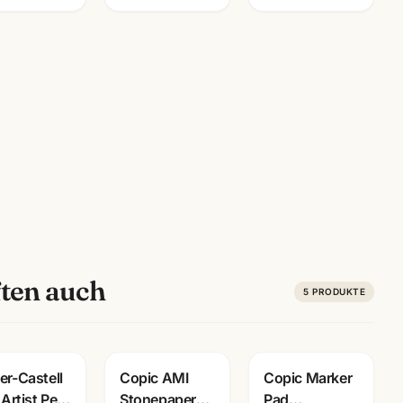
ten auch
5
PRODUKTE
er-Castell
Copic AMI
Copic Marker
 Artist Pen
Stonepaper
Pad