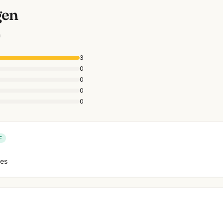
gen
n
3
0
0
0
0
F
ues