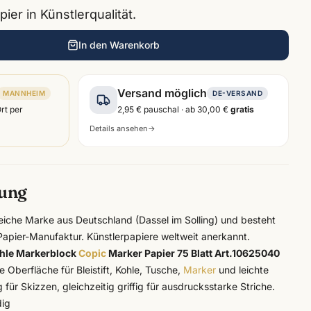
er in Künstlerqualität.
In den Warenkorb
Versand möglich
MANNHEIM
DE-VERSAND
Ort per
2,95 €
pauschal · ab
30,00 €
gratis
Details ansehen
→
bung
sreiche Marke aus Deutschland (Dassel im Solling) und besteht
Papier-Manufaktur. Künstlerpapiere weltweit anerkannt.
hle Markerblock
Copic
Marker Papier 75 Blatt Art.10625040
re Oberfläche für Bleistift, Kohle, Tusche,
Marker
und leichte
für Skizzen, gleichzeitig griffig für ausdrucksstarke Striche.
dig