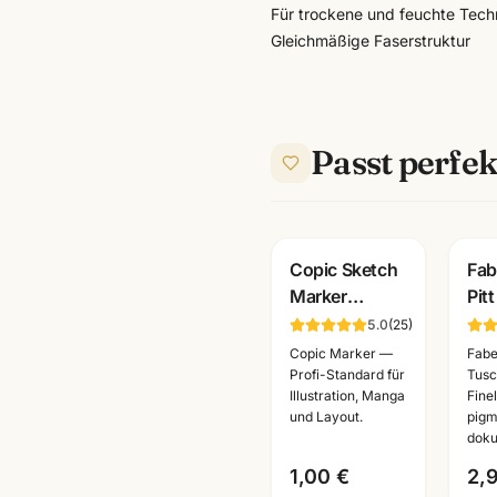
Für trockene und feuchte Tech
Gleichmäßige Faserstruktur
Passt perfek
Copic Sketch
Fab
Marker
Pitt
Einzelstifte ·
Bru
5.0
(
25
)
alle Farben
pig
Copic Marker —
Fabe
BV000-B99 ·
dok
Profi-Standard für
Tusch
Illustration, Manga
Fine
Künstlerbedarf
· al
und Layout.
pigm
Mannheim
doku
1,00 €
2,