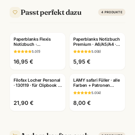
Passt perfekt dazu
4
PRODUKTE
Paperblanks Flexis
Paperblanks Notizbuch
Notizbuch ·
Premium · A6/A5/A4 ·
Mini/Midi/Ultra ·
Schulbedarf Mannheim
5.0
(
1
)
5.0
(
8
)
Premium-Einband ·
Mannheim
16,95 €
5,95 €
Filofax Locher Personal
LAMY safari Füller · alle
· 130119 · für Clipbook +
Farben + Patronen
Terminplaner ·
wählbar · Schulfüller
5.0
(
4
)
Bürobedarf Mannheim
Mannheim
21,90 €
8,00 €