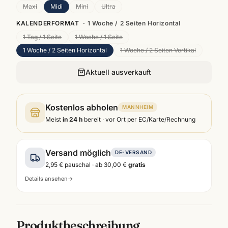
Maxi
Midi
Mini
Ultra
KALENDERFORMAT
·
1 Woche / 2 Seiten Horizontal
1 Tag / 1 Seite
1 Woche / 1 Seite
1 Woche / 2 Seiten Horizontal
1 Woche / 2 Seiten Vertikal
Aktuell ausverkauft
Kostenlos abholen
MANNHEIM
Meist
in 24 h
bereit · vor Ort per EC/Karte/Rechnung
Versand möglich
DE-VERSAND
2,95 €
pauschal · ab
30,00 €
gratis
Details ansehen
→
Produktbeschreibung