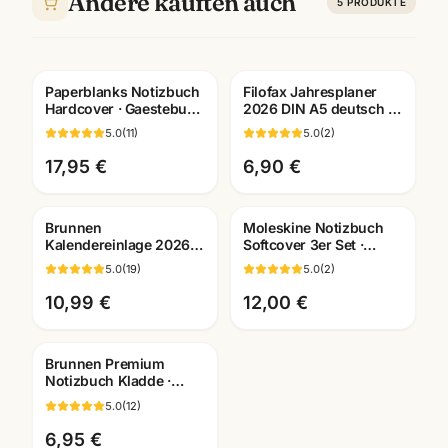
Andere kauften auch
5
PRODUKTE
Paperblanks Notizbuch
Filofax Jahresplaner
Hardcover · Gaestebuch
2026 DIN A5 deutsch ·
+ Skizzenbuch ·
Kalendereinlage · Art.
5.0
(
11
)
5.0
(
2
)
Bueroausstattung
26-68554
Mannheim
17,95 €
6,90 €
Brunnen
Moleskine Notizbuch
Kalendereinlage 2026 ·
Softcover 3er Set ·
1 Woche/2 Seiten oder 1
Pocket/Large/XL ·
5.0
(
19
)
5.0
(
2
)
Tag/1 Seite ·
Premium Qualität
Bueroorganisation
10,99 €
12,00 €
Brunnen Premium
Notizbuch Kladde ·
braun/schwarz ·
5.0
(
12
)
A6/A5/A4 wählbar ·
Bürobedarf
6,95 €