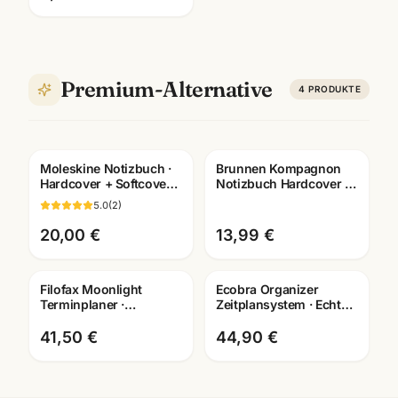
Premium-Alternative
4
PRODUKTE
Moleskine Notizbuch ·
Brunnen Kompagnon
Hardcover + Softcover ·
Notizbuch Hardcover ·
Pocket/Large/XL ·
A6/A5/A4 ·
5.0
(
2
)
Premium-Qualität
schwarz/weiss · Büro
Mannheim
20,00 €
13,99 €
Filofax Moonlight
Ecobra Organizer
Terminplaner ·
Zeitplansystem · Echtes
Pocket/Personal
Leder · Brunnen Einlage
Organizer · waehlbare
2026
41,50 €
44,90 €
Groesse