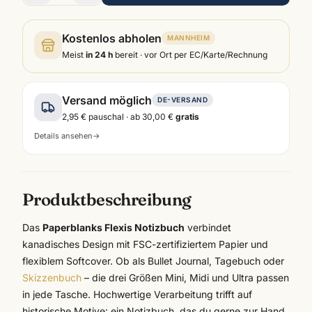
Kostenlos abholen
MANNHEIM
Meist
in 24 h
bereit · vor Ort per EC/Karte/Rechnung
Versand möglich
DE-VERSAND
2,95 €
pauschal · ab
30,00 €
gratis
Details ansehen
→
Produktbeschreibung
Das
Paperblanks Flexis Notizbuch
verbindet
kanadisches Design mit FSC-zertifiziertem Papier und
flexiblem Softcover. Ob als Bullet Journal, Tagebuch oder
Skizzenbuch
– die drei Größen Mini, Midi und Ultra passen
in jede Tasche. Hochwertige Verarbeitung trifft auf
historische Motive: ein Notizbuch, das du gerne zur Hand