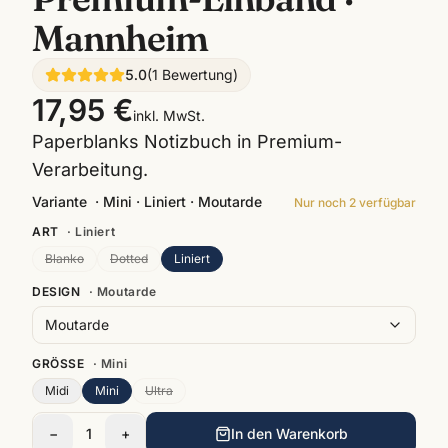
Mannheim
5.0
(
1
Bewertung
)
17,95 €
inkl. MwSt.
Paperblanks Notizbuch in Premium-
Verarbeitung.
Variante
·
Mini · Liniert · Moutarde
Nur noch
2
verfügbar
ART
·
Liniert
Blanko
Dotted
Liniert
DESIGN
·
Moutarde
Moutarde
GRÖSSE
·
Mini
Midi
Mini
Ultra
−
1
+
In den Warenkorb