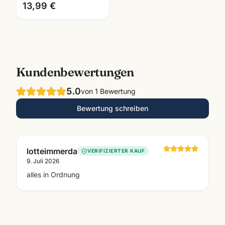
schwarz/weiss · Büro
13,99 €
Mannheim
Kundenbewertungen
5.0
von
1
Bewertung
Bewertung schreiben
lotteimmerda
VERIFIZIERTER KAUF
9. Juli 2026
alles in Ordnung