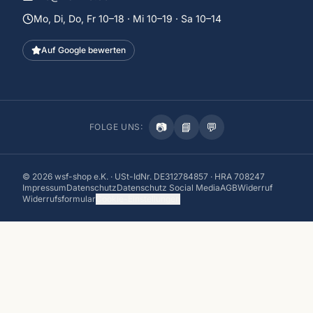
Mo, Di, Do, Fr 10–18 · Mi 10–19 · Sa 10–14
Auf Google bewerten
📷
📘
💬
FOLGE UNS:
©
2026
wsf-shop e.K. · USt-IdNr. DE312784857 · HRA 708247
Impressum
Datenschutz
Datenschutz Social Media
AGB
Widerruf
Widerrufsformular
Cookie-Einstellungen