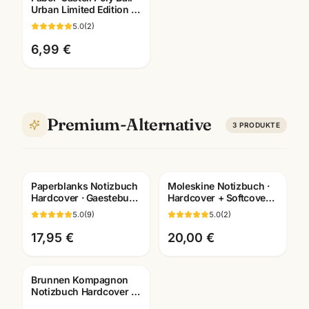
Urban Limited Edition ·
Kugelschreiber XB blau
5.0
(
2
)
6,99 €
Premium-Alternative
3
PRODUKTE
Paperblanks Notizbuch
Moleskine Notizbuch ·
Hardcover · Gaestebuch
Hardcover + Softcover ·
+ Skizzenbuch ·
Pocket/Large/XL ·
5.0
(
9
)
5.0
(
2
)
Bueroausstattung
Premium-Qualität
Mannheim
17,95 €
20,00 €
Brunnen Kompagnon
Notizbuch Hardcover ·
A6/A5/A4 ·