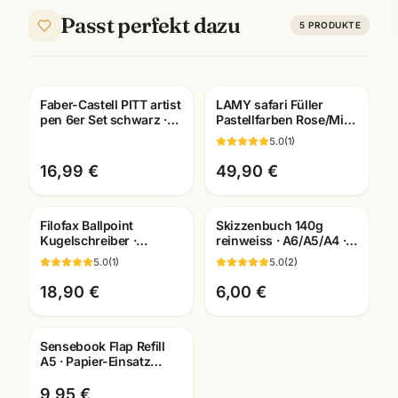
Passt perfekt dazu
5
PRODUKTE
Faber-Castell PITT artist
LAMY safari Füller
pen 6er Set schwarz ·
Pastellfarben Rose/Mint
Tuschestifte
· Sonderedition 2019 ·
5.0
(
1
)
dokumentenecht
Sammlerstueck
16,99 €
49,90 €
Filofax Ballpoint
Skizzenbuch 140g
Kugelschreiber ·
reinweiss · A6/A5/A4 ·
verschiedene Motive ·
Zeichenpapier für
5.0
(
1
)
5.0
(
2
)
Schreibgeräte
Studien unterwegs
Mannheim
18,90 €
6,00 €
Sensebook Flap Refill
A5 · Papier-Einsatz
kariert/liniert/blanko ·
Bueronotizen
9,95 €