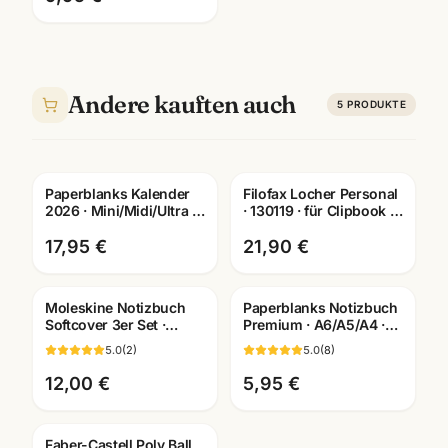
Andere kauften auch
5
PRODUKTE
Paperblanks Kalender
Filofax Locher Personal
2026 · Mini/Midi/Ultra ·
· 130119 · für Clipbook +
Hardcover + Softcover ·
Terminplaner ·
Jahresplaner
Bürobedarf Mannheim
17,95 €
21,90 €
Moleskine Notizbuch
Paperblanks Notizbuch
Softcover 3er Set ·
Premium · A6/A5/A4 ·
Pocket/Large/XL ·
Schulbedarf Mannheim
5.0
(
2
)
5.0
(
8
)
Premium Qualität
12,00 €
5,95 €
Faber-Castell Poly Ball