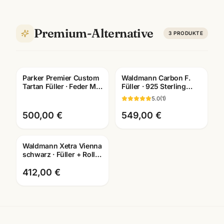
Premium-Alternative
3
PRODUKTE
Parker Premier Custom
Waldmann Carbon F.
Tartan Füller · Feder M ·
Füller · 925 Sterling
Lacquer · Schreibgeräte
Silber · Feder M/B
5.0
(
1
)
Mannheim
wählbar · 9496/9497
500,00 €
549,00 €
Waldmann Xetra Vienna
Gravur
schwarz · Füller + Roller
+ Kuli · Schreibset
Mannheim
412,00 €