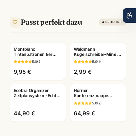
Passt perfekt dazu
4
PRODUKTE
Montblanc
Waldmann
Gravur
Tintenpatronen 8er
Kugelschreiber-Mine M
Pack · alle Farben ·
· blau/schwarz ·
5.0
(
4
)
5.0
(
1
)
passend für Montblanc
Medium-Strichbreite
Füller
9,95 €
2,99 €
Ecobra Organizer
Hörner
Zeitplansystem · Echtes
Konferenzmappe
Leder · Brunnen Einlage
Echtleder ·
5.0
(
2
)
2026
verschiedene
Ausfuehrungen ·
44,90 €
64,99 €
Bueroausstattung
Mannheim