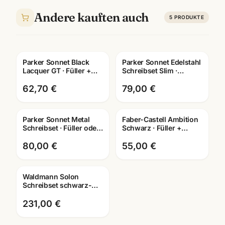
Andere kauften auch
5
PRODUKTE
Parker Sonnet Black
Parker Sonnet Edelstahl
Gravur
Gravur
Lacquer GT · Füller +
Schreibset Slim ·
Kugelschreiber + Roller
Tintenroller +
· Schreibset
Kugelschreiber · G.C.
62,70 €
79,00 €
Parker Sonnet Metal
Faber-Castell Ambition
Gravur
Schreibset · Füller oder
Schwarz · Füller +
Kugelschreiber · mit
Tintenroller +
Lasergravur
Kugelschreiber · mit
80,00 €
55,00 €
Lasergravur
Waldmann Solon
Gravur
Schreibset schwarz-
silber · Füller +
Kugelschreiber ·
231,00 €
0422/0419