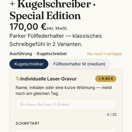
+ Kugelschreiber ·
Special Edition
170,00 €
inkl. MwSt.
Parker Füllfederhalter — klassisches
Schreibgefühl in 2 Varianten.
Ausführung
·
Kugelschreiber
Nur noch
1
verfügbar
Kugelschreiber
Füllfederhalter M (medium)
Individuelle Laser-Gravur
+ 9,90 €
Name, Initialen oder eine kurze Widmung — meist
noch am gleichen Tag.
0
/ 25
SCHRIFTART