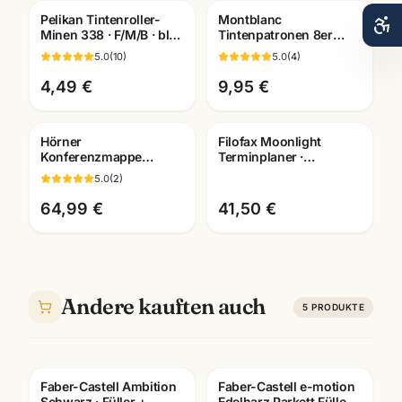
Pelikan Tintenroller-
Montblanc
Gravur
Minen 338 · F/M/B · blau
Tintenpatronen 8er
+ schwarz · Refill für
Pack · alle Farben ·
5.0
(
10
)
5.0
(
4
)
Rollerball
passend für Montblanc
Füller
4,49 €
9,95 €
Hörner
Filofax Moonlight
Konferenzmappe
Terminplaner ·
Echtleder ·
Pocket/Personal
5.0
(
2
)
verschiedene
Organizer · waehlbare
Ausfuehrungen ·
Groesse
64,99 €
41,50 €
Bueroausstattung
Mannheim
Andere kauften auch
5
PRODUKTE
Faber-Castell Ambition
Faber-Castell e-motion
Schwarz · Füller +
Edelharz Parkett Füller ·