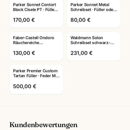
Parker Sonnet Contort
Parker Sonnet Metal
Gravur
Gravur
Black Cisele PT · Füller +
Schreibset · Füller oder
Kugelschreiber · Special
Kugelschreiber · mit
Edition
Lasergravur
170,00 €
80,00 €
Faber-Castell Ondoro
Waldmann Solon
Gravur
Räuchereiche
Schreibset schwarz-
Schreibset · Füller +
silber · Füller +
Roller + Kuli · mit
Kugelschreiber ·
130,00 €
231,00 €
Lasergravur
0422/0419
Parker Premier Custom
Tartan Füller · Feder M ·
Lacquer · Schreibgeräte
Mannheim
500,00 €
Kundenbewertungen