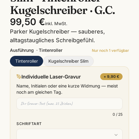
Kugelschreiber · G.C.
99,50 €
inkl. MwSt.
Parker Kugelschreiber — sauberes,
alltagstaugliches Schreibgefühl.
Ausführung
·
Tintenroller
Nur noch
1
verfügbar
Tintenroller
Kugelschreiber Slim
Individuelle Laser-Gravur
+ 9,90 €
Name, Initialen oder eine kurze Widmung — meist
noch am gleichen Tag.
0
/ 25
SCHRIFTART