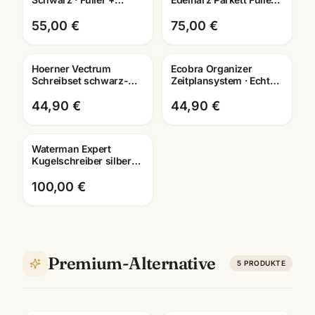
Tintenroller +
Tintenroller/Kugelschreiber/Dre
Kugelschreiber · mit
55,00 €
75,00 €
Lasergravur
Hoerner Vectrum
Ecobra Organizer
Gravur
Schreibset schwarz-
Zeitplansystem · Echtes
gold ·
Leder · Brunnen Einlage
Füller/Tintenroller/Kugelschreiber
2026
44,90 €
44,90 €
wählbar
Waterman Expert
Gravur
Kugelschreiber silber
metallic ·
Sammlerstueck ·
100,00 €
Premium-Schreibgerät
Premium-Alternative
5
PRODUKTE