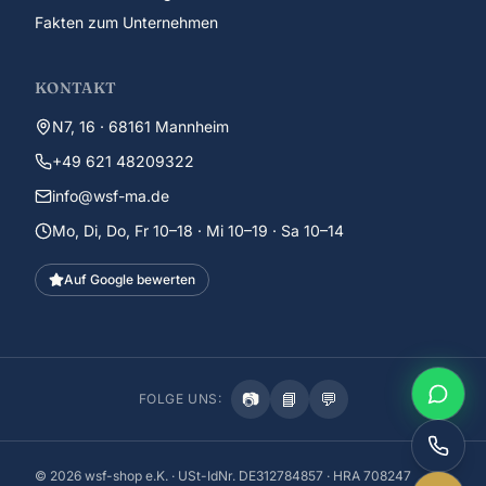
Fakten zum Unternehmen
KONTAKT
N7, 16 · 68161 Mannheim
+49 621 48209322
info@wsf-ma.de
Mo, Di, Do, Fr 10–18 · Mi 10–19 · Sa 10–14
Auf Google bewerten
📷
📘
💬
FOLGE UNS:
©
2026
wsf-shop e.K. · USt-IdNr. DE312784857 · HRA 708247