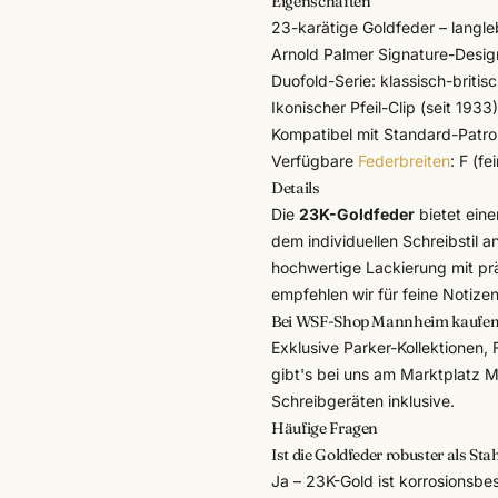
Eigenschaften
23-karätige Goldfeder – langle
Arnold Palmer Signature-Design 
Duofold-Serie: klassisch-britisc
Ikonischer Pfeil-Clip (seit 1933)
Kompatibel mit Standard-Patr
Verfügbare
Federbreiten
: F (fe
Details
Die
23K-Goldfeder
bietet ein
dem individuellen Schreibstil a
hochwertige Lackierung mit pr
empfehlen wir für feine Notize
Bei WSF-Shop Mannheim kaufe
Exklusive Parker-Kollektionen,
gibt's bei uns am Marktplatz M
Schreibgeräten
inklusive.
Häufige Fragen
Ist die Goldfeder robuster als Sta
Ja – 23K-Gold ist korrosionsbes