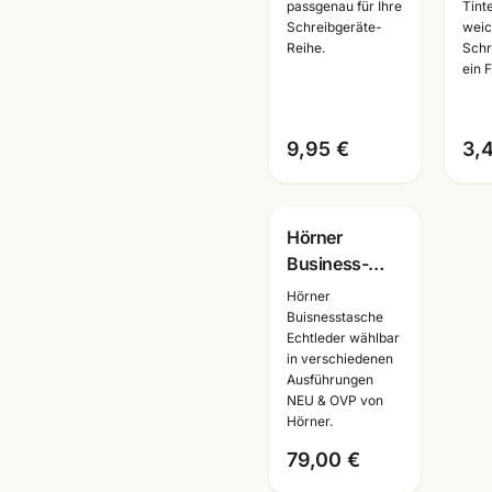
passend für
· Ro
passgenau für Ihre
Tint
Schreibgeräte-
weic
Montblanc
Refi
Reihe.
Schr
Füller
Ma
ein F
9,95 €
3,
Hörner
Business-
Aktentasche
Hörner
Echtleder ·
Buisnesstasche
Echtleder wählbar
verschiedene
in verschiedenen
Ausfuehrungen
Ausführungen
· Mannheim
NEU & OVP von
Hörner.
79,00 €