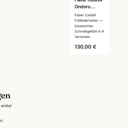
Ondoro
Räuchereiche
Faber Castell
Schreibset ·
Füllfederhalter —
klassisches
Füller + Roller
Schreibgefühl in 4
+ Kuli · mit
Varianten.
Lasergravur
130,00 €
gen
erste!
n.