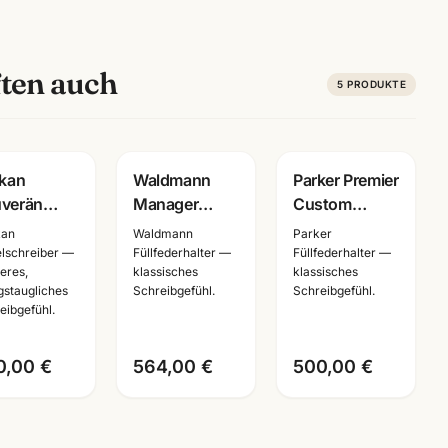
ten auch
5
PRODUKTE
ravur
ikan
Waldmann
Parker Premier
verän
Manager
Custom
00
Kolbenfueller
Tartan Füller ·
kan
Waldmann
Parker
esemann
925 Sterling
Feder M ·
lschreiber —
Füllfederhalter —
Füllfederhalter —
eres,
klassisches
klassisches
elschreiber
Silber · 5799 ·
Lacquer ·
agstaugliches
Schreibgefühl.
Schreibgefühl.
chwarz-
mit
Schreibgeräte
eibgefühl.
er · mit
Lasergravur
Mannheim
ergravur
0,00 €
564,00 €
500,00 €