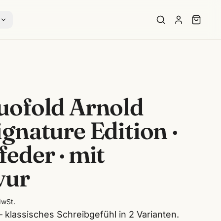
s
uofold Arnold
gnature Edition ·
eder · mit
vur
MwSt.
— klassisches Schreibgefühl in 2 Varianten.