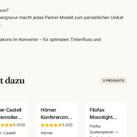
ssen?
asergravur macht jedes Parker-Modell zum persönlichen Unikat
.
akons im Konverter – für optimalen Tintenfluss und
t dazu
5
PRODUKTE
er-Castell
Hörner
Filofax
tenroller
Konferenzmappe
Moonlight
ne
Echtleder ·
Terminplaner ·
5.0
(
12
)
5.0
(
2
)
Filofax
u/schwarz
verschiedene
Pocket/Personal
Systemplaner —
r-Castell
Hörner