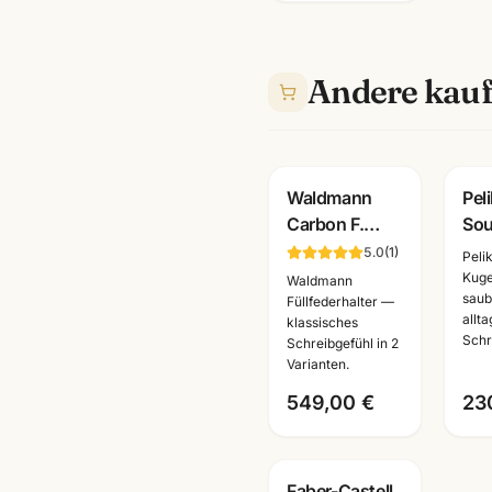
Andere kauf
G
Waldmann
Pel
Carbon F.
Sou
Füller · 925
K4
5.0
(
1
)
Peli
Sterling Silber
Str
Kuge
Waldmann
saub
· Feder M/B
Kug
Füllfederhalter —
allt
klassisches
wählbar ·
· s
Schr
Schreibgefühl in 2
9496/9497
silb
Varianten.
Las
549,00 €
23
Faber-Castell