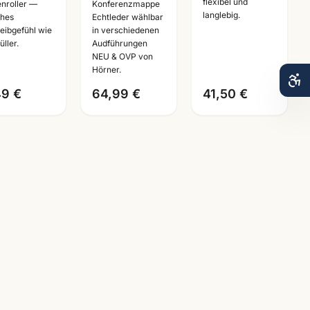
flexibel und
llerball
Ausfuehrungen
Organizer ·
enroller —
Konferenzmappe
langlebig.
hes
Echtleder wählbar
ll · WSF
·
waehlbare
eibgefühl wie
in verschiedenen
nnheim
Bueroausstattung
Groesse
üller.
Audführungen
Mannheim
NEU & OVP von
Hörner.
49 €
64,99 €
41,50 €