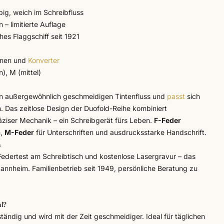
big, weich im Schreibfluss
– limitierte Auflage
hes Flaggschiff seit 1921
onen und
Konverter
in), M (mittel)
en außergewöhnlich geschmeidigen Tintenfluss und
passt
sich
n. Das zeitlose Design der Duofold-Reihe kombiniert
äziser Mechanik – ein Schreibgerät fürs Leben.
F-Feder
n,
M-Feder
für Unterschriften und ausdrucksstarke Handschrift.
n
 Federtest am Schreibtisch und kostenlose
Lasergravur
– das
annheim. Familienbetrieb seit 1949, persönliche Beratung zu
hl?
tändig und wird mit der Zeit geschmeidiger. Ideal für täglichen