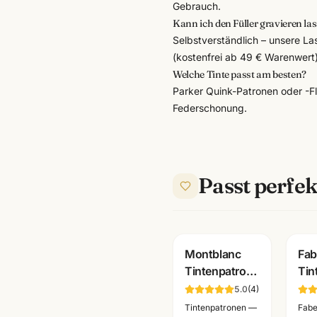
Gebrauch.
Kann ich den Füller gravieren la
Selbstverständlich – unsere L
(kostenfrei ab 49 € Warenwert)
Welche Tinte passt am besten?
Parker Quink-Patronen oder -Fl
Federschonung.
Passt perfek
Montblanc
Fab
Tintenpatronen
Tin
8er Pack · alle
Mi
5.0
(
4
)
Farben ·
bla
Tintenpatronen —
Fabe