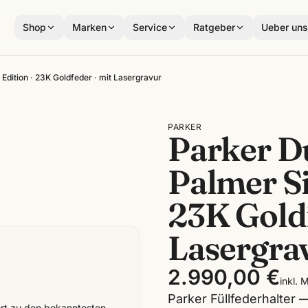
Shop
Marken
Service
Ratgeber
Ueber un
Edition · 23K Goldfeder · mit Lasergravur
PARKER
Parker D
Palmer Si
23K Goldf
Lasergra
2.990,00 €
inkl. 
Parker Füllfederhalter 
rt zu den bekanntesten