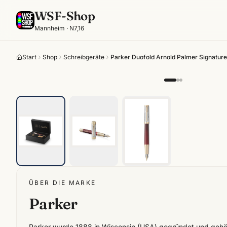
WSF-Shop
Mannheim · N7,16
Start
Shop
Schreibgeräte
Parker Duofold Arnold Palmer Signature 
ÜBER DIE MARKE
Parker
Parker wurde 1888 in Wisconsin (USA) gegründet und gehö