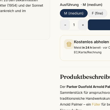
Ausführung
·
M (medium)
otter (1954) und der Sonnet
rankreich und im
M (medium)
F (fine)
−
1
+
Kostenlos abholen
Meist
in 24 h
bereit · vor 
EC/Karte/Rechnung
Produktbeschrei
Der
Parker Duofold Arnold Pa
Sammlerstück für anspruchsvolle
traditionsreiche Handwerksku
Arnold Palmer – ein
Füller
für b