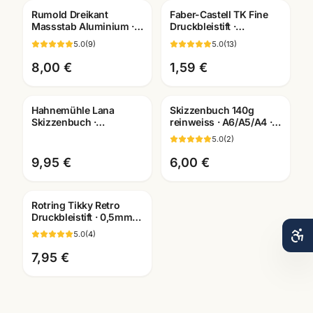
Rumold Dreikant
Faber-Castell TK Fine
Massstab Aluminium ·
Druckbleistift ·
Lineal in mehreren
0,35/0,5/0,7/1,0mm · mit
5.0
(
9
)
5.0
(
13
)
Groessen · Technisches
passenden Minen
Zeichnen
8,00 €
1,59 €
Hahnemühle Lana
Skizzenbuch 140g
Skizzenbuch ·
reinweiss · A6/A5/A4 ·
A3/A4/A5 wählbar ·
Zeichenpapier für
5.0
(
2
)
Zeichenbuch für
Studien unterwegs
Künstler
9,95 €
6,00 €
Rotring Tikky Retro
Druckbleistift · 0,5mm +
0,7mm · nachfuellbar ·
5.0
(
4
)
Mannheim
7,95 €