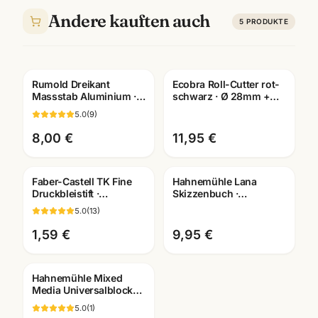
Andere kauften auch
5
PRODUKTE
Rumold Dreikant
Ecobra Roll-Cutter rot-
Massstab Aluminium ·
schwarz · Ø 28mm +
Lineal in mehreren
45mm · fuer Rechts-
5.0
(
9
)
Groessen · Technisches
und Linkshaender
Zeichnen
8,00 €
11,95 €
Faber-Castell TK Fine
Hahnemühle Lana
Druckbleistift ·
Skizzenbuch ·
0,35/0,5/0,7/1,0mm · mit
A3/A4/A5 wählbar ·
5.0
(
13
)
passenden Minen
Zeichenbuch für
Künstler
1,59 €
9,95 €
Hahnemühle Mixed
Media Universalblock
A3/A4 · Aquarell Acryl
5.0
(
1
)
Gouache · Mannheim