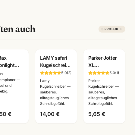
ten auch
5
PRODUKTE
Gravur
Gravur
ofax
LAMY safari
Parker Jotter
nlight
Kugelschreiber
XL
minplaner ·
· alle Farben +
Kugelschreiber
5.0
(
2
)
5.0
(
1
)
fax
ket/Personal
Sondereditionen
·
emplaner —
Lamy
Parker
ibel und
anizer ·
·
silber/gold/rosegold
Kugelschreiber —
Kugelschreiber —
ebig.
sauberes,
sauberes,
hlbare
Schreibwaren
·
alltagstaugliches
alltagstaugliches
esse
Mannheim
Schreibgeräte
Schreibgefühl.
Schreibgefühl.
Mannheim
,50 €
14,00 €
5,65 €