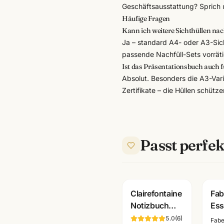
Geschäftsausstattung
? Sprich 
Häufige Fragen
Kann ich weitere Sichthüllen na
Ja – standard A4- oder A3-Sic
passende Nachfüll-Sets vorräti
Ist das Präsentationsbuch auch 
Absolut. Besonders die A3-Vari
Zertifikate – die Hüllen schüt
Passt perfek
Clairefontaine
Fab
Notizbuch
Ess
braun/schwarz
Alu
5.0
(
6
)
Fabe