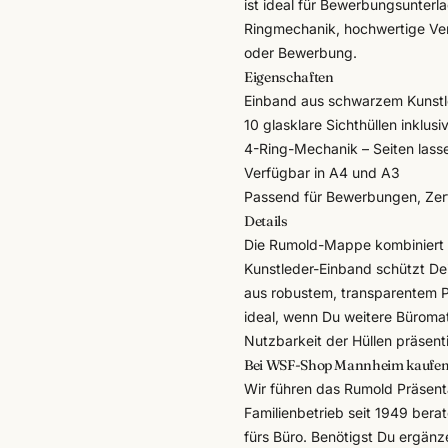
ist ideal für Bewerbungsunterl
Ringmechanik, hochwertige Vera
oder Bewerbung.
Eigenschaften
Einband aus schwarzem Kunstl
10 glasklare Sichthüllen inklus
4-Ring-Mechanik – Seiten lass
Verfügbar in A4 und A3
Passend für Bewerbungen, Zert
Details
Die Rumold-Mappe kombiniert kl
Kunstleder-Einband schützt De
aus robustem, transparentem PP
ideal, wenn Du weitere
Büromat
Nutzbarkeit der Hüllen präsent
Bei WSF-Shop Mannheim kaufe
Wir führen das Rumold Präsen
Familienbetrieb seit 1949 bera
fürs Büro. Benötigst Du ergänz