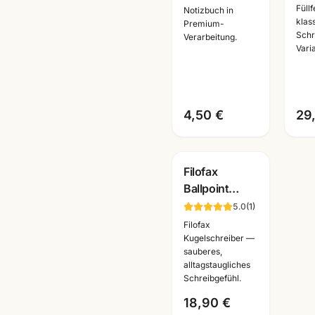
· A6/A5 ·
Sch
Füll
Notizbuch in
klas
Premium
Füll
Premium-
Schr
Verarbeitung.
Bürobedarf
+ Ku
Vari
Mannheim
Ma
4,50 €
29
Filofax
Ballpoint
Kugelschreiber
5.0
(
1
)
·
Filofax
verschiedene
Kugelschreiber —
sauberes,
Motive ·
alltagstaugliches
Schreibgeräte
Schreibgefühl.
Mannheim
18,90 €