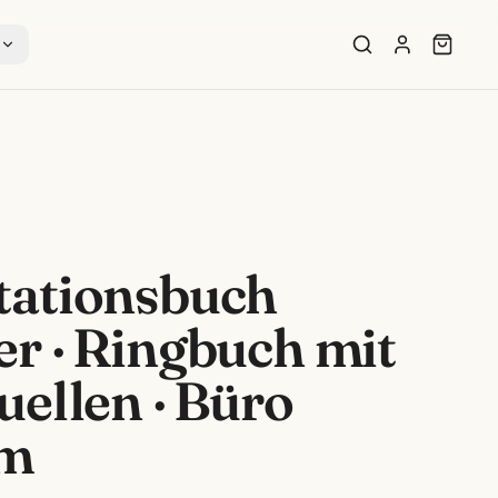
s
tationsbuch
r · Ringbuch mit
uellen · Büro
im