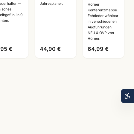
reibset ·
· Echtes Leder
verschiedene
federhalter —
Jahresplaner.
Hörner
sisches
er + Roller
· Brunnen
Ausfuehrungen
Konferenzmappe
eibgefühl in 9
Echtleder wählbar
li ·
Einlage 2026
·
anten.
in verschiedenen
nnheim
Bueroausstattung
Audführungen
Mannheim
NEU & OVP von
Hörner.
,95 €
44,90 €
64,99 €