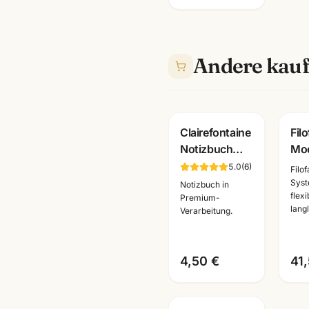
Andere kauf
Clairefontaine
Fil
Notizbuch
Moo
braun/schwarz
Ter
5.0
(
6
)
Filo
· A6/A5 ·
Poc
Syst
Notizbuch in
flex
Premium
Org
Premium-
langl
Verarbeitung.
Bürobedarf
wae
Mannheim
Gro
4,50 €
41