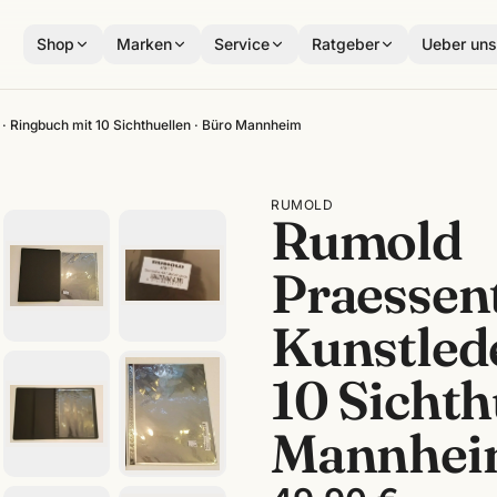
Shop
Marken
Service
Ratgeber
Ueber un
· Ringbuch mit 10 Sichthuellen · Büro Mannheim
RUMOLD
Rumold
Praessen
Kunstlede
10 Sichth
Mannhe