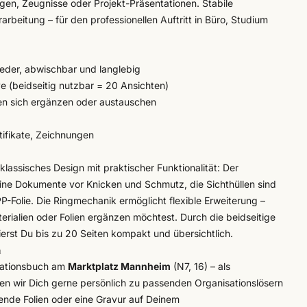
agen, Zeugnisse oder Projekt-Präsentationen. Stabile
rbeitung – für den professionellen Auftritt in Büro, Studium
eder, abwischbar und langlebig
ive (beidseitig nutzbar = 20 Ansichten)
en sich ergänzen oder austauschen
ifikate, Zeichnungen
assisches Design mit praktischer Funktionalität: Der
ine Dokumente vor Knicken und Schmutz, die Sichthüllen sind
-Folie. Die Ringmechanik ermöglicht flexible Erweiterung –
erialien
oder Folien ergänzen möchtest. Durch die beidseitige
ierst Du bis zu 20 Seiten kompakt und übersichtlich.
n
tationsbuch am
Marktplatz Mannheim
(N7, 16) – als
ten wir Dich gerne persönlich zu passenden Organisationslösern
ende Folien oder eine
Gravur auf Deinem