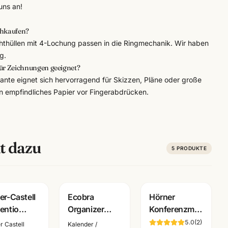
uns an!
chkaufen?
hthüllen mit 4-Lochung passen in die Ringmechanik. Wir haben
g.
für Zeichnungen geeignet?
ante eignet sich hervorragend für Skizzen, Pläne oder große
zen empfindliches Papier vor Fingerabdrücken.
t dazu
5
PRODUKTE
er-Castell
Ecobra
Hörner
entio
Organizer
Konferenzmappe
minium
Zeitplansystem
Echtleder ·
5.0
(
2
)
r Castell
Kalender /