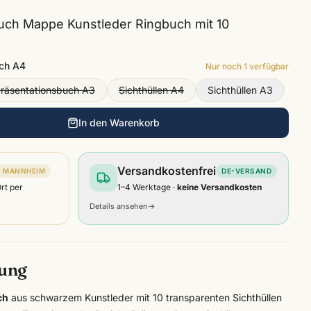
uch Mappe Kunstleder Ringbuch mit 10
ch A4
Nur noch
1
verfügbar
räsentationsbuch A3
Sichthüllen A4
Sichthüllen A3
In den Warenkorb
Versandkostenfrei
MANNHEIM
DE-VERSAND
Ort per
1–4 Werktage ·
keine Versandkosten
Details ansehen
→
bung
ch
aus schwarzem Kunstleder mit 10 transparenten Sichthüllen