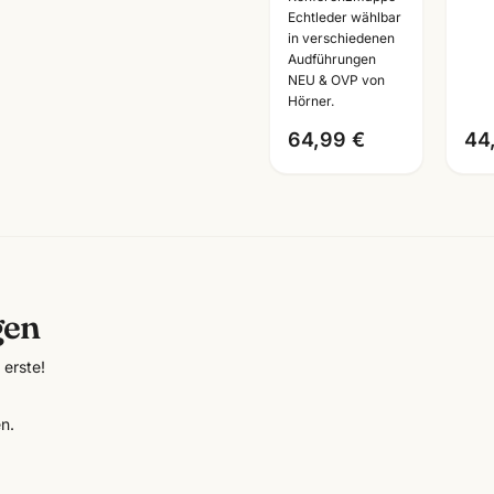
Echtleder wählbar
·
Ein
in verschiedenen
Bueroausstattung
Audführungen
Mannheim
NEU & OVP von
Hörner.
64,99 €
44
gen
erste!
n.