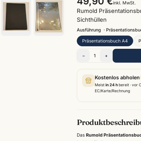
49,90 €
inkl. MwSt.
Rumold Präsentationsb
Sichthüllen
Ausführung
·
Präsentationsbu
Präsentationsbuch A4
P
−
1
+
Kostenlos abholen
Meist
in 24 h
bereit · vor 
EC/Karte/Rechnung
Produktbeschrei
Das
Rumold Präsentationsbu