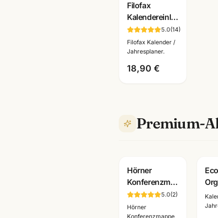
Filofax
Kalendereinlage
A5 2027 · 1
5.0
(
14
)
Woche/2
Filofax Kalender /
Seiten
Jahresplaner.
deutsch · Art.
18,90 €
27-68540
Premium-Al
Hörner
Eco
Konferenzmappe
Org
Echtleder ·
Zei
5.0
(
2
)
Kale
verschiedene
· E
Jahr
Hörner
Ausfuehrungen
· B
Konferenzmappe