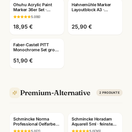
Ohuhu Acrylic Paint
Hahnemühle Marker
Marker 36er Set ·
Layoutblock A3 ·
Acrylstifte für
10625060 · Copic-
5.0
(
6
)
Illustration & Manga
geeignet ·
Künstlerbedarf
18,95 €
25,90 €
Mannheim
Faber-Castell PITT
Monochrome Set gross
· Metalletui · Zeichenset
Künstlerbedarf
51,90 €
Premium-Alternative
2
PRODUKTE
Schmincke Norma
Schmincke Horadam
Professional Oelfarbe
Aquarell 5ml · feinste
35ml · alle Farben ·
Künstlerfarben · alle
5.0
(
2
)
5.0
(
30
)