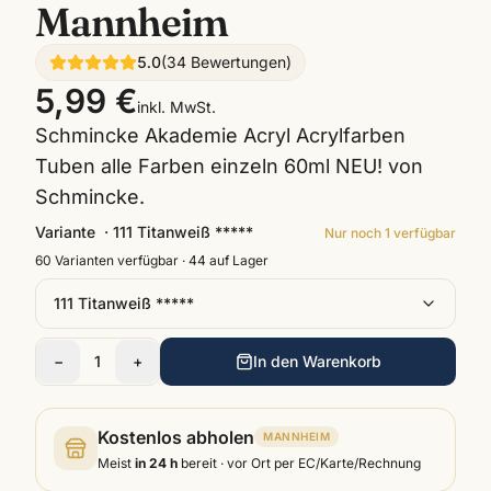
Mannheim
5.0
(
34
Bewertungen
)
5,99 €
inkl. MwSt.
Schmincke Akademie Acryl Acrylfarben
Tuben alle Farben einzeln 60ml NEU! von
Schmincke.
Variante
·
111 Titanweiß *****
Nur noch
1
verfügbar
60
Varianten verfügbar ·
44
auf Lager
111 Titanweiß *****
−
1
+
In den Warenkorb
Kostenlos abholen
MANNHEIM
Meist
in 24 h
bereit · vor Ort per EC/Karte/Rechnung