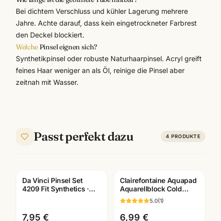
Bei dichtem Verschluss und kühler Lagerung mehrere
Jahre. Achte darauf, dass kein eingetrockneter Farbrest
den Deckel blockiert.
Welche
Pinsel eignen sich?
Synthetikpinsel oder robuste Naturhaarpinsel. Acryl greift
feines Haar weniger an als Öl, reinige die Pinsel aber
zeitnah mit Wasser.
Passt perfekt dazu
4
PRODUKTE
Da Vinci Pinsel Set
Clairefontaine Aquapad
4209 Fit Synthetics ·
Aquarellblock Cold
Schule & Kindergarten ·
Pressed · A6/A5/A4 ·
5.0
(
1
)
Mannheim
Künstlerbedarf
Mannheim
7,95 €
6,99 €