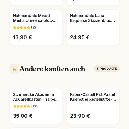
Hahnemühle Mixed
Hahnemühle Lana
Media Universalblock
Esquisse Skizzenblock
A3/A4 · Aquarell Acryl
96g · A3/A4 ·
5.0
(
1
)
Gouache · Mannheim
Künstlerbedarf
Mannheim
13,90 €
24,95 €
Andere kauften auch
5
PRODUKTE
Schmincke Akademie
Faber-Castell Pitt Pastel
Aquarellkasten · halbe
Kuenstlerpastellstifte ·
Naepfe · Künstler-
12er/24er/36er Set ·
5.0
(
1
)
Aquarellfarben
Mannheim
Mannheim
35,00 €
23,90 €