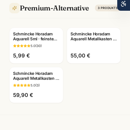
Premium-Alternative
3
PRODUKTE
Schmincke Horadam
Schmincke Horadam
Aquarell 5ml · feinste
Aquarell Metallkasten ·
Künstlerfarben · alle
5ml Tuben ·
5.0
(
30
)
Farben Mannheim
Künstlerbedarf
Mannheim
5,99 €
55,00 €
Schmincke Horadam
Aquarell Metallkasten ·
halbe Naepfe ·
5.0
(
3
)
Künstlerfarben
Mannheim
59,90 €