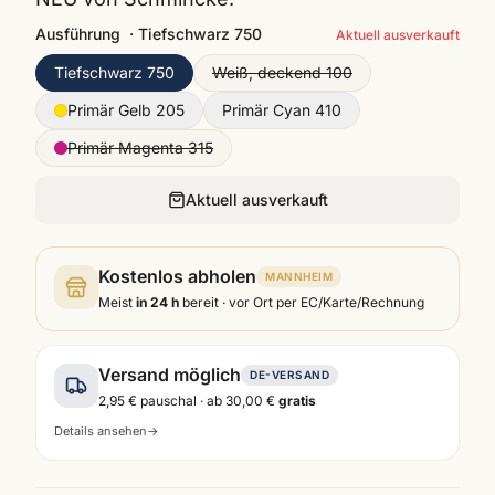
Ausführung
·
Tiefschwarz 750
Aktuell ausverkauft
Tiefschwarz 750
Weiß, deckend 100
Primär Gelb 205
Primär Cyan 410
Primär Magenta 315
Aktuell ausverkauft
Kostenlos abholen
MANNHEIM
Meist
in 24 h
bereit · vor Ort per EC/Karte/Rechnung
Versand möglich
DE-VERSAND
2,95 €
pauschal · ab
30,00 €
gratis
Details ansehen
→