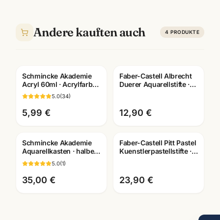
Andere kauften auch
4
PRODUKTE
Schmincke Akademie
Faber-Castell Albrecht
Acryl 60ml · Acrylfarben
Duerer Aquarellstifte ·
einzeln · Künstlerbedarf
12/24/36/60/120er Set ·
5.0
(
34
)
Mannheim
Künstlerbedarf Man
5,99 €
12,90 €
Schmincke Akademie
Faber-Castell Pitt Pastel
Aquarellkasten · halbe
Kuenstlerpastellstifte ·
Naepfe · Künstler-
12er/24er/36er Set ·
5.0
(
1
)
Aquarellfarben
Mannheim
Mannheim
35,00 €
23,90 €