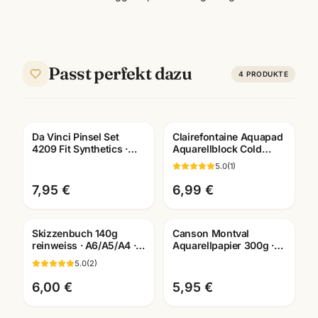
Passt perfekt dazu
4
PRODUKTE
Da Vinci Pinsel Set
Clairefontaine Aquapad
4209 Fit Synthetics ·
Aquarellblock Cold
Schule & Kindergarten ·
Pressed · A6/A5/A4 ·
5.0
(
1
)
Mannheim
Künstlerbedarf
Mannheim
7,95 €
6,99 €
Skizzenbuch 140g
Canson Montval
reinweiss · A6/A5/A4 ·
Aquarellpapier 300g ·
Zeichenpapier für
10,5x15,5cm · 12 Blatt
5.0
(
2
)
Studien unterwegs
Aquarellblock
6,00 €
5,95 €