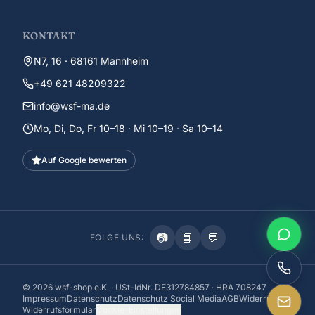
KONTAKT
N7, 16 · 68161 Mannheim
+49 621 48209322
info@wsf-ma.de
Mo, Di, Do, Fr 10–18 · Mi 10–19 · Sa 10–14
Auf Google bewerten
📷
📘
💬
FOLGE UNS:
©
2026
wsf-shop e.K. · USt-IdNr. DE312784857 · HRA 708247
Impressum
Datenschutz
Datenschutz Social Media
AGB
Widerruf
Widerrufsformular
Cookie-Einstellungen