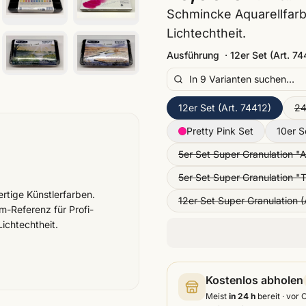
Schmincke Aquarellfarb
Lichtechtheit.
Ausführung
·
12er Set (Art. 74
12er Set (Art. 74412)
24
Pretty Pink Set
10er S
5er Set Super Granulation "
5er Set Super Granulation "
ertige Künstlerfarben.
12er Set Super Granulation (
-Referenz für Profi-
ichtechtheit.
Kostenlos abholen
Meist
in 24 h
bereit · vor 