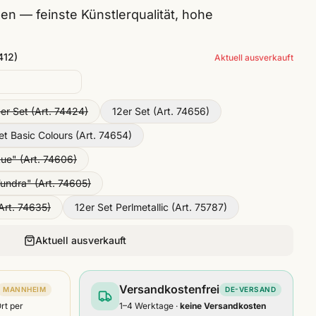
en — feinste Künstlerqualität, hohe
412)
Aktuell ausverkauft
er Set (Art. 74424)
12er Set (Art. 74656)
et Basic Colours (Art. 74654)
Aue" (Art. 74606)
Tundra" (Art. 74605)
Art. 74635)
12er Set Perlmetallic (Art. 75787)
Aktuell ausverkauft
Versandkostenfrei
MANNHEIM
DE-VERSAND
Ort per
1–4 Werktage ·
keine Versandkosten