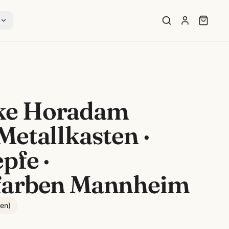
s
ke Horadam
Metallkasten ·
pfe ·
farben Mannheim
gen
)