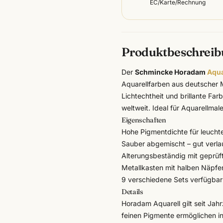
EC/Karte/Rechnung
Produktbeschrei
Der
Schmincke Horadam
Aqua
Aquarellfarben aus deutscher M
Lichtechtheit und brillante Far
weltweit. Ideal für Aquarellmal
Eigenschaften
Hohe Pigmentdichte für leucht
Sauber abgemischt – gut verlau
Alterungsbeständig mit geprüft
Metallkasten mit halben Näpfen
9 verschiedene Sets verfügbar
Details
Horadam Aquarell gilt seit Jahr
feinen Pigmente ermöglichen 