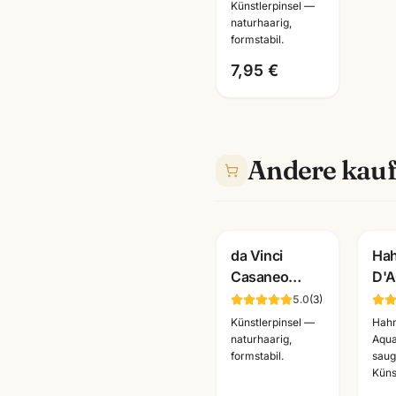
· versch.
Künstlerpinsel —
naturhaarig,
Groessen
formstabil.
7,95 €
Andere kauf
da Vinci
Ha
Casaneo
D'
Aquarellpinsel
Aqu
5.0
(
3
)
· Serie
220
Künstlerpinsel —
Hah
5598/5898/498
Bla
naturhaarig,
Aqua
formstabil.
saug
·
nat
Küns
Künstlerbedarf
rau 