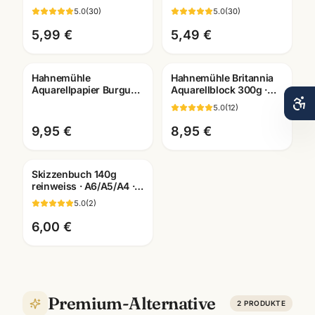
Künstlerfarben · alle
Künstlerfarben einzeln ·
5.0
(
30
)
5.0
(
30
)
Farben Mannheim
alle Farben
5,99 €
5,49 €
Hahnemühle
Hahnemühle Britannia
Aquarellpapier Burgund
Aquarellblock 300g ·
250g · 10,5x21cm · 20
matt/rau ·
5.0
(
12
)
Blatt naturweiss rau
Künstlerbedarf
Mannheim
9,95 €
8,95 €
Skizzenbuch 140g
reinweiss · A6/A5/A4 ·
Zeichenpapier für
5.0
(
2
)
Studien unterwegs
6,00 €
Premium-Alternative
2
PRODUKTE