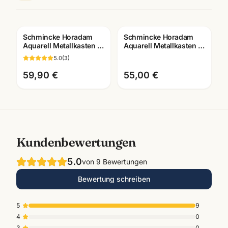
Schmincke Horadam
Schmincke Horadam
Aquarell Metallkasten ·
Aquarell Metallkasten ·
halbe Naepfe ·
5ml Tuben ·
5.0
(
3
)
Künstlerfarben
Künstlerbedarf
Mannheim
Mannheim
59,90 €
55,00 €
Kundenbewertungen
5.0
von
9
Bewertungen
Bewertung schreiben
5
9
4
0
3
0