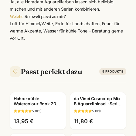
Ja, alle Horadam Aquarellfarben lassen sich beliebig
mischen und mit anderen Serien kombinieren.
Welche
Farbwelt passt zu mir?
Luft für Himmel/Weite, Erde für Landschaften, Feuer für
warme Akzente, Wasser für kühle Töne – Beratung gerne
vor Ort.
Passt perfekt dazu
5
PRODUKTE
Hahnemühle
da Vinci Cosmotop Mix
Watercolour Book 200g
B Aquarellpinsel · Serie
· 60 Seiten · A4/A5/A6 ·
5530 · Künstlerbedarf
5.0
(
3
)
5.0
(
1
)
Aquarellbuch
Mannheim
Mannheim
13,95 €
11,80 €