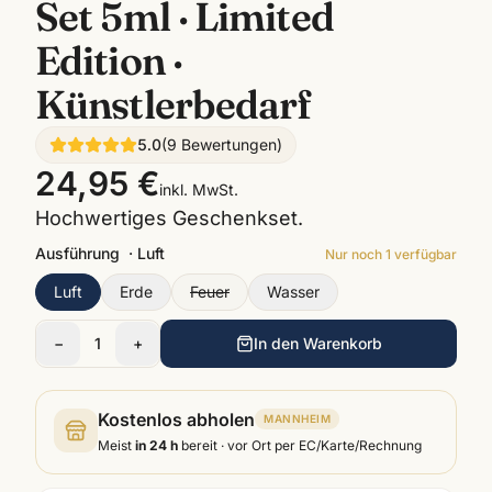
Set 5ml · Limited
Edition ·
Künstlerbedarf
5.0
(
9
Bewertungen
)
24,95 €
inkl. MwSt.
Hochwertiges Geschenkset.
Ausführung
·
Luft
Nur noch
1
verfügbar
Luft
Erde
Feuer
Wasser
−
1
+
In den Warenkorb
Kostenlos abholen
MANNHEIM
Meist
in 24 h
bereit · vor Ort per EC/Karte/Rechnung