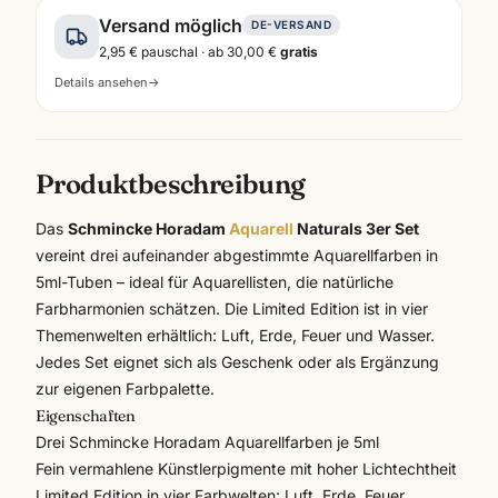
Versand möglich
DE-VERSAND
2,95 €
pauschal · ab
30,00 €
gratis
Details ansehen
→
Produktbeschreibung
Das
Schmincke Horadam
Aquarell
Naturals 3er Set
vereint drei aufeinander abgestimmte Aquarellfarben in
5ml-Tuben – ideal für Aquarellisten, die natürliche
Farbharmonien schätzen. Die Limited Edition ist in vier
Themenwelten erhältlich: Luft, Erde, Feuer und Wasser.
Jedes Set eignet sich als Geschenk oder als Ergänzung
zur eigenen Farbpalette.
Eigenschaften
Drei
Schmincke
Horadam Aquarellfarben je 5ml
Fein vermahlene Künstlerpigmente mit hoher Lichtechtheit
Limited Edition in vier Farbwelten: Luft, Erde, Feuer,