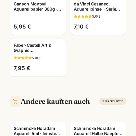
Canson Montval
da Vinci Casaneo
Aquarellpapier 300g ·
Aquarellpinsel · Serie
10,5x15,5cm · 12 Blatt
5598/5898/498 ·
5.0
(
3
)
Aquarellblock
Künstlerbedarf
Mannheim
5,95 €
7,10 €
Faber-Castell Art &
Graphic
Wassertankpinsel ·
5.0
(
1
)
Water Brush · versch.
Groessen
7,95 €
Andere kauften auch
5
PRODUKTE
Schmincke Horadam
Schmincke Horadam
Aquarell 5ml · feinste
Aquarell Halbe Naepfe ·