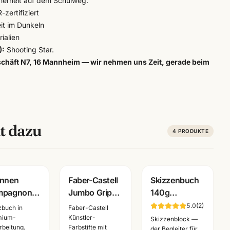
cherheit auf dem Schulweg.
zertifiziert
eit im Dunkeln
ialien
):
Shooting Star.
chäft N7, 16 Mannheim — wir nehmen uns Zeit, gerade beim
t dazu
4
PRODUKTE
unnen
Faber-Castell
Skizzenbuch
mpagnon
Jumbo Grip
140g
izbuch
Farbstifte 10er
reinweiss ·
5.0
(
2
)
zbuch in
Faber-Castell
dcover ·
Set · 280922 ·
A6/A5/A4 ·
mium-
Künstler-
Skizzenblock —
rbeitung.
Farbstifte mit
A5/A4 ·
für Schule
Zeichenpapier
der Begleiter für