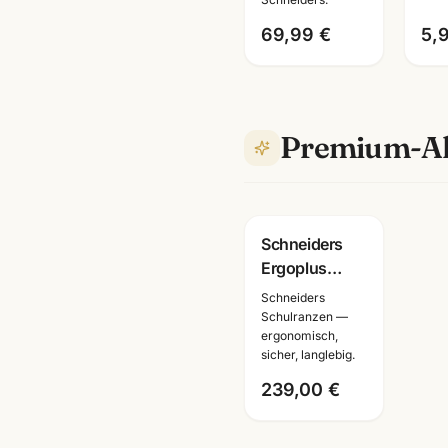
Schulrucksack
69,99 €
5,
Premium-Al
Schneiders
Ergoplus
Schulranzen
Schneiders
8-teilig ·
Schulranzen —
ergonomisch,
ergonomisch ·
sicher, langlebig.
verschiedene
Modelle
239,00 €