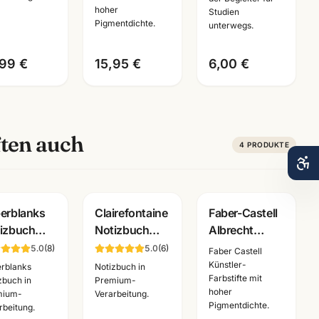
hoher
Studien
warz/weiss
Mannheim
für Studien
Pigmentdichte.
unterwegs.
üro
unterwegs
nnheim
,99 €
15,95 €
6,00 €
ten auch
4
PRODUKTE
erblanks
Clairefontaine
Faber-Castell
izbuch
Notizbuch
Albrecht
mium ·
braun/schwarz
Duerer
5.0
(
8
)
5.0
(
6
)
Faber Castell
A5/A4 ·
· A6/A5 ·
Aquarellstifte ·
Künstler-
rblanks
Notizbuch in
Farbstifte mit
ulbedarf
Premium
12/24/36/60/120er
zbuch in
Premium-
hoher
mium-
Verarbeitung.
nnheim
Bürobedarf
Set ·
Pigmentdichte.
rbeitung.
Mannheim
Künstlerbedarf