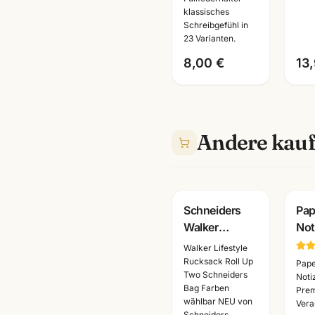
klassisches
Schulfüller
sch
Schreibgefühl in
Mannheim
· B
23 Varianten.
Ma
8,00 €
13
Andere kauf
Schneiders
Pap
Walker
Not
Lifestyle
Pre
Walker Lifestyle
Rucksack Roll
A6/
Rucksack Roll Up
Pape
Two Schneiders
Up Two ·
Sch
Noti
Bag Farben
Pre
mehrere
Ma
wählbar NEU von
Vera
Farben ·
Schneiders.