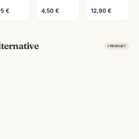
Man
95 €
4,50 €
12,90 €
ternative
1
PRODUKT