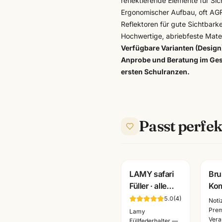
reflektierende Elemente für Si
Ergonomischer Aufbau, oft AGR-
Reflektoren für gute Sichtbark
Hochwertige, abriebfeste Mater
Verfügbare Varianten (Design
Anprobe und Beratung im Ges
ersten Schulranzen.
Passt perfek
Gravur
LAMY safari
Br
Füller · alle
Ko
Farben +
Not
5.0
(
4
)
Noti
Patronen
Har
Pre
Lamy
Vera
wählbar ·
A6/
Füllfederhalter —