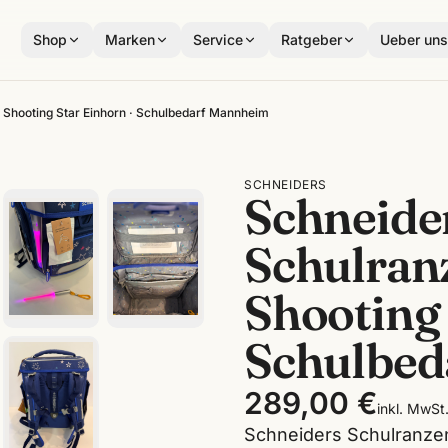
Shop
Marken
Service
Ratgeber
Ueber un
t Shooting Star Einhorn · Schulbedarf Mannheim
SCHNEIDERS
Schneider
Schulranz
Shooting 
Schulbed
289,00 €
inkl. MwSt
Schneiders Schulranzen