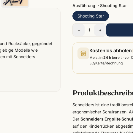
Ausführung
·
Shooting Star
Shooting Star
−
1
+
n und Rucksäcke, gegründet
Kostenlos abholen
glebige Modelle wie
en mit Schneiders
Meist
in 24 h
bereit · vor 
EC/Karte/Rechnung
Produktbeschrei
Schneiders ist eine traditionsr
ergonomischer Schulranzen. AG
Der
Schneiders Ergolite Schul
auf den Kinderrücken abgestim