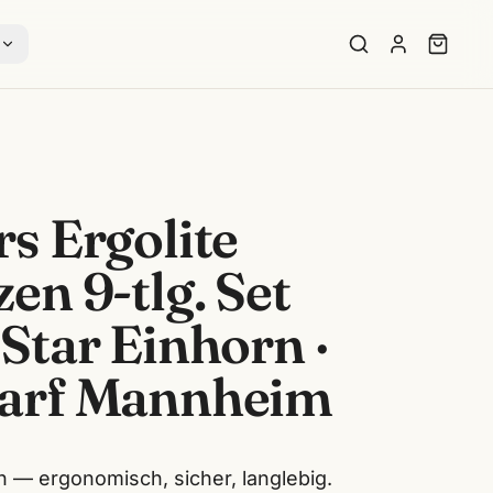
s
s Ergolite
en 9-tlg. Set
Star Einhorn ·
arf Mannheim
.
 — ergonomisch, sicher, langlebig.