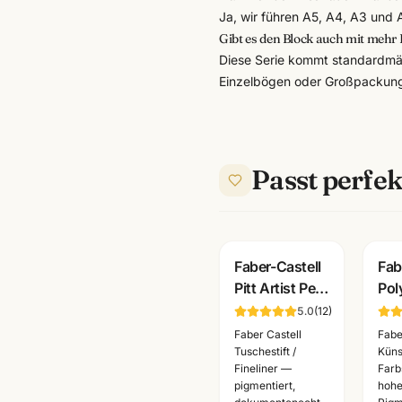
Ja, wir führen A5, A4, A3 und 
Gibt es den Block auch mit mehr 
Diese Serie kommt standardmäß
Einzelbögen oder Großpackun
Passt perfek
Faber-Castell
Fab
Pitt Artist Pen
Pol
Brushpen ·
Kün
5.0
(
12
)
pigmentiert
· Ei
Faber Castell
Fabe
dokumentenecht
alle
Tuschestift /
Küns
Fineliner —
Farbs
· alle Farben
Ma
pigmentiert,
hohe