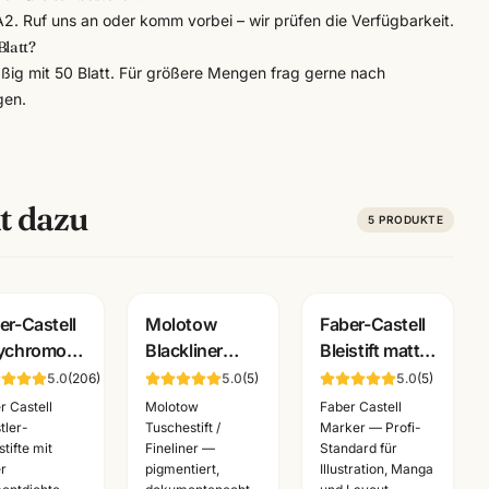
A2. Ruf uns an oder komm vorbei – wir prüfen die Verfügbarkeit.
Blatt?
ig mit 50 Blatt. Für größere Mengen frag gerne nach
gen.
t dazu
5
PRODUKTE
er-Castell
Molotow
Faber-Castell
ychromos
Blackliner
Bleistift matt
stlerfarbstifte
Fineliner
bis 14B ·
5.0
(
206
)
5.0
(
5
)
5.0
(
5
)
nzelstift
schwarz ·
Weltneuheit ·
r Castell
Molotow
Faber Castell
 Farben ·
pigmentiert +
Härten
tler-
Tuschestift /
Marker — Profi-
tifte mit
Fineliner —
Standard für
nnheim
dokumentenecht
wählbar ·
r
pigmentiert,
Illustration, Manga
·
Künstlerbedarf