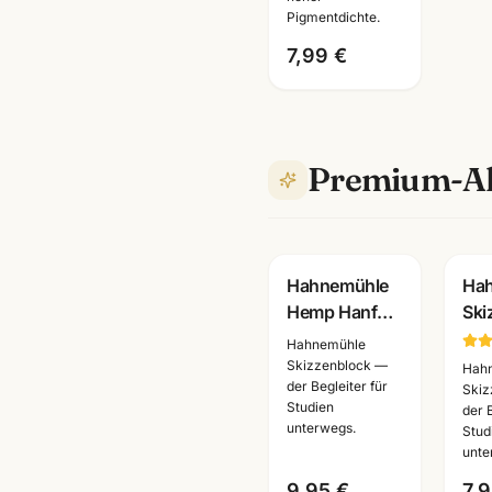
Mannheim
Pigmentdichte.
7,99 €
Premium-Al
Hahnemühle
Ha
Hemp Hanf
Ski
Skizzenblock ·
Ski
Hahnemühle
A3/A4/A5 ·
130
Skizzenblock —
Hah
der Begleiter für
Kuenstlerpapier
A3/
Skiz
Studien
der 
Mannheim
Kün
unterwegs.
Stud
Ma
unte
9,95 €
7,9