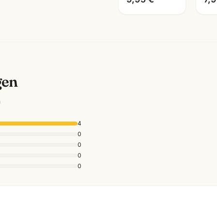
gen
n
4
0
0
0
0