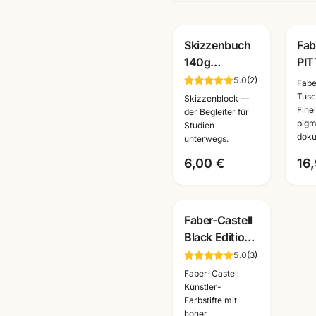
Skizzenbuch
Fab
140g
PIT
reinweiss ·
pen
5.0
(
2
)
Fabe
A6/A5/A4 ·
sch
Tusch
Skizzenblock —
Fine
Zeichenpapier
Tus
der Begleiter für
pigm
Studien
für Studien
dok
doku
unterwegs.
unterwegs
6,00 €
16
Faber-Castell
Black Edition
Buntstifte ·
5.0
(
3
)
12/24/36er
Faber-Castell
Set ·
Künstler-
Farbstifte mit
Künstlerbedarf
hoher