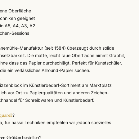
bene Oberfläche
echniken geeignet
 in A5, A4, A3, A2
chen-Sessions
hnemühle
-Manufaktur (seit 1584) überzeugt durch solide
nsetzbarkeit. Die matte, leicht raue Oberfläche nimmt Graphit,
ohne dass das Papier durchschlägt. Perfekt für Kunstschüler,
ie ein verlässliches Allround-Papier suchen.
n
izzenblock im
Künstlerbedarf
-Sortiment am Marktplatz
ich vor Ort zu Papierqualitäten und anderen Zeichen-
achhandel für Schreibwaren und Künstlerbedarf.
quarell
?
ja, für nasse Techniken empfehlen wir jedoch spezielles
ren Größen bestellen?