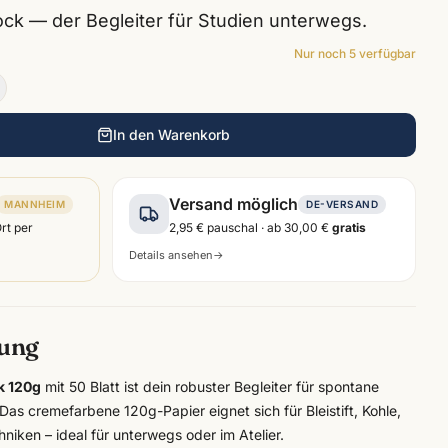
k — der Begleiter für Studien unterwegs.
Nur noch
5
verfügbar
In den Warenkorb
Versand möglich
MANNHEIM
DE-VERSAND
Ort per
2,95 €
pauschal · ab
30,00 €
gratis
Details ansehen
→
bung
k 120g
mit 50 Blatt ist dein robuster Begleiter für spontane
as cremefarbene 120g-Papier eignet sich für Bleistift, Kohle,
niken – ideal für unterwegs oder im Atelier.