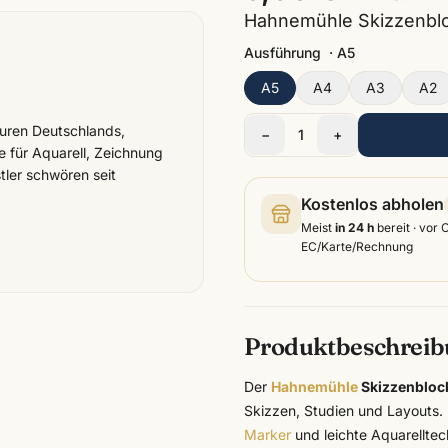
Hahnemühle Skizzenbloc
Ausführung
·
A5
A5
A4
A3
A2
turen Deutschlands,
−
1
+
e für Aquarell, Zeichnung
tler schwören seit
Kostenlos abholen
Meist
in 24 h
bereit · vor 
EC/Karte/Rechnung
Produktbeschrei
Der
Hahnemühle
Skizzenbloc
Skizzen, Studien und Layouts. D
Marker
und leichte Aquarelltech