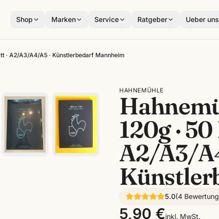
Shop
Marken
Service
Ratgeber
Ueber un
tt · A2/A3/A4/A5 · Künstlerbedarf Mannheim
HAHNEMÜHLE
Hahnemüh
120g · 50 
A2/A3/A4
Künstler
5.0
(
4
Bewertun
5,90 €
inkl. MwSt.