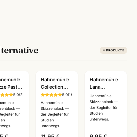
ternative
4
PRODUKTE
hnemühle
Hahnemühle
Hahnemühle
zze Pastell
Collection
Lana
zzenblock
Sketch
Skizzenbuch ·
5.0
(
2
)
5.0
(
1
)
Hahnemühle
g ·
Skizzenblock
A3/A4/A5
Skizzenblock —
nemühle
Hahnemühle
der Begleiter für
A4/A5 ·
140g ·
wählbar ·
zenblock —
Skizzenblock —
Studien
Begleiter für
der Begleiter für
stlerbedarf
A3/A4/A5 ·
Zeichenbuch
unterwegs.
ien
Studien
nnheim
Künstlerbedarf
für Künstler
rwegs.
unterwegs.
Mannheim
5 €
11,95 €
9,95 €