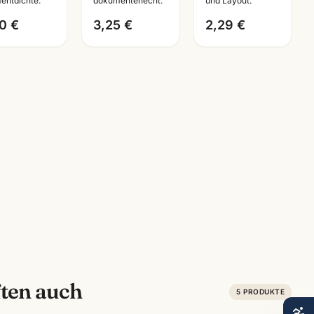
entdichte.
dokumentenecht.
und Layout.
Künstlerbedarf
0 €
3,25 €
2,29 €
ten auch
5
PRODUKTE