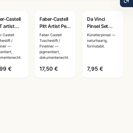
er-Castell
Faber-Castell
Da Vinci
T artist
Pitt Artist Pen
Pinsel Set
 6er Set
Mangaka Set
4209 Fit
r Castell
Faber Castell
Künstlerpinsel —
warz ·
6-tlg ·
Synthetics ·
estift /
Tuschestift /
naturhaarig,
liner —
Fineliner —
formstabil.
chestifte
Tuschestifte
Schule &
entiert,
pigmentiert,
umentenecht
dokumentenecht
Kindergarten ·
mentenecht.
dokumentenecht.
Mannheim
,99 €
17,50 €
7,95 €