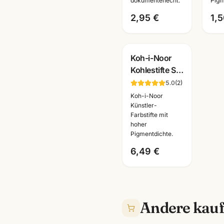
dokumentenecht.
Pigm
2,95 €
1,5
Koh-i-Noor
Kohlestifte Set
3-teilig ·
5.0
(
2
)
Reiskohle
Koh-i-Noor
weiss +
Künstler-
Farbstifte mit
schwarz ·
hoher
Künstlerbedarf
Pigmentdichte.
6,49 €
Andere kauf