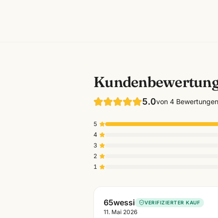
Kundenbewertun
5.0
von
4
Bewertunge
5
4
3
2
1
65wessi
VERIFIZIERTER KAUF
11. Mai 2026