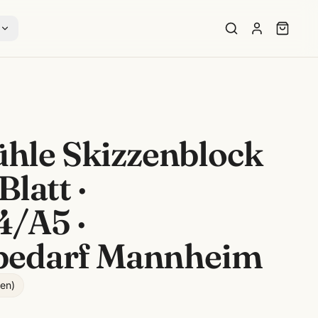
s
le Skizzenblock
Blatt ·
/A5 ·
bedarf Mannheim
gen
)