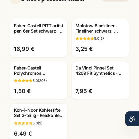
Faber-Castell PITT artist
Molotow Blackliner
pen 6er Set schwarz ·
Fineliner schwarz ·
Tuschestifte
pigmentiert +
5.0
(
5
)
dokumentenecht
dokumentenecht ·
Künstlerbedarf
16,99 €
3,25 €
Faber-Castell
Da Vinci Pinsel Set
Polychromos
4209 Fit Synthetics ·
Künstlerfarbstifte ·
Schule & Kindergarten ·
5.0
(
206
)
Einzelstift alle Farben ·
Mannheim
Mannheim
1,50 €
7,95 €
Koh-i-Noor Kohlestifte
Set 3-teilig · Reiskohle
weiss + schwarz ·
5.0
(
2
)
Künstlerbedarf
6,49 €