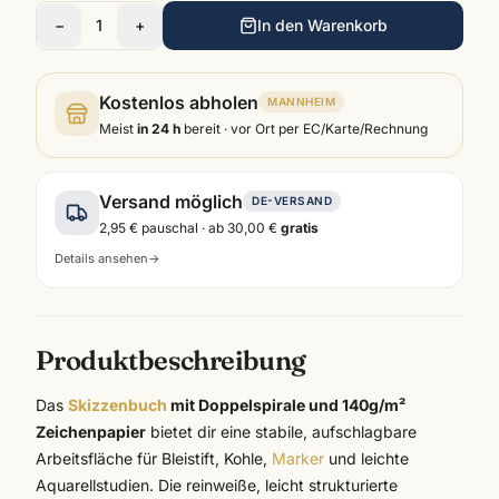
−
1
+
In den Warenkorb
Kostenlos abholen
MANNHEIM
Meist
in 24 h
bereit · vor Ort per EC/Karte/Rechnung
Versand möglich
DE-VERSAND
2,95 €
pauschal · ab
30,00 €
gratis
Details ansehen
→
Produktbeschreibung
Das
Skizzenbuch
mit Doppelspirale und 140g/m²
Zeichenpapier
bietet dir eine stabile, aufschlagbare
Arbeitsfläche für Bleistift, Kohle,
Marker
und leichte
Aquarellstudien. Die reinweiße, leicht strukturierte