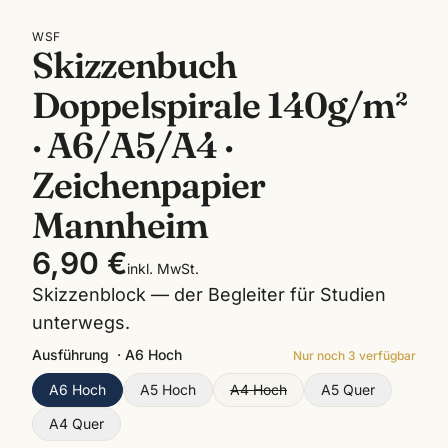
WSF
Skizzenbuch
Doppelspirale 140g/m²
· A6/A5/A4 ·
Zeichenpapier
Mannheim
6,90 €
inkl. MwSt.
Skizzenblock — der Begleiter für Studien
unterwegs.
Ausführung
·
A6 Hoch
Nur noch
3
verfügbar
A6 Hoch
A5 Hoch
A4 Hoch
A5 Quer
A4 Quer