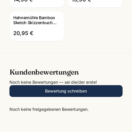
Künstlerbedarf Ma
Hahnemühle Bamboo
Sketch Skizzenbuch
105g · 128 Seiten ·
A4/A5 · Künstlerbedarf
20,95 €
Kundenbewertungen
Noch keine Bewertungen — sei die/der erste!
Bewertung schreiben
Noch keine freigegebenen Bewertungen.