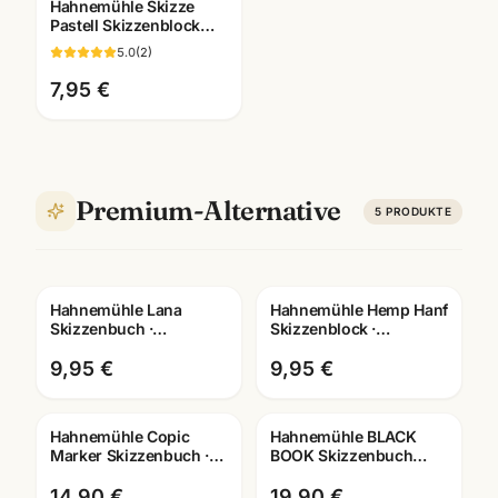
Hahnemühle Skizze
Pastell Skizzenblock
130g · A3/A4/A5 ·
5.0
(
2
)
Künstlerbedarf
Mannheim
7,95 €
Premium-Alternative
5
PRODUKTE
Hahnemühle Lana
Hahnemühle Hemp Hanf
Skizzenbuch ·
Skizzenblock ·
A3/A4/A5 wählbar ·
A3/A4/A5 ·
Zeichenbuch für
Kuenstlerpapier
9,95 €
9,95 €
Künstler
Mannheim
Hahnemühle Copic
Hahnemühle BLACK
Marker Skizzenbuch ·
BOOK Skizzenbuch
Manga Layout Papier ·
250g · tiefschwarzes
A4/A5 · Mannheim
Zeichenpapier ·
14,90 €
19,90 €