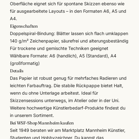
Oberfläche eignet sich für spontane Skizzen ebenso wie
für ausgearbeitete Layouts – in den Formaten A6, A5 und
A4.
Eigenschaften
Doppelspiral-Bindung: Blätter lassen sich flach umklappen
140 g/m² Zeichenpapier, säurefrei und alterungsbeständig
Für trockene und gemischte Techniken geeignet
Wählbare Formate: A6 (handlich), A5 (Standard), A4
(großformatig)
Details
Das Papier ist robust genug für mehrfaches Radieren und
leichten Farbauftrag. Die stabile Rückpappe bietet Halt,
wenn du ohne Unterlage arbeitest. Ideal für
Skizzensessions unterwegs, im Atelier oder in der Uni.
Weitere hochwertige
Künstlerbedarf
-Produkte findest du
in unserem Sortiment.
Bei WSF-Shop Mannheim kaufen
Seit 1949 beraten wir am Marktplatz Mannheim Künstler,
Studenten und Hobbyzeichner. Du kannst das