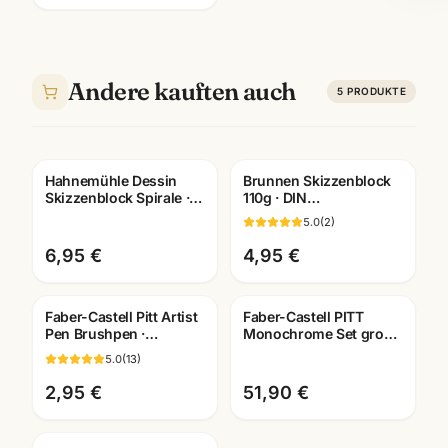
Andere kauften auch
5
PRODUKTE
Hahnemühle Dessin
Brunnen Skizzenblock
Skizzenblock Spirale ·
110g · DIN
A2/A3/A4/A5 ·
A2/A3/A4/A5/A6
5.0
(
2
)
Künstlerbedarf
wählbar ·
Mannheim
Künstlerbedarf
6,95 €
4,95 €
Mannheim
Faber-Castell Pitt Artist
Faber-Castell PITT
Pen Brushpen ·
Monochrome Set gross
pigmentiert
· Metalletui · Zeichenset
5.0
(
13
)
dokumentenecht · alle
Künstlerbedarf
Farben
2,95 €
51,90 €