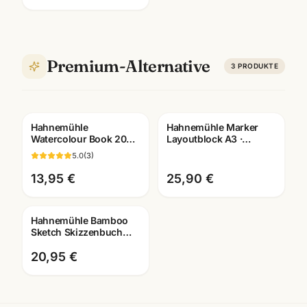
Premium-Alternative
3
PRODUKTE
Hahnemühle
Hahnemühle Marker
Watercolour Book 200g
Layoutblock A3 ·
· 60 Seiten · A4/A5/A6 ·
10625060 · Copic-
5.0
(
3
)
Aquarellbuch
geeignet ·
Mannheim
Künstlerbedarf
13,95 €
25,90 €
Mannheim
Hahnemühle Bamboo
Sketch Skizzenbuch
105g · 128 Seiten ·
A4/A5 · Künstlerbedarf
20,95 €