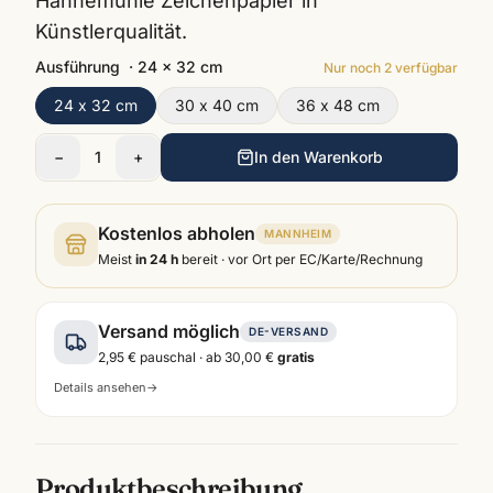
Hahnemühle Zeichenpapier in
Künstlerqualität.
Ausführung
·
24 x 32 cm
Nur noch
2
verfügbar
24 x 32 cm
30 x 40 cm
36 x 48 cm
−
1
+
In den Warenkorb
Kostenlos abholen
MANNHEIM
Meist
in 24 h
bereit · vor Ort per EC/Karte/Rechnung
Versand möglich
DE-VERSAND
2,95 €
pauschal · ab
30,00 €
gratis
Details ansehen
→
Produktbeschreibung