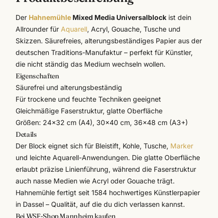
Der
Hahnemühle
Mixed Media Universalblock
ist dein
Allrounder für
Aquarell
, Acryl, Gouache, Tusche und
Skizzen. Säurefreies, alterungsbeständiges Papier aus der
deutschen Traditions-Manufaktur – perfekt für Künstler,
die nicht ständig das Medium wechseln wollen.
Eigenschaften
Säurefrei und alterungsbeständig
Für trockene und feuchte Techniken geeignet
Gleichmäßige Faserstruktur, glatte Oberfläche
Größen: 24×32 cm (A4), 30×40 cm, 36×48 cm (A3+)
Details
Der Block eignet sich für Bleistift, Kohle, Tusche,
Marker
und leichte Aquarell-Anwendungen. Die glatte Oberfläche
erlaubt präzise Linienführung, während die Faserstruktur
auch nasse Medien wie Acryl oder Gouache trägt.
Hahnemühle
fertigt seit 1584 hochwertiges Künstlerpapier
in Dassel – Qualität, auf die du dich verlassen kannst.
Bei WSF-Shop Mannheim kaufen