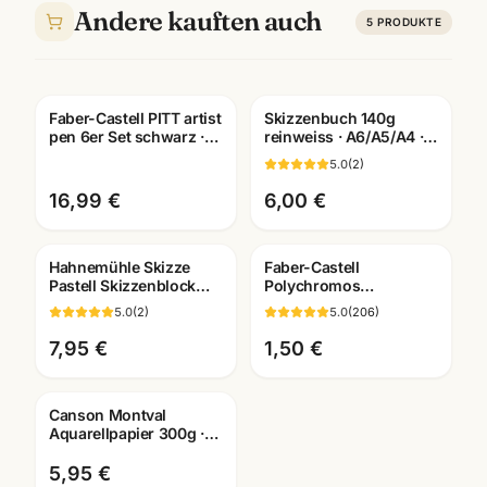
Andere kauften auch
5
PRODUKTE
Faber-Castell PITT artist
Skizzenbuch 140g
pen 6er Set schwarz ·
reinweiss · A6/A5/A4 ·
Tuschestifte
Zeichenpapier für
5.0
(
2
)
dokumentenecht
Studien unterwegs
16,99 €
6,00 €
Hahnemühle Skizze
Faber-Castell
Pastell Skizzenblock
Polychromos
130g · A3/A4/A5 ·
Künstlerfarbstifte ·
5.0
(
2
)
5.0
(
206
)
Künstlerbedarf
Einzelstift alle Farben ·
Mannheim
Mannheim
7,95 €
1,50 €
Canson Montval
Aquarellpapier 300g ·
10,5x15,5cm · 12 Blatt
Aquarellblock
5,95 €