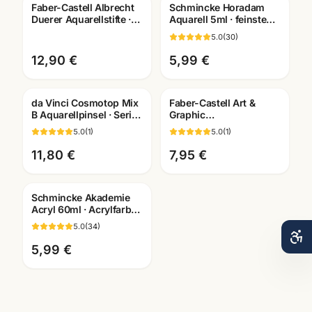
Faber-Castell Albrecht
Schmincke Horadam
Duerer Aquarellstifte ·
Aquarell 5ml · feinste
12/24/36/60/120er Set ·
Künstlerfarben · alle
5.0
(
30
)
Künstlerbedarf Man
Farben Mannheim
12,90 €
5,99 €
da Vinci Cosmotop Mix
Faber-Castell Art &
B Aquarellpinsel · Serie
Graphic
5530 · Künstlerbedarf
Wassertankpinsel ·
5.0
(
1
)
5.0
(
1
)
Mannheim
Water Brush · versch.
Groessen
11,80 €
7,95 €
Schmincke Akademie
Acryl 60ml · Acrylfarben
einzeln · Künstlerbedarf
5.0
(
34
)
Mannheim
5,99 €